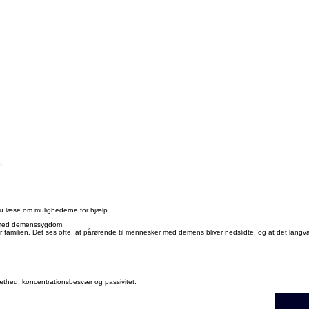
p
 du læse om mulighederne for hjælp.
ke med demenssygdom.
 familien. Det ses ofte, at pårørende til mennesker med demens bliver nedslidte, og at det langv
thed, koncentrationsbesvær og passivitet.