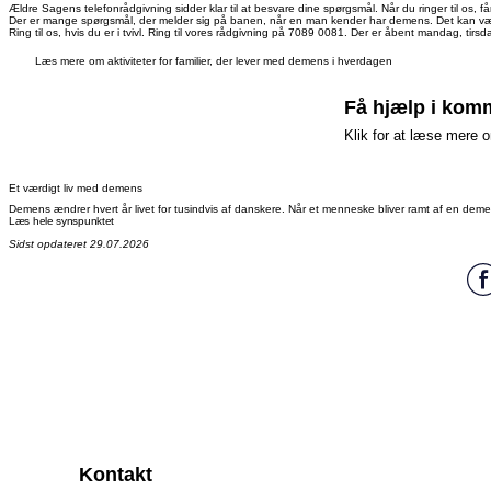
Ældre Sagens telefonrådgivning sidder klar til at besvare dine spørgsmål. Når du ringer til os, f
Der er mange spørgsmål, der melder sig på banen, når en man kender har demens. Det kan være svæ
Ring til os, hvis du er i tvivl. Ring til vores rådgivning på 7089 0081. Der er åbent mandag, tir
Læs mere om aktiviteter for familier, der lever med demens i hverdagen
Få hjælp i ko
Klik for at læse mere 
Den hjælp du kan få igennem 
Et værdigt liv med demens
kapitler.
Du er altid velkommen til at 
Demens ændrer hvert år livet for tusindvis af danskere. Når et menneske bliver ramt af en 
Læs hele synspunktet
Søg i den elektroniske
Sidst opdateret 29.07.2026
Personlig hjælp og p
Personlig udvalgt hj
Afløsning og aflastn
Genoptræning til afh
Hjælp til at vedligeh
Hjælpemidler
Boligændringer
Aktivitets og samvær
Plejetestamente
Ophold i boformer, 
Psykologhjælp
Omsorgsorlov
Pasning af døende –
Fuldmagter og værg
Kontakt