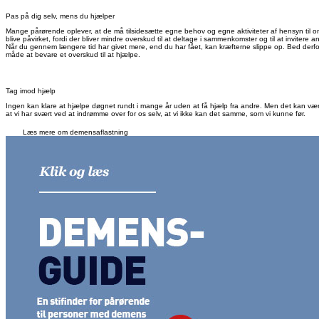
Pas på dig selv, mens du hjælper
Mange pårørende oplever, at de må tilsidesætte egne behov og egne aktiviteter af hensyn ti
blive påvirket, fordi der bliver mindre overskud til at deltage i sammenkomster og til at invitere a
Når du gennem længere tid har givet mere, end du har fået, kan kræfterne slippe op. Bed derfor
måde at bevare et overskud til at hjælpe.
Tag imod hjælp
Ingen kan klare at hjælpe døgnet rundt i mange år uden at få hjælp fra andre. Men det kan være 
at vi har svært ved at indrømme over for os selv, at vi ikke kan det samme, som vi kunne før.
Læs mere om demensaflastning