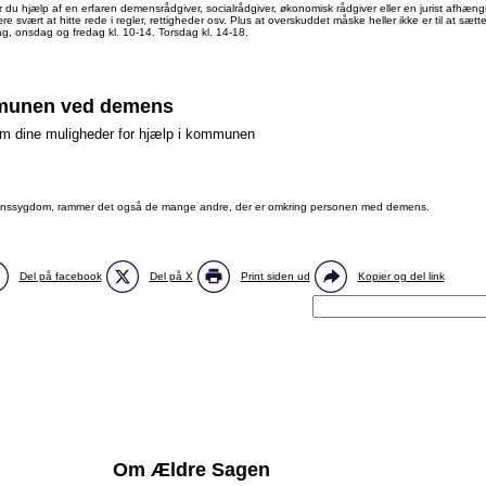
år du hjælp af en erfaren demensrådgiver, socialrådgiver, økonomisk rådgiver eller en jurist afhæng
rt at hitte rede i regler, rettigheder osv. Plus at overskuddet måske heller ikke er til at sætte
sdag, onsdag og fredag kl. 10-14. Torsdag kl. 14-18.
mmunen ved demens
om dine muligheder for hjælp i kommunen
kommunen, har vi beskrevet i forskellige kapitler i Ældre Sagens håndbog "Værd at vide". Heru
kontakte
Ældre Sagens rådgivning
, hvis du er i tvivl.
demenssygdom, rammer det også de mange andre, der er omkring personen med demens.
 udgave af håndbogen "Værd at vide"
leje
ælper
ing
Del på facebook
Del på X
Print siden ud
Kopier og del link
jælpning af fysisk funktionsnedsættelse
olde fysiske eller psykiske færdigheder
stilbud
der er egnet til længerevarende ophold
 plejevederlag
emål.
Om Ældre Sagen