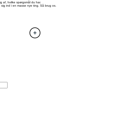
ig af, hvilke spørgsmål du har.
 sig ind i en masse nye ting. Så brug os.
nder kan du se de relevante