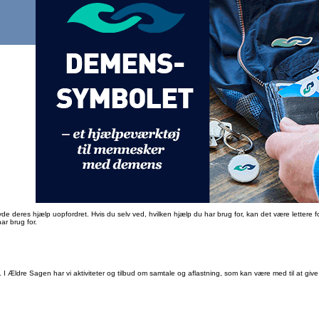
eres hjælp uopfordret. Hvis du selv ved, hvilken hjælp du har brug for, kan det være lettere for b
ar brug for.
I Ældre Sagen har vi aktiviteter og tilbud om samtale og aflastning, som kan være med til at gi