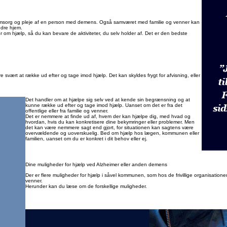
l omsorg og pleje af en person med demens. Også samværet med familie og venner kan
ndre hjem.
 om hjælp, så du kan bevare de aktiviteter, du selv holder af. Det er den bedste
svært at række ud efter og tage imod hjælp. Det kan skyldes frygt for afvisning, eller
Det handler om at hjælpe sig selv ved at kende sin begrænsning og at
kunne række ud efter og tage imod hjælp. Uanset om det er fra det
offentlige eller fra familie og venner.
Det er nemmere at finde ud af, hvem der kan hjælpe dig, med hvad og
hvordan, hvis du kan konkretisere dine bekymringer eller problemer. Men
det kan være nemmere sagt end gjort, for situationen kan sagtens være
overvældende og uoverskuelig. Bed om hjælp hos lægen, kommunen eller
familien, uanset om du er konkret i dit behov eller ej.
Dine muligheder for hjælp ved Alzheimer eller anden demens
Der er flere muligheder for hjælp i såvel kommunen, som hos de frivillige organisatione
venner.
Herunder kan du læse om de forskellige muligheder.