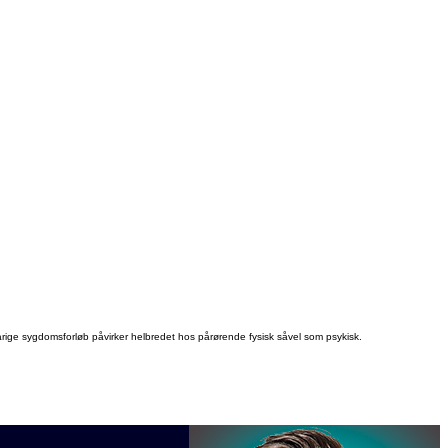
arige sygdomsforløb påvirker helbredet hos pårørende fysisk såvel som psykisk.