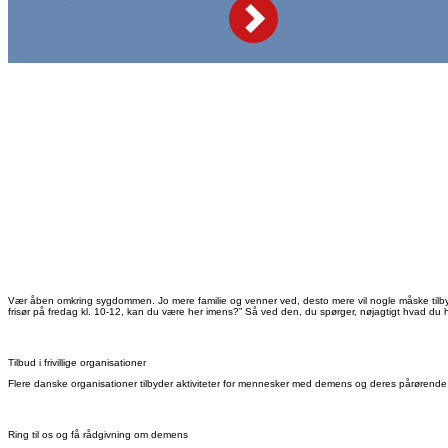
Vær åben omkring sygdommen. Jo mere familie og venner ved, desto mere vil nogle måske tilbyde d
frisør på fredag kl. 10-12, kan du være her imens?” Så ved den, du spørger, nøjagtigt hvad du h
Tilbud i frivillige organisationer
Flere danske organisationer tilbyder aktiviteter for mennesker med demens og deres pårørende. 
Ring til os og få rådgivning om demens