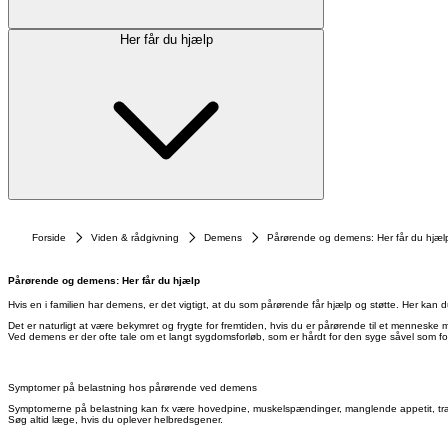
Her får du hjælp
Forside
Viden & rådgivning
Demens
Pårørende og demens: Her får du hjæl
Pårørende og demens: Her får du hjælp
Hvis en i familien har demens, er det vigtigt, at du som pårørende får hjælp og støtte. Her kan
Det er naturligt at være bekymret og frygte for fremtiden, hvis du er pårørende til et mennes
Ved demens er der ofte tale om et langt sygdomsforløb, som er hårdt for den syge såvel som for
Symptomer på belastning hos pårørende ved demens
Symptomerne på belastning kan fx være hovedpine, muskelspændinger, manglende appetit, træ
Søg altid læge, hvis du oplever helbredsgener.