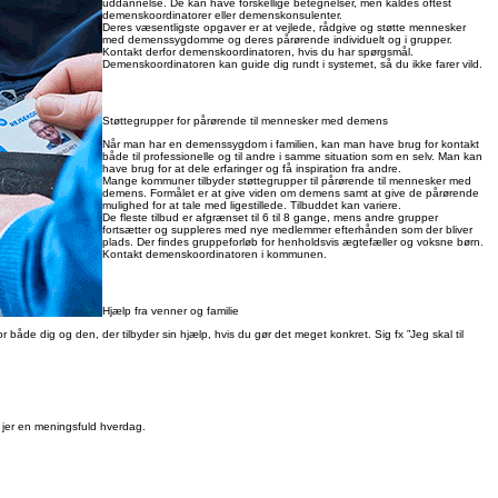
uddannelse. De kan have forskellige betegnelser, men kaldes oftest
demenskoordinatorer eller demenskonsulenter.
Deres væsentligste opgaver er at vejlede, rådgive og støtte mennesker
med demenssygdomme og deres pårørende individuelt og i grupper.
Kontakt derfor demenskoordinatoren, hvis du har spørgsmål.
Demenskoordinatoren kan guide dig rundt i systemet, så du ikke farer vild.
Støttegrupper for pårørende til mennesker med demens
Når man har en demenssygdom i familien, kan man have brug for kontakt
både til professionelle og til andre i samme situation som en selv. Man kan
have brug for at dele erfaringer og få inspiration fra andre.
Mange kommuner tilbyder støttegrupper til pårørende til mennesker med
demens. Formålet er at give viden om demens samt at give de pårørende
mulighed for at tale med ligestillede. Tilbuddet kan variere.
De fleste tilbud er afgrænset til 6 til 8 gange, mens andre grupper
fortsætter og suppleres med nye medlemmer efterhånden som der bliver
plads. Der findes gruppeforløb for henholdsvis ægtefæller og voksne børn.
Kontakt demenskoordinatoren i kommunen.
Hjælp fra venner og familie
åde dig og den, der tilbyder sin hjælp, hvis du gør det meget konkret. Sig fx ”Jeg skal til
ve jer en meningsfuld hverdag.