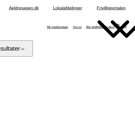
Aeldresagen.dk
Lokalafdelinger
Frivilligportalen
Søg
Mit medlemskab
Om os
Bliv frivillig
Bliv medlem
ultater