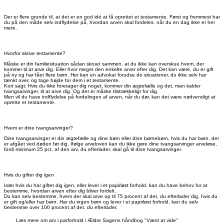
Der er flere grunde til, at det er en god idé at få oprettet et testamente. Først og fremmest har
du på den måde selv indflydelse på, hvordan arven skal fordeles, når du en dag ikke er her
mere.
Hvorfor skrive testamente?
Måske er din familiesituation sådan skruet sammen, at du ikke kan overskue hvem, der
kommer til at arve dig. Eller hvor meget den enkelte arver efter dig. Det kan være, du er gift
på ny og har fået flere børn. Her kan en advokat forudse de situationer, du ikke selv har
tænkt over, og tage højde for dem i et testamente.
Kort sagt: Hvis du ikke foretager dig noget, kommer din ægtefælle og det, man kalder
tvangsarvinger, til at arve dig. Og det er måske tilstrækkeligt for dig.
Men vil du have indflydelse på fordelingen af arven, når du dør, kan det være nødvendigt at
oprette et testamente.
Hvem er dine tvangsarvinger?
Dine tvangsarvinger er din ægtefælle og dine børn eller dine børnebørn, hvis du har børn, der
er afgået ved døden før dig. Ifølge arveloven kan du ikke gøre dine tvangsarvinger arveløse,
fordi minimum 25 pct. af den arv, du efterlader, skal gå til dine tvangsarvinger.
Hvis du gifter dig igen
Især hvis du har giftet dig igen, eller lever i et papirløst forhold, kan du have behov for at
bestemme, hvordan arven efter dig bliver fordelt.
Du kan selv bestemme, hvem der skal arve op til 75 procent af det, du efterlader dig, hvis du
er gift og/eller har børn. Har du ingen børn og lever i et papirløst forhold, kan du selv
bestemme over 100 procent af det, du efterlader.
Læs mere om arv i parforhold i Ældre Sagens håndbog "Værd at vide"