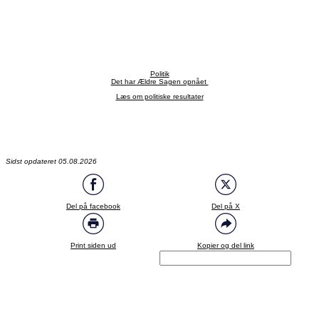
Politik
Det har Ældre Sagen opnået
Læs om politiske resultater
Sidst opdateret 05.08.2026
Del på facebook
Del på X
Print siden ud
Kopier og del link