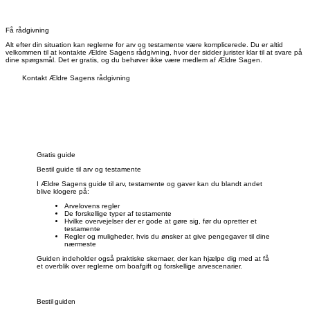
Få rådgivning
Alt efter din situation kan reglerne for arv og testamente være komplicerede. Du er altid
velkommen til at kontakte Ældre Sagens rådgivning, hvor der sidder jurister klar til at svare på
dine spørgsmål. Det er gratis, og du behøver ikke være medlem af Ældre Sagen.
Kontakt Ældre Sagens rådgivning
Gratis guide
Bestil guide til arv og testamente
I Ældre Sagens guide til arv, testamente og gaver kan du blandt andet
blive klogere på:
Arvelovens regler
De forskellige typer af testamente
Hvilke overvejelser der er gode at gøre sig, før du opretter et
testamente
Regler og muligheder, hvis du ønsker at give pengegaver til dine
nærmeste
Guiden indeholder også praktiske skemaer, der kan hjælpe dig med at få
et overblik over reglerne om boafgift og forskellige arvescenarier.
Bestil guiden