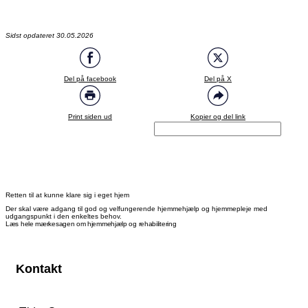
Sidst opdateret 30.05.2026
Del på facebook
Del på X
Print siden ud
Kopier og del link
Retten til at kunne klare sig i eget hjem
Der skal være adgang til god og velfungerende hjemmehjælp og hjemmepleje med
udgangspunkt i den enkeltes behov.
Læs hele mærkesagen om hjemmehjælp og rehabilitering
Kontakt