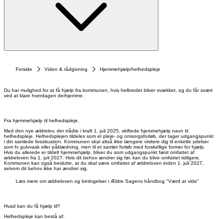
Forside
Viden & rådgivning
Hjemmehjælp/helhedspleje
Du har mulighed for at få hjælp fra kommunen, hvis helbredet bliver svækket, og du får svært
ved at klare hverdagen derhjemme.
Fra hjemmehjælp til helhedspleje.
Med den nye ældrelov, der trådte i kraft 1. juli 2025, skiftede hjemmehjælp navn til
helhedspleje. Helhedsplejen tildeles som et pleje- og omsorgsforløb, der tager udgangspunkt
i din samlede livssituation. Kommunen skal altså ikke længere visitere dig til enkelte ydelser
som fx gulvvask eller påklædning, men til et samlet forløb med forskellige former for hjælp.
Hvis du allerede er tildelt hjemmehjælp, bliver du som udgangspunkt først omfattet af
ældreloven fra 1. juli 2027. Hvis dit behov ændrer sig før, kan du blive omfattet tidligere.
Kommunen kan også beslutte, at du skal være omfattet af ældreloven inden 1. juli 2027,
selvom dit behov ikke har ændret sig.
Læs mere om ældreloven og betingelser i Ældre Sagens håndbog "Værd at vide"
Hvad kan du få hjælp til?
Helhedspleje kan bestå af: