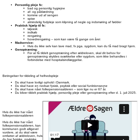
Personlig pleje fx:
bad og personlig hygiejne
af- og påklædning
komme ud af sengen
spise
almindelig fodpleje som klipning af negle og indsmøring af fødder
Praktisk hjælp til fx:
tøjvask
indkøb
rengøring
hovedrengøring – som kan være få gange om året
Madservice:
Hvis du ikke selv kan lave mad, fx pga. sygdom, kan du få mad bragt hjem.
Genoptræning:
For at få tildelt genoptræning efter ældreloven, skal dit behov for
genoptræning skyldes svækkelse eller sygdom, som ikke behandles i
forbindelse med hospitalsindlæggelse.
Betingelser for tildeling af helhedspleje
Du skal have lovligt ophold i Danmark.
Du skal have en nedsat fysisk, psykisk eller social funktionsevne
Du skal have nået folkepensionsalderen – som lige nu er 67 år.
Du bliver tildelt praktisk hjælp, personlig pleje eller genoptræning efter d. 1. juli 2025.
Hvis du ikke har nået
folkepensionsalderen
Hvis du ikke har nået
folkepensionsalderen, kan
kommunen godt alligevel
vurdere, at du skal være
omfattet af ældreloven, hvis
du har fysiske, psykiske