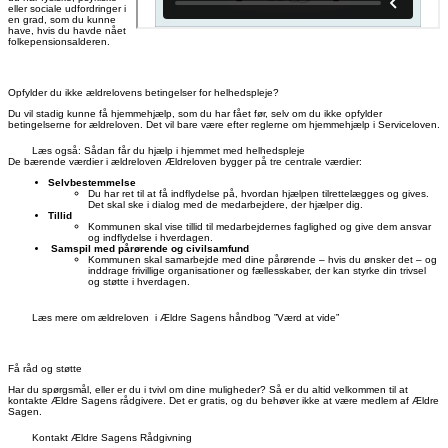
eller sociale udfordringer i
en grad, som du kunne
have, hvis du havde nået
folkepensionsalderen.
Opfylder du ikke ældrelovens betingelser for helhedspleje?
Du vil stadig kunne få hjemmehjælp, som du har fået før, selv om du ikke opfylder
betingelserne for ældreloven. Det vil bare være efter reglerne om hjemmehjælp i Serviceloven.
Læs også: Sådan får du hjælp i hjemmet med helhedspleje
De bærende værdier i ældreloven
Ældreloven bygger på tre centrale værdier:
Selvbestemmelse
Du har ret til at få indflydelse på, hvordan hjælpen tilrettelægges og gives.
Det skal ske i dialog med de medarbejdere, der hjælper dig.
Tillid
Kommunen skal vise tillid til medarbejdernes faglighed og give dem ansvar
og indflydelse i hverdagen.
Samspil med pårørende og civilsamfund
Kommunen skal samarbejde med dine pårørende – hvis du ønsker det – og
inddrage frivillige organisationer og fællesskaber, der kan styrke din trivsel
og støtte i hverdagen.
Læs mere om ældreloven i Ældre Sagens håndbog ”Værd at vide”
Få råd og støtte
Har du spørgsmål, eller er du i tvivl om dine muligheder? Så er du altid velkommen til at
kontakte Ældre Sagens rådgivere. Det er gratis, og du behøver ikke at være medlem af Ældre
Sagen.
Kontakt Ældre Sagens Rådgivning