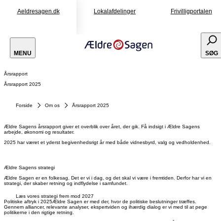
Aeldresagen.dk
Lokalafdelinger
Frivilligportalen
MENU
SØG
Årsrapport
Årsrapport 2025
Forside
Om os
Årsrapport 2025
Ældre Sagens årsrapport giver et overblik over året, der gik. Få indsigt i Ældre Sagens
arbejde, økonomi og resultater.
2025 har været et yderst begivenhedsrigt år med både vidnesbyrd, valg og vedholdenhed.
Ældre Sagens strategi
Ældre Sagen er en folkesag. Det er vi i dag, og det skal vi være i fremtiden. Derfor har vi en
strategi, der skaber retning og indflydelse i samfundet.
Læs vores strategi frem mod 2027
Politiske aftryk i 2025
Ældre Sagen er med der, hvor de politiske beslutninger træffes.
Gennem alliancer, relevante analyser, ekspertviden og ihærdig dialog er vi med til at pege
politikerne i den rigtige retning.