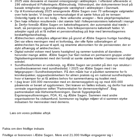
2025 viste desværre et massivt omsorgssvigt i ældreplejen. I efteråret afleverede vi
196 vidnesbyrd til Folketingets Ældreudvalg. Vidnesbyrd, der dokumenterer brud på
basale rettigheder og grundlæggende værdighed i ældreplejen i Danmark.
Op til Kommunalvalg 2025 arrangerede Ældre Sagen over 70 velbesøgte valgmøder
over hele landet. Vi brugte kommunalvalget til at sætte fokus på tre temaer:
Ordentlig hjælp til en ren bolig – flere velkendte ansigter – flere plejehjemspladser.
Den høje inflation resulterede i det største fald i folkepensionisters købekraft i mange
år. Derfor foreslår Ældre Sagen en købekraftsgaranti, der automatisk skal træde i
kraft, så pensionen reguleres ekstra, hvis folkepensionens købekraft falder. Vi
arbejder også på at få indført et pensionsfradrag på linje med lønmodtagernes
beskæftigelsesfradrag.
Ældrechecken udskydes alligevel ikke på grund af Ældre Sagens hurtige handling.
Det var ellers meningen med et lovforslag, der ville flytte udbetalingen af
ældrechecken fra januar til april, og stramme økonomien for de pensionister, der er
dybt afhængig af ældrechecken.
Digital svindel vokser med lysets hastighed og rammer tusindvis af danskere,
herunder mange ældre. Ældre Sagen har fået nedsat en permanent gruppe under
Digitaliseringsministeriet med det formål at samle stærke kræfter i kampen mod digital
svindel.
Sundhedsreformen er undervejs, og Ældre Sagen ser positivt på den nye struktur i
sundhedsvæsenet med sundhedsråd. I 2025 var Ældre Sagen med i tre
følgegrupper i Sundhedsstyrelsen. På den måde har vi påvirket rammerne for fx
kronikerpakker, opgavebeskrivelsen for almen praksis og en national sundhedsplan,
hvor vi kæmper for at få ældres behov for sammenhæng og kvalitet med.
I dag lever 100.000 mennesker med en demenssygdom og op mod 400.000
pårørende er berørt af sygdommen. Det kræver en fælles indsats, og derfor har seks
centrale organisationer stiftet ”Partnerskabet for demensvenlighed”. Bag
partnerskabet står Alzheimerforeningen, Dansk Sygeplejeråd,
Ergoterapeutforeningen, FOA, KL og Ældre Sagen. Sammen med andre
organisationer fra civilsamfund, kommuner og faglige miljøer vil vi sammen styrke
indsatsen for mennesker med demens.
Læs om vores politiske aftryk
Fakta om den frivillige indsats
Frivillige er livsnerven i Ældre Sagen. Mere end 21.000 frivillige engagerer sig i