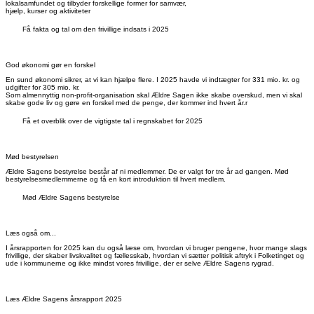
lokalsamfundet og tilbyder forskellige former for samvær,
hjælp, kurser og aktiviteter
Få fakta og tal om den frivillige indsats i 2025
God økonomi gør en forskel
En sund økonomi sikrer, at vi kan hjælpe flere. I 2025 havde vi indtægter for 331 mio. kr. og
udgifter for 305 mio. kr.
Som almennyttig non-profit-organisation skal Ældre Sagen ikke skabe overskud, men vi skal
skabe gode liv og gøre en forskel med de penge, der kommer ind hvert år.r
Få et overblik over de vigtigste tal i regnskabet for 2025
Mød bestyrelsen
Ældre Sagens bestyrelse består af ni medlemmer. De er valgt for tre år ad gangen. Mød
bestyrelsesmedlemmerne og få en kort introduktion til hvert medlem.
Mød Ældre Sagens bestyrelse
Læs også om...
I årsrapporten for 2025 kan du også læse om, hvordan vi bruger pengene, hvor mange slags
frivillige, der skaber livskvalitet og fællesskab, hvordan vi sætter politisk aftryk i Folketinget og
ude i kommunerne og ikke mindst vores frivillige, der er selve Ældre Sagens rygrad.
Læs Ældre Sagens årsrapport 2025