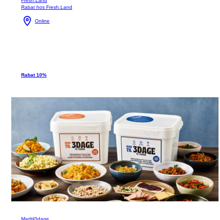
Fresh.Land
Rabat hos Fresh.Land
Online
Rabat 10%
Madtil3dage