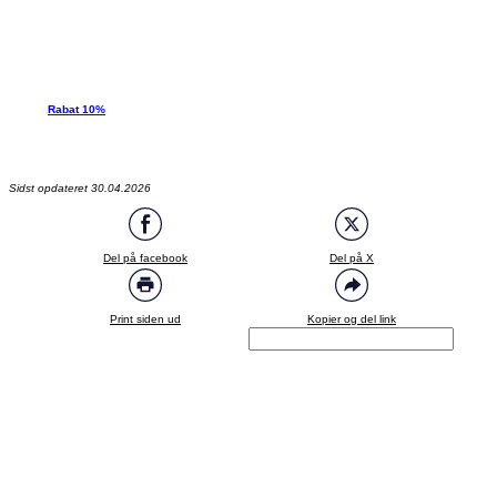
Rabat 10%
Sidst opdateret 30.04.2026
Del på facebook
Del på X
Print siden ud
Kopier og del link