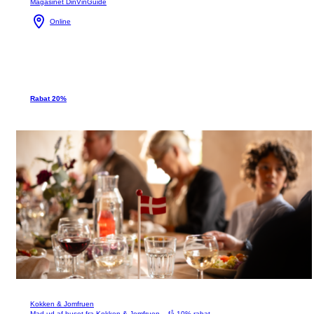
Magasinet DinVinGuide
Online
Rabat 20%
Kokken & Jomfruen
Mad ud af huset fra Kokken & Jomfruen – få 10% rabat