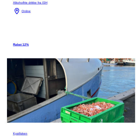
Alkoholfrie drikke fra ISH
Online
Rabat 12%
Kystfisken