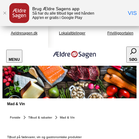
Brug Ældre Sagens app
VIS
Så har du alle tilbud lige ved hånden
App'en er gratis i Google Play
Aeldresagen.dk
Lokalafdelinger
Frivilligportalen
MENU
SØG
Mad & Vin
Forside
Tilbud & rabatter
Mad & Vin
Tilbud på fødevarer, vin og gastronomiske produkter