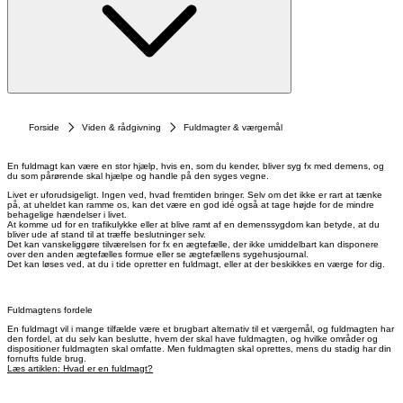
Forside
Viden & rådgivning
Fuldmagter & værgemål
En fuldmagt kan være en stor hjælp, hvis en, som du kender, bliver syg fx med demens, og
du som pårørende skal hjælpe og handle på den syges vegne.
Livet er uforudsigeligt. Ingen ved, hvad fremtiden bringer. Selv om det ikke er rart at tænke
på, at uheldet kan ramme os, kan det være en god idé også at tage højde for de mindre
behagelige hændelser i livet.
At komme ud for en trafikulykke eller at blive ramt af en demenssygdom kan betyde, at du
bliver ude af stand til at træffe beslutninger selv.
Det kan vanskeliggøre tilværelsen for fx en ægtefælle, der ikke umiddelbart kan disponere
over den anden ægtefælles formue eller se ægtefællens sygehusjournal.
Det kan løses ved, at du i tide opretter en fuldmagt, eller at der beskikkes en værge for dig.
Fuldmagtens fordele
En fuldmagt vil i mange tilfælde være et brugbart alternativ til et værgemål, og fuldmagten har
den fordel, at du selv kan beslutte, hvem der skal have fuldmagten, og hvilke områder og
dispositioner fuldmagten skal omfatte. Men fuldmagten skal oprettes, mens du stadig har din
fornufts fulde brug.
Læs artiklen: Hvad er en fuldmagt?