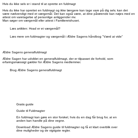
Hvis du ikke selv er i stand til at oprette en fuldmagt
Hvis du ikke har oprettet en fuldmagt og ikke længere kan tage vare på dig selv, kan det
være nødvendigt med et værgemål. Det kan også være, at dine pårørende kan nøjes med en
attest om varetagelse af personlige anliggender mv.
Man søger om værgemål eller attest i Familieretshuset.
Læs artiklen: Hvad er et værgemål?
Læs mere om fuldmagter og værgemål i Ældre Sagens håndbog "Værd at vide"
Ældre Sagens generalfuldmagt
Ældre Sagen har udviklet en generalfuldmagt, der er tilpasset de forhold, som
erfaringsmæssigt gælder for Ældre Sagens medlemmer.
Brug Ældre Sagens generalfuldmagt
Gratis guide
Guide til Fuldmagter
En fuldmagt kan gøre en stor forskel, hvis du en dag får brug for, at en
anden kan handle på dine vegne.
Download Ældre Sagens guide til fuldmagter og få et klart overblik over
dine muligheder og de vigtigste regler.