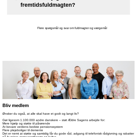
fremtidsfuldmagten?
Flere spørgsmål og svar om fuldmagter og værgemål
Bliv medlem
Ønsker du også, at alle skal have et godt og langt liv?
Gør ligesom
1.100.000
andre danskere – støt Ældre Sagens arbejde for:
Mere hjælp og støtte til pårørende
At bevare verdens bedste pensionssystem
Flere plejeboliger til demente
Det er nemt at støtte og samtidig får du gode råd, adgang til telefonisk rådgivning og rabatter
på fx rejser, restaurantbesøg og kultur.