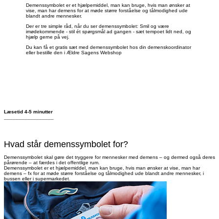
Demenssymbolet er et hjælpemiddel, man kan bruge, hvis man ønsker at
vise, man har demens for at møde større forståelse og tålmodighed ude
blandt andre mennesker.
Der er tre simple råd, når du ser demenssymbolet: Smil og være
imødekommende - stil ét spørgsmål ad gangen - sæt tempoet lidt ned, og
hjælp gerne på vej.
Du kan få et gratis sæt med demenssymbolet hos din demenskoordinator
eller bestille den i Ældre Sagens Webshop
Læsetid 4-5 minutter
_________________
Hvad står demenssymbolet for?
Demenssymbolet skal gøre det tryggere for mennesker med demens – og dermed også deres
pårørende – at færdes i det offentlige rum.
Demenssymbolet er et hjælpemiddel, man kan bruge, hvis man ønsker at vise, man har
demens – fx for at møde større forståelse og tålmodighed ude blandt andre mennesker, i
bussen eller i supermarkedet.