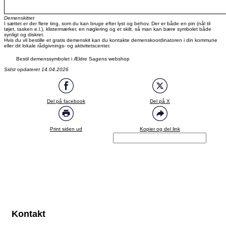
Demenskittet
I sættet er der flere ting, som du kan bruge efter lyst og behov. Der er både en pin (nål til
tøjet, tasken e.l.), klistermærker, en nøglering og et skilt, så man kan bære symbolet både
synligt og diskret.
Hvis du vil bestille et gratis demenskit kan du kontakte demenskoordinatoren i din kommune
eller dit lokale rådgivnings- og aktivitetscenter.
Bestil demenssymbolet i Ældre Sagens webshop
Sidst opdateret 14.04.2026
Del på facebook
Del på X
Print siden ud
Kopier og del link
Kontakt