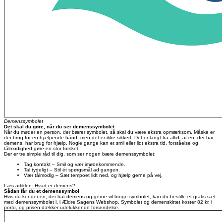
Demenssymbolet
Det skal du gøre, når du ser demenssymbolet
Når du møder en person, der bærer symbolet, så skal du være ekstra opmærksom. Måske er
der brug for en hjælpende hånd, men det er ikke sikkert. Det er langt fra altid, at en, der har
demens, har brug for hjælp. Nogle gange kan et smil eller lidt ekstra tid, forståelse og
tålmodighed gøre en stor forskel.
Der er tre simple råd til dig, som ser nogen bære demenssymbolet:
Tag kontakt – Smil og vær imødekommende.
Tal tydeligt – Stil ét spørgsmål ad gangen.
Vær tålmodig – Sæt tempoet lidt ned, og hjælp gerne på vej.
Læs artiklen: Hvad er demens?
Sådan får du et demenssymbol
Hvis du kender en, der har demens og gerne vil bruge symbolet, kan du bestille et gratis sæt
med demenssymbolet i, i Ældre Sagens Webshop. Symbolet og demenskittet koster 82 kr. i
porto, og prisen dækker udelukkende forsendelse.