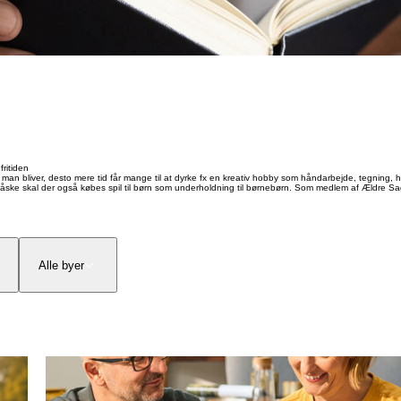
fritiden
dre man bliver, desto mere tid får mange til at dyrke fx en kreativ hobby som håndarbejde, tegning, hæ
g måske skal der også købes spil til børn som underholdning til børnebørn. Som medlem af Ældre S
Alle byer