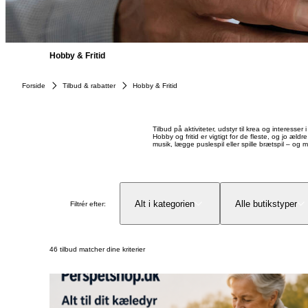
Hobby & Fritid
Forside
Tilbud & rabatter
Hobby & Fritid
Tilbud på aktiviteter, udstyr til krea og interesser i 
Hobby og fritid er vigtigt for de fleste, og jo æl
musik, lægge puslespil eller spille brætspil – o
Alt i kategorien
Alle butikstyper
Filtrér efter:
46 tilbud matcher dine kriterier