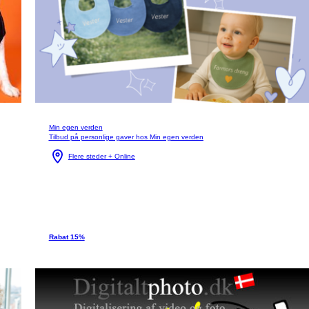
Min egen verden
Tilbud på personlige gaver hos Min egen verden
Flere steder + Online
Rabat 15%