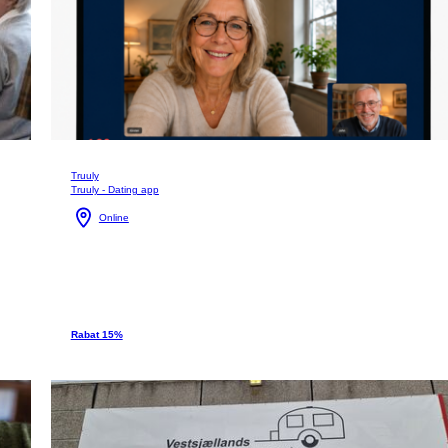
Truuly
Truuly - Dating app
Online
Rabat 15%