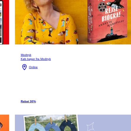
Modtryk
Køb bøger fra Modtryk
Online
Rabat 30%