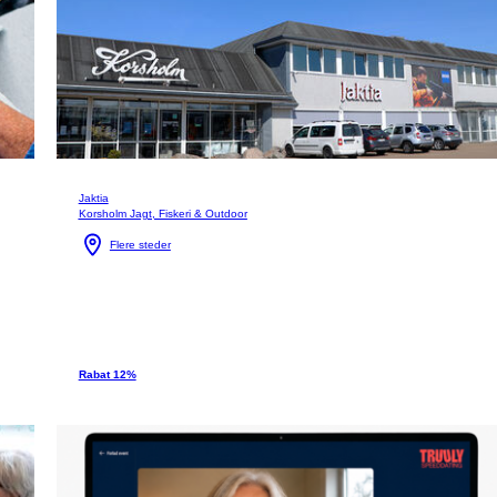
Jaktia
Korsholm Jagt, Fiskeri & Outdoor
Flere steder
Rabat 12%