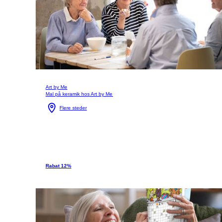
Art by Me
Mal på keramik hos Art by Me
Flere steder
Rabat 12%