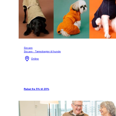
Siccaro
Siccaro - Tørredragter til hunde
Online
Rabat fra 5% til 20%