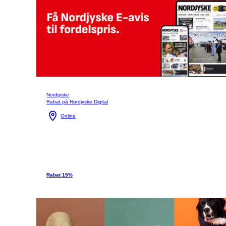
Nordjyske
Rabat på Nordjyske Digital
Online
Rabat 15%