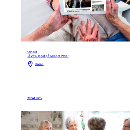
Altinget
Få 25% rabat på Altinget Privat
Online
Rabat 25%