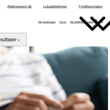
Aeldresagen.dk
Lokalafdelinger
Frivilligportalen
Søg
Mit medlemskab
Om os
Bliv frivillig
Bliv medlem
ultater