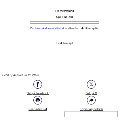
Hjernetræning
Spil Find ord
Cookies skal være slået til
– ellers kan du ikke spille.
Find flere spil
Sidst opdateret 25.06.2026
Del på facebook
Del på X
Print siden ud
Kopier og del link