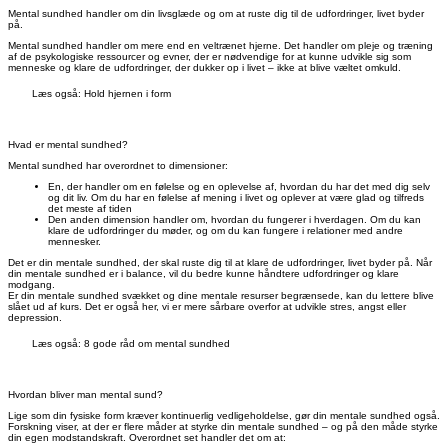
Mental sundhed handler om din livsglæde og om at ruste dig til de udfordringer, livet byder
på.
Mental sundhed handler om mere end en veltrænet hjerne. Det handler om pleje og træning
af de psykologiske ressourcer og evner, der er nødvendige for at kunne udvikle sig som
menneske og klare de udfordringer, der dukker op i livet – ikke at blive væltet omkuld.
Læs også: Hold hjernen i form
Hvad er mental sundhed?
Mental sundhed har overordnet to dimensioner:
En, der handler om en følelse og en oplevelse af, hvordan du har det med dig selv
og dit liv. Om du har en følelse af mening i livet og oplever at være glad og tilfreds
det meste af tiden
Den anden dimension handler om, hvordan du fungerer i hverdagen. Om du kan
klare de udfordringer du møder, og om du kan fungere i relationer med andre
mennesker.
Det er din mentale sundhed, der skal ruste dig til at klare de udfordringer, livet byder på. Når
din mentale sundhed er i balance, vil du bedre kunne håndtere udfordringer og klare
modgang.
Er din mentale sundhed svækket og dine mentale resurser begrænsede, kan du lettere blive
slået ud af kurs. Det er også her, vi er mere sårbare overfor at udvikle stres, angst eller
depression.
Læs også: 8 gode råd om mental sundhed
Hvordan bliver man mental sund?
Lige som din fysiske form kræver kontinuerlig vedligeholdelse, gør din mentale sundhed også.
Forskning viser, at der er flere måder at styrke din mentale sundhed – og på den måde styrke
din egen modstandskraft. Overordnet set handler det om at: