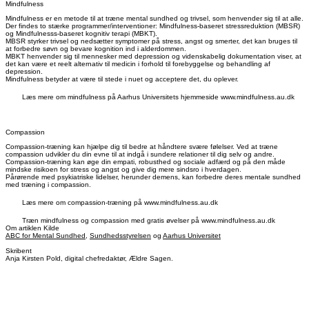
Mindfulness
Mindfulness er en metode til at træne mental sundhed og trivsel, som henvender sig til at alle.
Der findes to stærke programmer/interventioner: Mindfulness-baseret stressreduktion (MBSR)
og Mindfulnesss-baseret kognitiv terapi (MBKT).
MBSR styrker trivsel og nedsætter symptomer på stress, angst og smerter, det kan bruges til
at forbedre søvn og bevare kognition ind i alderdommen.
MBKT henvender sig til mennesker med depression og videnskabelig dokumentation viser, at
det kan være et reelt alternativ til medicin i forhold til forebyggelse og behandling af
depression.
Mindfulness betyder at være til stede i nuet og acceptere det, du oplever.
Læs mere om mindfulness på Aarhus Universitets hjemmeside www.mindfulness.au.dk
Compassion
Compassion-træning kan hjælpe dig til bedre at håndtere svære følelser. Ved at træne
compassion udvikler du din evne til at indgå i sundere relationer til dig selv og andre.
Compassion-træning kan øge din empati, robusthed og sociale adfærd og på den måde
mindske risikoen for stress og angst og give dig mere sindsro i hverdagen.
Pårørende med psykiatriske lidelser, herunder demens, kan forbedre deres mentale sundhed
med træning i compassion.
Læs mere om compassion-træning på www.mindfulness.au.dk
Træn mindfulness og compassion med gratis øvelser på www.mindfulness.au.dk
Om artiklen
Kilde
ABC for Mental Sundhed
,
Sundhedsstyrelsen
og
Aarhus Universitet
Skribent
Anja Kirsten Pold, digital chefredaktør, Ældre Sagen.