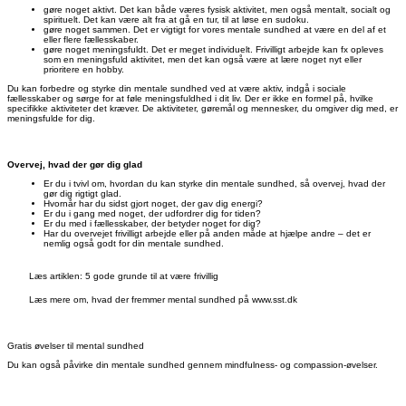
gøre noget aktivt. Det kan både væres fysisk aktivitet, men også mentalt, socialt og
spirituelt. Det kan være alt fra at gå en tur, til at løse en sudoku.
gøre noget sammen. Det er vigtigt for vores mentale sundhed at være en del af et
eller flere fællesskaber.
gøre noget meningsfuldt. Det er meget individuelt. Frivilligt arbejde kan fx opleves
som en meningsfuld aktivitet, men det kan også være at lære noget nyt eller
prioritere en hobby.
Du kan forbedre og styrke din mentale sundhed ved at være aktiv, indgå i sociale
fællesskaber og sørge for at føle meningsfuldhed i dit liv. Der er ikke en formel på, hvilke
specifikke aktiviteter det kræver. De aktiviteter, gøremål og mennesker, du omgiver dig med, er
meningsfulde for dig.
Overvej, hvad der gør dig glad
Er du i tvivl om, hvordan du kan styrke din mentale sundhed, så overvej, hvad der
gør dig rigtigt glad.
Hvornår har du sidst gjort noget, der gav dig energi?
Er du i gang med noget, der udfordrer dig for tiden?
Er du med i fællesskaber, der betyder noget for dig?
Har du overvejet frivilligt arbejde eller på anden måde at hjælpe andre – det er
nemlig også godt for din mentale sundhed.
Læs artiklen: 5 gode grunde til at være frivillig
Læs mere om, hvad der fremmer mental sundhed på www.sst.dk
Gratis øvelser til mental sundhed
Du kan også påvirke din mentale sundhed gennem mindfulness- og compassion-øvelser.