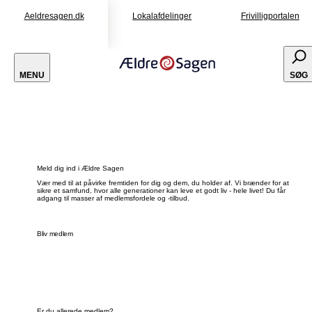
Aeldresagen.dk
Lokalafdelinger
Frivilligportalen
MENU
SØG
Meld dig ind i Ældre Sagen
Vær med til at påvirke fremtiden for dig og dem, du holder af. Vi brænder for at
sikre et samfund, hvor alle generationer kan leve et godt liv - hele livet! Du får
adgang til masser af medlemsfordele og -tilbud.
Bliv medlem
Er du allerede medlem?