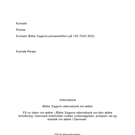
Kontakt
Presse
Kontakt Ældre Sagens pressetelefon på +45 7020 3031.
Kontakt Presse
Vidensbank
Ældre Sagens vidensbank om ældre
Få ny viden om ældre i Ældre Sagens vidensbank om den ældre
befolkning i Danmark indeholder unikke undersøgelser, analyser, tal og
statistik om ældre i Danmark.
Gå til vidensbanken