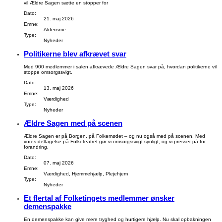
vil Ældre Sagen sætte en stopper for
Dato:
21. maj 2026
Emne:
Alderisme
Type:
Nyheder
Politikerne blev afkrævet svar
Med 900 medlemmer i salen afkrævede Ældre Sagen svar på, hvordan politikerne vil
stoppe omsorgssvigt.
Dato:
13. maj 2026
Emne:
Værdighed
Type:
Nyheder
Ældre Sagen med på scenen
Ældre Sagen er på Borgen, på Folkemødet – og nu også med på scenen. Med
vores deltagelse på Folketeatret gør vi omsorgssvigt synligt, og vi presser på for
forandring.
Dato:
07. maj 2026
Emne:
Værdighed, Hjemmehjælp, Plejehjem
Type:
Nyheder
Et flertal af Folketingets medlemmer ønsker
demenspakke
En demenspakke kan give mere tryghed og hurtigere hjælp. Nu skal opbakningen