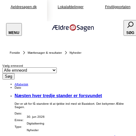
Aeldresagen.dk
Lokalafdelinger
Frivilligportalen
MENU
SØG
Forside
Mærkesager & resultater
Nyheder
Vælg emneord
Søg
Alfabetisk
Dato
Næsten hver tredje stander er forsvundet
Der er alt for få standere til at tjekke ind med sit Basiskort. Det bekymrer Ældre
Sagen.
Dato:
30. jun 2026
Emne:
Digitalisering
Type:
Nyheder