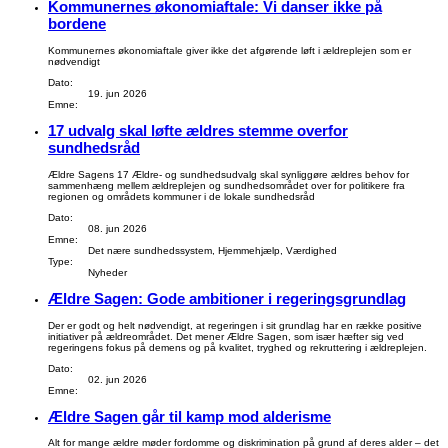
Kommunernes økonomiaftale: Vi danser ikke på
bordene
Kommunernes økonomiaftale giver ikke det afgørende løft i ældreplejen som er
nødvendigt
Dato:
19. jun 2026
Emne:
17 udvalg skal løfte ældres stemme overfor
sundhedsråd
Ældre Sagens 17 Ældre- og sundhedsudvalg skal synliggøre ældres behov for
sammenhæng mellem ældreplejen og sundhedsområdet over for politikere fra
regionen og områdets kommuner i de lokale sundhedsråd
Dato:
08. jun 2026
Emne:
Det nære sundhedssystem, Hjemmehjælp, Værdighed
Type:
Nyheder
Ældre Sagen: Gode ambitioner i regeringsgrundlag
Der er godt og helt nødvendigt, at regeringen i sit grundlag har en række positive
initiativer på ældreområdet. Det mener Ældre Sagen, som især hæfter sig ved
regeringens fokus på demens og på kvalitet, tryghed og rekruttering i ældreplejen.
Dato:
02. jun 2026
Emne:
Ældre Sagen går til kamp mod alderisme
Alt for mange ældre møder fordomme og diskrimination på grund af deres alder – det