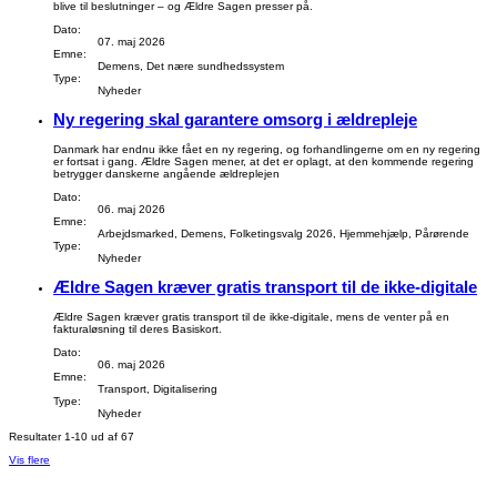
blive til beslutninger – og Ældre Sagen presser på.
Dato:
07. maj 2026
Emne:
Demens, Det nære sundhedssystem
Type:
Nyheder
Ny regering skal garantere omsorg i ældrepleje
Danmark har endnu ikke fået en ny regering, og forhandlingerne om en ny regering
er fortsat i gang. Ældre Sagen mener, at det er oplagt, at den kommende regering
betrygger danskerne angående ældreplejen
Dato:
06. maj 2026
Emne:
Arbejdsmarked, Demens, Folketingsvalg 2026, Hjemmehjælp, Pårørende
Type:
Nyheder
Ældre Sagen kræver gratis transport til de ikke-digitale
Ældre Sagen kræver gratis transport til de ikke-digitale, mens de venter på en
fakturaløsning til deres Basiskort.
Dato:
06. maj 2026
Emne:
Transport, Digitalisering
Type:
Nyheder
Resultater 1-10 ud af 67
Vis flere