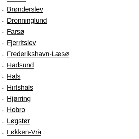
Brønderslev
Dronninglund
Farsø
Fjerritslev
Frederikshavn-Læsø
Hadsund
Hals
Hirtshals
Hjørring
Hobro
Løgstør
Løkken-Vrå