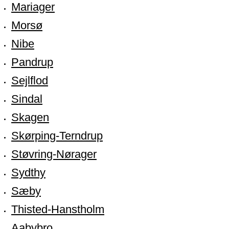
Mariager
Morsø
Nibe
Pandrup
Sejlflod
Sindal
Skagen
Skørping-Terndrup
Støvring-Nørager
Sydthy
Sæby
Thisted-Hanstholm
Aabybro