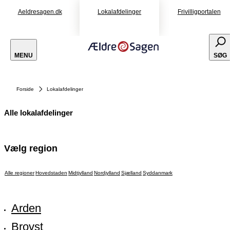
Aeldresagen.dk
Lokalafdelinger
Frivilligportalen
MENU
SØG
Forside
Lokalafdelinger
Alle lokalafdelinger
Vælg region
Alle regioner
Hovedstaden
Midtjylland
Nordjylland
Sjælland
Syddanmark
Arden
Brovst