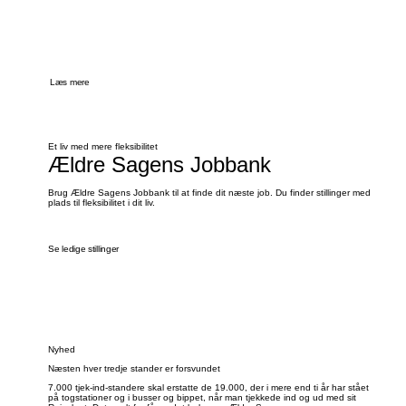
Læs mere
Et liv med mere fleksibilitet
Ældre Sagens Jobbank
Brug Ældre Sagens Jobbank til at finde dit næste job. Du finder stillinger med
plads til fleksibilitet i dit liv.
Se ledige stillinger
Nyhed
Næsten hver tredje stander er forsvundet
7.000 tjek-ind-standere skal erstatte de 19.000, der i mere end ti år har stået
på togstationer og i busser og bippet, når man tjekkede ind og ud med sit