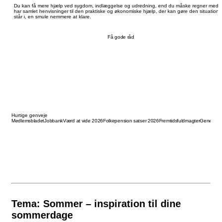
Du kan få mere hjælp ved sygdom, indlæggelse og udredning, end du måske regner med. 
har samlet henvisninger til den praktiske og økonomiske hjælp, der kan gøre den situation,
står i, en smule nemmere at klare.
Få gode råd
Hurtige genveje
Medlemsbladet
Jobbank
Værd at vide 2026
Folkepension satser 2026
Fremtidsfuldmagter
Generalfu
Tema: Sommer – inspiration til dine
sommerdage