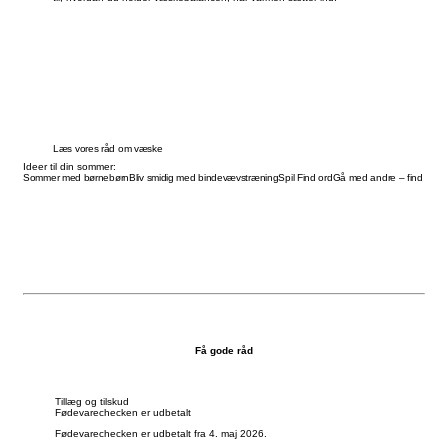
Læs vores råd om væske
Ideer til din sommer:
Sommer med børnebørn
Bliv smidig med bindevævstræning
Spil Find ord
Gå med andre – find en gå
Få gode råd
Tillæg og tilskud
Fødevarechecken er udbetalt
Fødevarechecken er udbetalt fra 4. maj 2026.