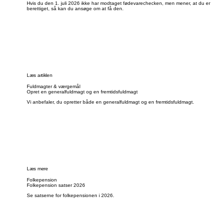
Hvis du den 1. juli 2026 ikke har modtaget fødevarechecken, men mener, at du er
berettiget, så kan du ansøge om at få den.
Læs artiklen
Fuldmagter & værgemål
Opret en generalfuldmagt og en fremtidsfuldmagt
Vi anbefaler, du opretter både en generalfuldmagt og en fremtidsfuldmagt.
Læs mere
Folkepension
Folkepension satser 2026
Se satserne for folkepensionen i 2026.