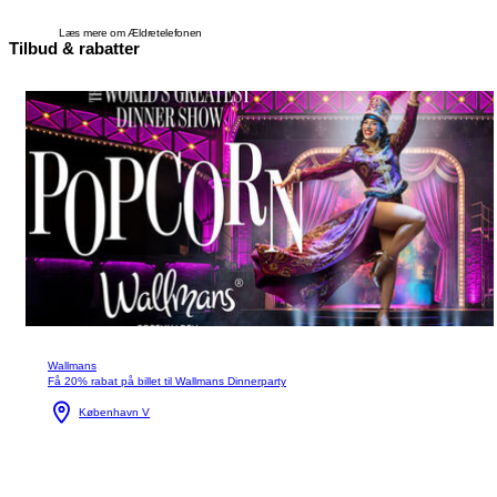
Læs mere om Ældretelefonen
Tilbud & rabatter
Wallmans
Få 20% rabat på billet til Wallmans Dinnerparty
København V