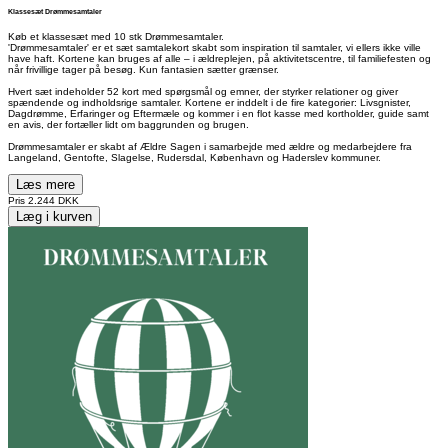
Klassesæt Drømmesamtaler
Køb et klassesæt med 10 stk Drømmesamtaler.
'Drømmesamtaler' er et sæt samtalekort skabt som inspiration til samtaler, vi ellers ikke ville
have haft. Kortene kan bruges af alle – i ældreplejen, på aktivitetscentre, til familiefesten og
når frivillige tager på besøg. Kun fantasien sætter grænser.
Hvert sæt indeholder 52 kort med spørgsmål og emner, der styrker relationer og giver
spændende og indholdsrige samtaler. Kortene er inddelt i de fire kategorier: Livsgnister,
Dagdrømme, Erfaringer og Eftermæle og kommer i en flot kasse med kortholder, guide samt
en avis, der fortæller lidt om baggrunden og brugen.
Drømmesamtaler er skabt af Ældre Sagen i samarbejde med ældre og medarbejdere fra
Langeland, Gentofte, Slagelse, Rudersdal, København og Haderslev kommuner.
Læs mere
Pris
2.244 DKK
Læg i kurven