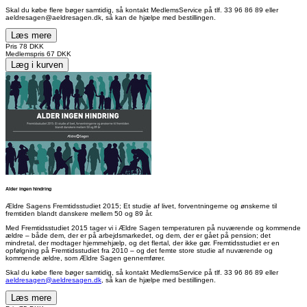
Skal du købe flere bøger samtidig, så kontakt MedlemsService på tlf. 33 96 86 89 eller
aeldresagen@aeldresagen.dk, så kan de hjælpe med bestillingen.
Læs mere
Pris
78 DKK
Medlemspris
67 DKK
Læg i kurven
Alder ingen hindring
Ældre Sagens Fremtidsstudiet 2015; Et studie af livet, forventningerne og ønskerne til
fremtiden blandt danskere mellem 50 og 89 år.
Med Fremtidsstudiet 2015 tager vi i Ældre Sagen temperaturen på nuværende og kommende
ældre – både dem, der er på arbejdsmarkedet, og dem, der er gået på pension; det
mindretal, der modtager hjemmehjælp, og det flertal, der ikke gør. Fremtidsstudiet er en
opfølgning på Fremtidsstudiet fra 2010 – og det femte store studie af nuværende og
kommende ældre, som Ældre Sagen gennemfører.
Skal du købe flere bøger samtidig, så kontakt MedlemsService på tlf. 33 96 86 89 eller
aeldresagen@aeldresagen.dk
, så kan de hjælpe med bestillingen.
Læs mere