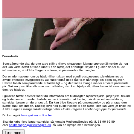
Pårørendeguide
Som pårørende skal du ofte tage stilling til nye situationer. Mange spørgsmål melder sig, og
det kan være svært at finde rundt i den hjælp det offentlige tilbyder. I guiden finder du de
informationer, vi i Ældre Sagens oplever, at pårørende ofte mangler.
Det er informationer om og hjælp til kontakten med sundhedsvæsenet, plejehjemmet og
øvrige offentlige myndigheder. Du finder også gode råd til at håndtere din egen situation.
Ethvert forløb som pårørende er forskelligt – og der findes mange måder at være pårørende
på. Guiden giver ikke alle svar, men vi håber, den kan hjælpe dig til en bedre tid sammen med
den, du hjælper.
I guidens første halvdel finder du information om fuldmagter, hjemmehjælp, plejehjem, tilskud
og testamenter. I anden halvdel er der information at hente, hvis du er erhvervsaktiv og
samtidig hjælper en du er tæt på. Du kan blive klogere på omsorgsorlov og på at tage den
svære snak om døden. Endelig bliver du guidet videre til den hjælp, der kan være at finde i fx
Ældre Sagens mange lokalafdelinger eller i
Ældre Sagens Facebookgruppe for pårørende
.
Du kan også
læse guiden online her
.
Skal du købe flere bøger samtidig, så kontakt MedlemsService på tlf. 33 96 86 89
eller
aeldresagen@aeldresagen.dk
, så kan de hjælpe med bestillingen.
Læs mere