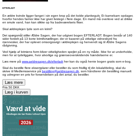
EFTERLADT
En ældre kvinde ligger fanget i sin egen krop på det kolde plankegulv. Et barnebarn opdager,
hvorfor hendes farmor ikke har givet livstegn i flere dage. En mand må overleve ved at drikke
en smule vand, han kan slikke op fra badeværelsets fliser.
Skal ældreplejen lyde som en krimi?
Det spørgsmål stiller Ældre Sagen, der har udgivet bogen EFTERLADT. Bogen består af 140
sider fordelt på 13 korte krimifortællinger, der er baseret på virkelige vidnesbyrd fra
mennesker, der har oplevet omsorgssvigt i ældreplejen og henvendt sig til Ældre Sagens
rådgivning.
Ved hjælp af krimiens form bliver virkeligheden spejlet på en ny måde. Ikke for at underholde,
men for at tydeliggøre, hvor alvorlige og grænseoverskridende hændelserne er.
Læs mere på
www.aeldresagen.dk/efterladt
her kan du også hente bogen gratis som e-bog.
Skal du bestille flere eksemplarer eller bestiller du som frivillig til din lokalafdeling, skal du
skrive til Medlemsservice på
bestilling@aeldresagen.dk
, som håndterer din bestilling manuelt
og udregner en pris for forsendelsen på det antal, du bestiller.
Læs mere
Pris
50 DKK
Læg i kurven