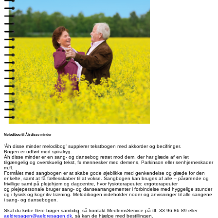
Melodibog til Åh disse minder
'Åh disse minder melodibog' supplerer tekstbogen med akkorder og becifringer.
Bogen er udført med spiralryg.
Åh disse minder er en sang- og dansebog rettet mod dem, der har glæde af en let
tilgængelig og overskuelig tekst, fx mennesker med demens, Parkinson eller senhjerneskader
m.fl.
Formålet med sangbogen er at skabe gode øjeblikke med genkendelse og glæde for den
enkelte, samt at få fællesskaber til at vokse. Sangbogen kan bruges af alle – pårørende og
frivillige samt på plejehjem og dagcentre, hvor fysioterapeuter, ergoterapeuter
og plejepersonale bruger sang- og dansearrangementer i forbindelse med hyggelige stunder
og i fysisk og kognitiv træning. Melodibogen indeholder noder og anvisninger til alle sangene
i sang- og dansebogen.
Skal du købe flere bøger samtidig, så kontakt MedlemsService på tlf. 33 96 86 89 eller
aeldresagen@aeldresagen.dk
, så kan de hjælpe med bestillingen.