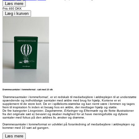
Læs mere
Pris
460 DKK
Læg i kurven
Drømmesamtaler i lommeformat - sæt med 10 stk
'Drømmesamtaler i lommeformat', er et redskab til medarbejdere i ældreplejen til at understøtte
spændende og indholdsrige samtaler med ældre med brug for hjælp, Kortene er et
supplement til de store kort. De er i spillekorts-størrelse og kan nemt være i lommen og tages
frem til inspiration fx inden et besøg hos en ældre, der modtager hjælp og støtte.
De fire kategorier
Livsgnister
,
Dagdrømme
,
Erfaringer
og
Eftermæle
og de flotte illustrationer
fra det originale sæt er bevaret og skaber mulighed for at have meningsfulde og dybere
samtaler med fokus på den ældres liv, ønsker og drømme.
Drømmesamtaler i lommeformat er udviklet på foranledning af medarbejdere i ældreplejen og
kommer med 10 sæt ad gangen.
Læs mere