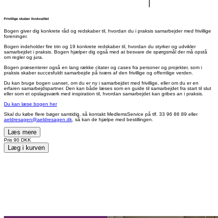
Frivillige skaber livskvalitet
Bogen giver dig konkrete råd og redskaber til, hvordan du i praksis samarbejder med frivillige
foreninger.
Bogen indeholder fire trin og 19 konkrete redskaber til, hvordan du styrker og udvikler
samarbejdet i praksis. Bogen hjælper dig også med at besvare de spørgsmål der må opstå
om regler og jura.
Bogen præsenterer også en lang række citater og cases fra personer og projekter, som i
praksis skaber succesfuldt samarbejde på tværs af den frivillige og offentlige verden.
Du kan bruge bogen uanset, om du er ny i samarbejdet med frivillige, eller om du er en
erfaren samarbejdspartner. Den kan både læses som en guide til samarbejdet fra start til slut
eller som et opslagsværk med inspiration til, hvordan samarbejdet kan gribes an i praksis.
Du kan læse bogen her
Skal du købe flere bøger samtidig, så kontakt MedlemsService på tlf. 33 96 86 89 eller
aeldresagen@aeldresagen.dk
, så kan de hjælpe med bestillingen.
Læs mere
Pris
90 DKK
Læg i kurven