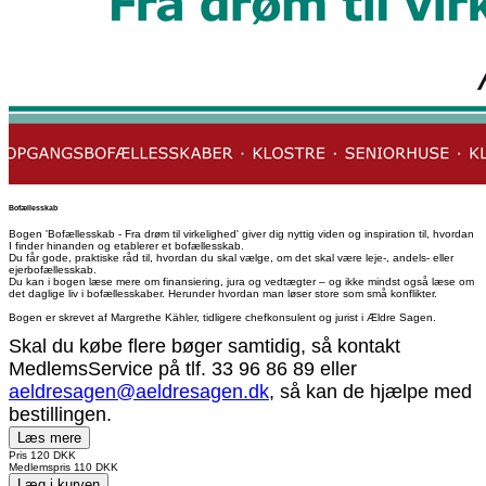
Bofællesskab
Bogen 'Bofællesskab - Fra drøm til virkelighed' giver dig nyttig viden og inspiration til, hvordan
I finder hinanden og etablerer et bofællesskab.
Du får gode, praktiske råd til, hvordan du skal vælge, om det skal være leje-, andels- eller
ejerbofællesskab.
Du kan i bogen læse mere om finansiering, jura og vedtægter – og ikke mindst også læse om
det daglige liv i bofællesskaber. Herunder hvordan man løser store som små konflikter.
Bogen er skrevet af Margrethe Kähler, tidligere chefkonsulent og jurist i Ældre Sagen.
Skal du købe flere bøger samtidig, så kontakt
MedlemsService på tlf. 33 96 86 89 eller
aeldresagen@aeldresagen.dk
, så kan de hjælpe med
bestillingen.
Læs mere
Pris
120 DKK
Medlemspris
110 DKK
Læg i kurven