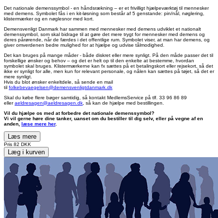
Det nationale demenssymbol - en håndsrækning – er et frivilligt hjælpeværktøj til mennesker
med demens. Symbolet fås i en kit-løsning som består af 5 genstande: pin/nål, nøglering,
klistermærker og en nøglesnor med kort.
Demensvenligt Danmark har sammen med mennesker med demens udviklet et nationalt
demenssymbol, som skal bidrage til at gøre det mere trygt for mennesker med demens og
deres pårørende, når de færdes i det offentlige rum. Symbolet viser, at man har demens, og
giver omverdenen bedre mulighed for at hjælpe og udvise tålmodighed.
Det kan bruges på mange måder - både diskret eller mere synligt. På den måde passer det til
forskellige ønsker og behov – og det er helt op til den enkelte at bestemme, hvordan
symbolet skal bruges. Klistermærkerne kan fx sættes på et betalingskort eller rejsekort, så det
ikke er synligt for alle, men kun for relevant personale, og nålen kan sættes på tøjet, så det er
mere synligt.
Hvis du blot ønsker enkeltdele, så sende en mail
til
folkebevaegelsen@demensvenligtdanmark.dk
Skal du købe flere bøger samtidig, så kontakt MedlemsService på tlf. 33 96 86 89
eller
aeldresagen@aeldresagen.dk
, så kan de hjælpe med bestillingen.
Vil du hjælpe os med at forbedre det nationale demenssymbol?
Vi vil gerne høre dine tanker, uanset om du bestiller til dig selv, eller på vegne af en
anden,
læse mere her
.
Læs mere
Pris
82 DKK
Læg i kurven