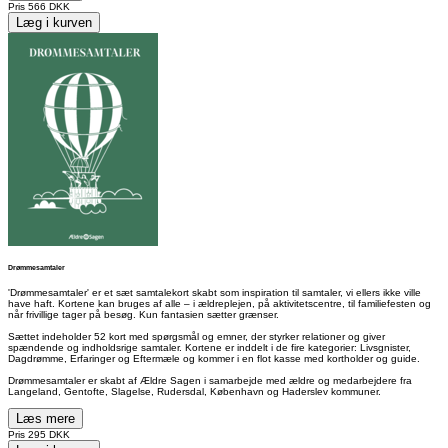
Pris
566 DKK
Læg i kurven
Drømmesamtaler
'Drømmesamtaler' er et sæt samtalekort skabt som inspiration til samtaler, vi ellers ikke ville
have haft. Kortene kan bruges af alle – i ældreplejen, på aktivitetscentre, til familiefesten og
når frivillige tager på besøg. Kun fantasien sætter grænser.
Sættet indeholder 52 kort med spørgsmål og emner, der styrker relationer og giver
spændende og indholdsrige samtaler. Kortene er inddelt i de fire kategorier: Livsgnister,
Dagdrømme, Erfaringer og Eftermæle og kommer i en flot kasse med kortholder og guide.
Drømmesamtaler er skabt af Ældre Sagen i samarbejde med ældre og medarbejdere fra
Langeland, Gentofte, Slagelse, Rudersdal, København og Haderslev kommuner.
Læs mere
Pris
295 DKK