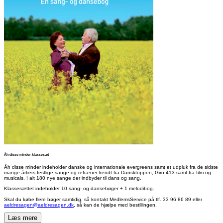
Åh disse minder-klassesæt
Åh disse minder indeholder danske og internationale evergreens samt et udpluk fra de sidste
mange årtiers festlige sange og refræner kendt fra Dansktoppen, Giro 413 samt fra film og
musicals. I alt 180 nye sange der indbyder til dans og sang.
Klassesættet indeholder 10 sang- og dansebøger + 1 melodibog.
Skal du købe flere bøger samtidig, så kontakt MedlemsService på tlf. 33 96 86 89 eller
aeldresagen@aeldresagen.d
k
, så kan de hjælpe med bestillingen.
Læs mere