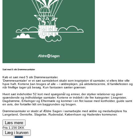
Sæt med 5 stk Drømmesamtaler
Køb et sæt med 5 stk Drømmesamtaler.
'Drømmesamtaler' er et sæt samtalekort skabt som inspiration til samtaler, vi ellers ikke ville
have haft. Kortene kan bruges af alle – i ældreplejen, på aktivitetscentre, til familiefesten og
når frivillige tager på besøg. Kun fantasien sætter grænser.
Hvert sæt indeholder 52 kort med spørgsmål og emner, der styrker relationer og giver
spændende og indholdsrige samtaler. Kortene er inddelt i de fire kategorier: Livsgnister,
Dagdrømme, Erfaringer og Eftermæle og kommer i en flot kasse med kortholder, guide samt
en avis, der fortæller lidt om baggrunden og brugen.
Drømmesamtaler er skabt af Ældre Sagen i samarbejde med ældre og medarbejdere fra
Langeland, Gentofte, Slagelse, Rudersdal, København og Haderslev kommuner.
Læs mere
Pris
1.156 DKK
Læg i kurven