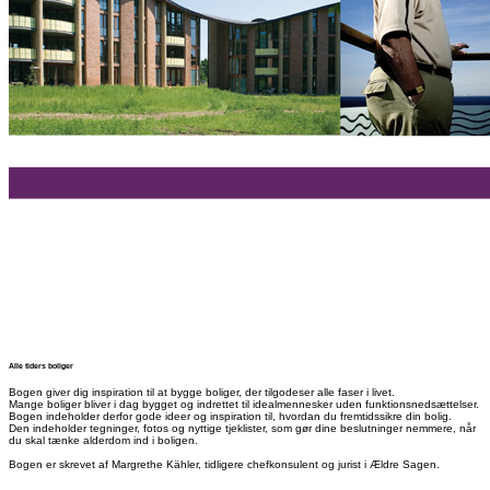
Alle tiders boliger
Bogen giver dig inspiration til at bygge boliger, der tilgodeser alle faser i livet.
Mange boliger bliver i dag bygget og indrettet til idealmennesker uden funktionsnedsættelser.
Bogen indeholder derfor gode ideer og inspiration til, hvordan du fremtidssikre din bolig.
Den indeholder tegninger, fotos og nyttige tjeklister, som gør dine beslutninger nemmere, når
du skal tænke alderdom ind i boligen.
Bogen er skrevet af Margrethe Kähler, tidligere chefkonsulent og jurist i Ældre Sagen.