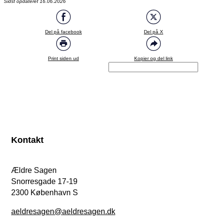
Sidst opdateret 16.06.2026
Del på facebook
Del på X
Print siden ud
Kopier og del link
Kontakt
Ældre Sagen
Snorresgade 17-19
2300 København S
aeldresagen@aeldresagen.dk