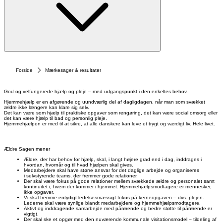
Forside
Mærkesager & resultater
God og velfungerede hjælp og pleje – med udgangspunkt i den enkeltes behov.
Hjemmehjælp er en afgørende og uundværlig del af dagligdagen, når man som svækket
ældre ikke længere kan klare sig selv.
Det kan være som hjælp til praktiske opgaver som rengøring, det kan være social omsorg eller
det kan være hjælp til bad og personlig pleje.
Hjemmehjælpen er med til at sikre, at alle danskere kan leve et trygt og værdigt liv. Hele livet.
Ældre Sagen mener
Ældre, der har behov for hjælp, skal, i langt højere grad end i dag, inddrages i
hvordan, hvornår og til hvad hjælpen skal gives.
Medarbejdere skal have større ansvar for det daglige arbejde og organiseres
i selvstyrende teams, der fremmer gode relationer.
Der skal være fokus på gode relationer mellem svækkede ældre og personalet samt
kontinuitet i, hvem der kommer i hjemmet. Hjemmehjælpsmodtagere er mennesker,
ikke opgaver.
Vi skal fremme entydigt ledelsesmæssigt fokus på kerneopgaven – dvs. plejen.
Lederne skal være synlige blandt medarbejdere og hjemmehjælpsmodtagere.
Aktivt og inddragende samarbejde med pårørende og bedre støtte til pårørende er
vigtigt.
Der skal ske et opgør med den nuværende kommunale visitationsmodel – tildeling af