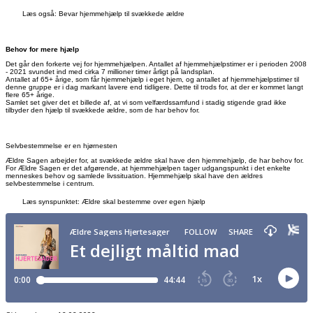
Læs også: Bevar hjemmehjælp til svækkede ældre
Behov for mere hjælp
Det går den forkerte vej for hjemmehjælpen. Antallet af hjemmehjælpstimer er i perioden 2008
- 2021 svundet ind med cirka 7 millioner timer årligt på landsplan.
Antallet af 65+ årige, som får hjemmehjælp i eget hjem, og antallet af hjemmehjælpstimer til
denne gruppe er i dag markant lavere end tidligere. Dette til trods for, at der er kommet langt
flere 65+ årige.
Samlet set giver det et billede af, at vi som velfærdssamfund i stadig stigende grad ikke
tilbyder den hjælp til svækkede ældre, som de har behov for.
Selvbestemmelse er en hjørnesten
Ældre Sagen arbejder for, at svækkede ældre skal have den hjemmehjælp, de har behov for.
For Ældre Sagen er det afgørende, at hjemmehjælpen tager udgangspunkt i det enkelte
menneskes behov og samlede livssituation. Hjemmehjælp skal have den ældres
selvbestemmelse i centrum.
Læs synspunktet: Ældre skal bestemme over egen hjælp