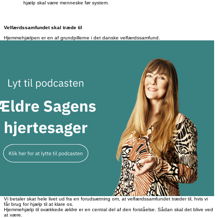
hjælp skal være menneske før system.
Velfærdssamfundet skal træde til
Hjemmehjælpen er en af grundpillerne i det danske velfærdssamfund.
Vi betaler skat hele livet ud fra en forudsætning om, at velfærdssamfundet træder til, hvis vi
får brug for hjælp til at klare os.
Hjemmehjælp til svækkede ældre er en central del af den forståelse. Sådan skal det blive ved
at være.