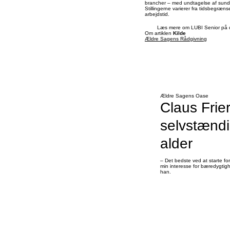
brancher – med undtagelse af sun
Stillingerne varierer fra tidsbegræn
arbejdstid.
Læs mere om LUBI Senior på d
Om artiklen
Kilde
Ældre Sagens Rådgivning
Ældre Sagens Oase
Claus Frie
selvstænd
alder
– Det bedste ved at starte for
min interesse for bæredygtigh
han.