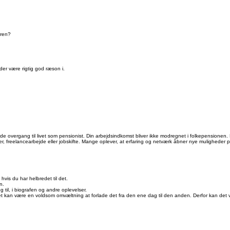
eren?
der være rigtig god ræson i.
e overgang til livet som pensionist. Din arbejdsindkomst bliver ikke modregnet i folkepensionen.
er, freelancearbejde eller jobskifte. Mange oplever, at erfaring og netværk åbner nye muligheder
hvis du har helbredet til det.
n.
til, i biografen og andre oplevelser.
 Det kan være en voldsom omvæltning at forlade det fra den ene dag til den anden. Derfor kan de