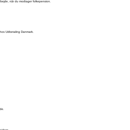
arbejde, når du modtager folkepension.
n hos Udbetaling Danmark.
jde.
bejdere.