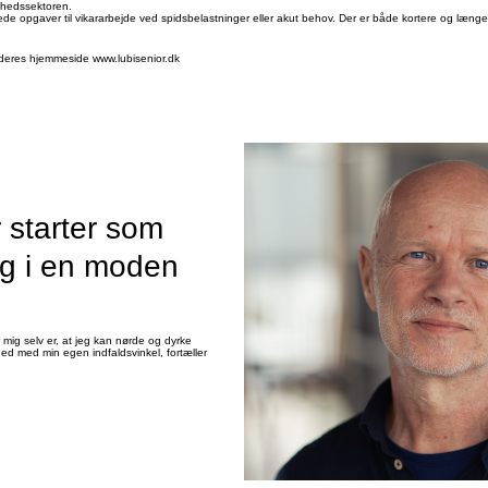
dhedssektoren.
sede opgaver til vikararbejde ved spidsbelastninger eller akut behov. Der er både kortere og længe
eres hjemmeside www.lubisenior.dk
r starter som
ig i en moden
 mig selv er, at jeg kan nørde og dyrke
ed med min egen indfaldsvinkel, fortæller