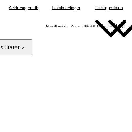
Aeldresagen.dk
Lokalafdelinger
Frivilligportalen
Søg
Mit medlemskab
Om os
Bliv frivillig
Bliv medlem
ultater