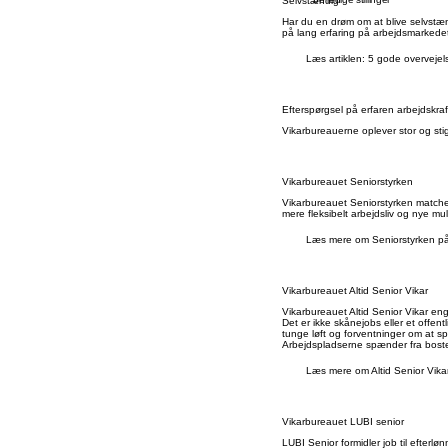
Selvstændig
Har du en drøm om at blive selvstæn
på lang erfaring på arbejdsmarkedet
Læs artiklen: 5 gode overvejel
Efterspørgsel på erfaren arbejdskraf
Vikarbureauerne oplever stor og stig
Vikarbureauet Seniorstyrken
Vikarbureauet Seniorstyrken matcher
mere fleksibelt arbejdsliv og nye mu
Læs mere om Seniorstyrken på
Vikarbureauet Altid Senior Vikar
Vikarbureauet Altid Senior Vikar en
Det er ikke skånejobs eller et offen
tunge løft og forventninger om at spi
Arbejdspladserne spænder fra boste
Læs mere om Altid Senior Vika
Vikarbureauet LUBI senior
LUBI Senior formidler job til efter