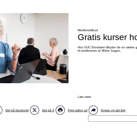
Medlemstilbud
Gratis kurser 
Hos VUC Storstrøm tilbyder de en række gr
til medlemmer af Ældre Sagen.
Læs mere
Del på facebook
Del på X
Print siden ud
Kopier og del link