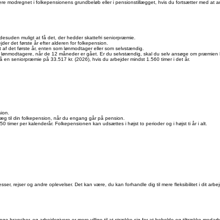
ere modregnet i folkepensionens grundbeløb eller i pensionstillægget, hvis du fortsætter med at 
 desuden muligt at få det, der hedder skattefri seniorpræmie.
der det første år efter alderen for folkepension.
et af det første år, enten som lønmodtager eller som selvstændig.
til lønmodtagere, når de 12 måneder er gået. Er du selvstændig, skal du selv ansøge om præmie
få en seniorpræmie på 33.517 kr. (2026), hvis du arbejder mindst 1.560 timer i det år.
sion.
llæg til din folkepension, når du engang går på pension.
 timer per kalenderår. Folkepensionen kan udsættes i højst to perioder og i højst ti år i alt.
esser, rejser og andre oplevelser. Det kan være, du kan forhandle dig til mere fleksibilitet i dit arbe
nge brancher, og arbejdsgivere er mere villige til at strække sig for at beholde og tiltrække medar