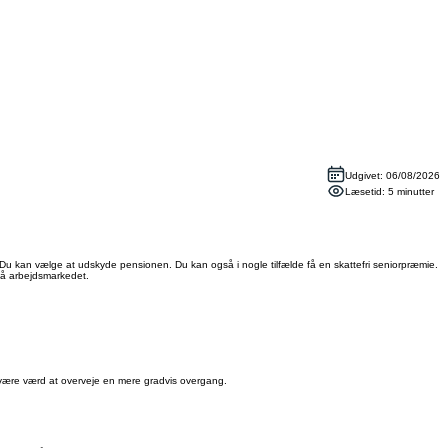
Udgivet: 06/08/2026
Læsetid: 5 minutter
 Du kan vælge at udskyde pensionen. Du kan også i nogle tilfælde få en skattefri seniorpræmie.
 på arbejdsmarkedet.
t være værd at overveje en mere gradvis overgang.