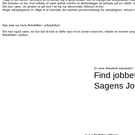
Det betyder, at din chef måske vil være lydhør overfor at tilrettelægge dit arbejde på en måde, 
Det kan være, du ønsker at gå ned i tid og har økonomisk råderum til det.
Nogle arbejdsgivere er villige til at beholde det samme pensionsbidrag fra arbejdsgiver, selv
Nye veje og mere fleksibilitet i arbejdslivet
Det kan også være, du har lyst til helt at skifte spor til en anden branche, måske en kortere pr
fleksibilitet i jobbet.
Et mere fleksibelt arbejdsliv?
Find jobbe
Sagens J
Se ledige stillinger