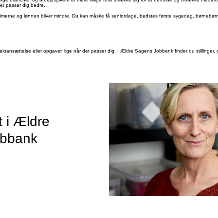
der passer dig bedre.
om timerne og lønnen bliver mindre. Du kan måske få seniordage, bedstes første sygedag, børneb
ojektansættelse eller opgaver, lige når det passer dig. I Ældre Sagens Jobbank finder du stillinger
t i Ældre
obbank