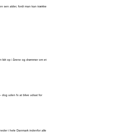
 en sen alder, fordi man kan trække
t lidt op i årene og drømmer om et
– dog uden fx at blive udsat for
heder i hele Danmark indenfor alle