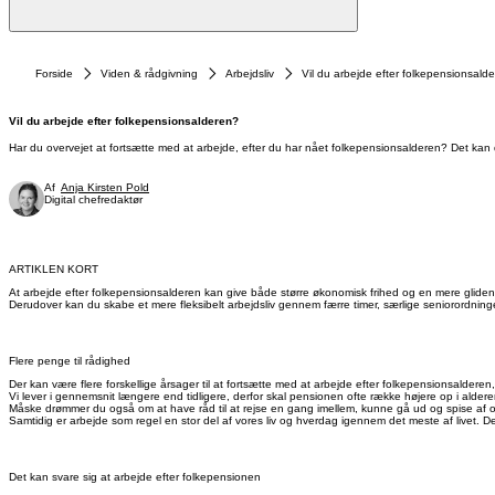
Forside
Viden & rådgivning
Arbejdsliv
Vil du arbejde efter folkepensionsald
Vil du arbejde efter folkepensionsalderen?
Har du overvejet at fortsætte med at arbejde, efter du har nået folkepensionsalderen? Det kan 
Af
Anja Kirsten Pold
Digital chefredaktør
ARTIKLEN KORT
At arbejde efter folkepensionsalderen kan give både større økonomisk frihed og en mere glidend
Derudover kan du skabe et mere fleksibelt arbejdsliv gennem færre timer, særlige seniorordning
Flere penge til rådighed
Der kan være flere forskellige årsager til at fortsætte med at arbejde efter folkepensionsalderen, 
Vi lever i gennemsnit længere end tidligere, derfor skal pensionen ofte række højere op i aldere
Måske drømmer du også om at have råd til at rejse en gang imellem, kunne gå ud og spise af og 
Samtidig er arbejde som regel en stor del af vores liv og hverdag igennem det meste af livet.
Det kan svare sig at arbejde efter folkepensionen