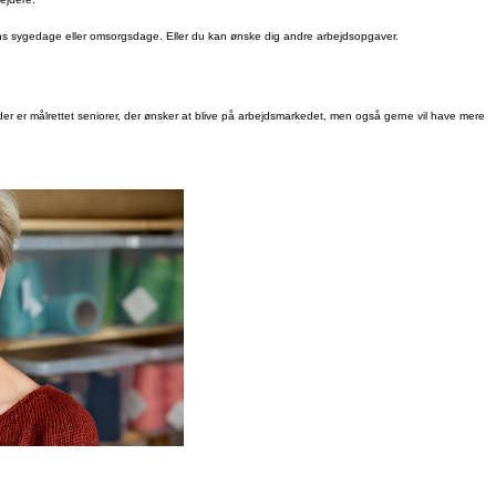
ørns sygedage eller omsorgsdage. Eller du kan ønske dig andre arbejdsopgaver.
, der er målrettet seniorer, der ønsker at blive på arbejdsmarkedet, men også gerne vil have mere