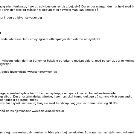
dig eller freelancer, hvor du selv bestemmer dit arbejdsliv? Det er der mange, der har held med i
, i livet generelt og måske har opbygget et netværk man kan trække på.
ser inden du bliver selvstændig
t
ende interesse, fordi arbejdsgivere efterspørger den erfarne arbejdskraft.
 virksomheder, der har behov for fleksible og erfarne medarbejdere, med personer, der er komme
ligheder.
 deres hjemmeside www.seniorstyrken.dk
gagerer medarbejdere fra 55+ år i arbejdsopgaver specifikt inden for velfærdsområdet.
tligt tilbud. Det er et almindeligt arbejde, hvor man skal kunne deltage på samme vilkår som andre 
lle fodbold og klatre i træer.
der for psykisk sårbare og borgere med handicap, vuggestuer, børnehaver og SFO’er.
r på deres hjemmeside www.altidvikar.dk/senior
lønnere og pensionister, der ønsker at blive på arbejdsmarkedet. Bureauet samarbejder med virksom