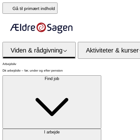
Gå til primært indhold
Viden & rådgivning
Aktiviteter & kurser
Arbejdsliv
Dit arbejdsliv – før, under og efter pension
Find job
I arbejde