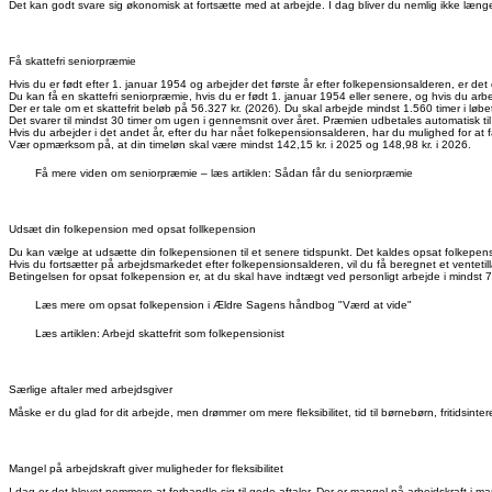
Det kan godt svare sig økonomisk at fortsætte med at arbejde. I dag bliver du nemlig ikke læng
Få skattefri seniorpræmie
Hvis du er født efter 1. januar 1954 og arbejder det første år efter folkepensionsalderen, er det
Du kan få en skattefri seniorpræmie, hvis du er født 1. januar 1954 eller senere, og hvis du arbej
Der er tale om et skattefrit beløb på 56.327 kr. (2026). Du skal arbejde mindst 1.560 timer i løb
Det svarer til mindst 30 timer om ugen i gennemsnit over året. Præmien udbetales automatisk 
Hvis du arbejder i det andet år, efter du har nået folkepensionsalderen, har du mulighed for at 
Vær opmærksom på, at din timeløn skal være mindst 142,15 kr. i 2025 og 148,98 kr. i 2026.
Få mere viden om seniorpræmie – læs artiklen: Sådan får du seniorpræmie
Udsæt din folkepension med opsat follkepension
Du kan vælge at udsætte din folkepensionen til et senere tidspunkt. Det kaldes opsat folkepen
Hvis du fortsætter på arbejdsmarkedet efter folkepensionsalderen, vil du få beregnet et venteti
Betingelsen for opsat folkepension er, at du skal have indtægt ved personligt arbejde i mindst 750
Læs mere om opsat folkepension i Ældre Sagens håndbog "Værd at vide"
Læs artiklen: Arbejd skattefrit som folkepensionist
Særlige aftaler med arbejdsgiver
Måske er du glad for dit arbejde, men drømmer om mere fleksibilitet, tid til børnebørn, fritidsinter
Mangel på arbejdskraft giver muligheder for fleksibilitet
I dag er det blevet nemmere at forhandle sig til gode aftaler. Der er mangel på arbejdskraft i ma