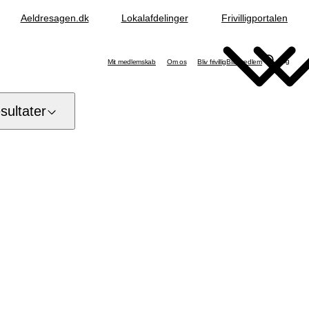
Aeldresagen.dk
Lokalafdelinger
Frivilligportalen
Søg
Mit medlemskab
Om os
Bliv frivillig
Bliv medlem
ultater