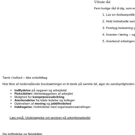
💡Gode råd
Fem hurtige råd til dig, som e
Lav en livsfasepoliti
Hold individuelle sa
Forebyg belastning 
Invester i læring – 
Anerkend erfaringen 
Tænk i helhed – ikke enkelttiltag
Hvis flere af nedenstående forudsætninger er til stede på samme tid, øger du sandsynligheden f
Indflydelse
på opgaver og arbejdstid
Fleksibilitet
i tilrettelæggelsen af arbejdet
Mulighed for
kompetenceudvikling
Anerkendelse
fra både ledelse og kolleger
Oplevelsen af
mening
og
jobtilfredshed
Inddragelse
i forbindelse med organisationsændringer
Læs også: Undersøgelse om seniorer på arbejdsmarkedet
Giv indflydelse og fleksibilitet