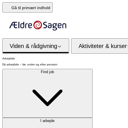
Gå til primært indhold
Viden & rådgivning
Aktiviteter & kurser
Arbejdsliv
Dit arbejdsliv – før, under og efter pension
Find job
I arbejde