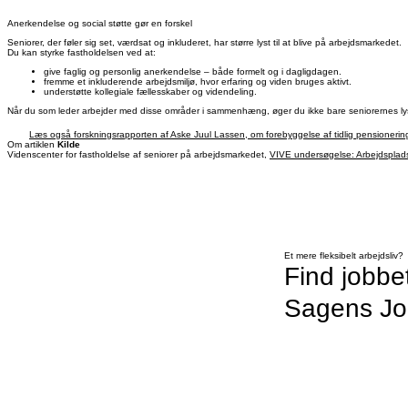
Anerkendelse og social støtte gør en forskel
Seniorer, der føler sig set, værdsat og inkluderet, har større lyst til at blive på arbejdsmarkedet.
Du kan styrke fastholdelsen ved at:
give faglig og personlig anerkendelse – både formelt og i dagligdagen.
fremme et inkluderende arbejdsmiljø, hvor erfaring og viden bruges aktivt.
understøtte kollegiale fællesskaber og videndeling.
Når du som leder arbejder med disse områder i sammenhæng, øger du ikke bare seniorernes lyst t
Læs også forskningsrapporten af Aske Juul Lassen, om forebyggelse af tidlig pensionering
Om artiklen
Kilde
Videnscenter for fastholdelse af seniorer på arbejdsmarkedet,
VIVE undersøgelse: Arbejdspladse
Et mere fleksibelt arbejdsliv?
Find jobbe
Sagens J