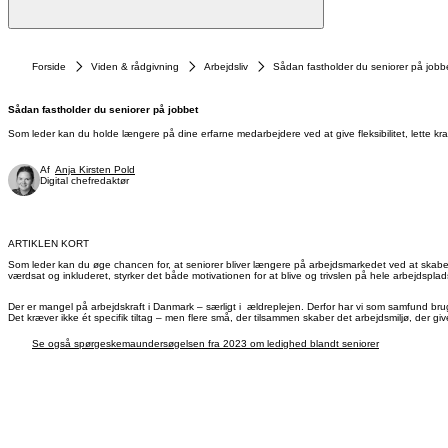
Forside
Viden & rådgivning
Arbejdsliv
Sådan fastholder du seniorer på jobb
Sådan fastholder du seniorer på jobbet
Som leder kan du holde længere på dine erfarne medarbejdere ved at give fleksibilitet, lette kra
Af
Anja Kirsten Pold
Digital chefredaktør
ARTIKLEN KORT
Som leder kan du øge chancen for, at seniorer bliver længere på arbejdsmarkedet ved at skabe et
værdsat og inkluderet, styrker det både motivationen for at blive og trivslen på hele arbejdspla
Der er mangel på arbejdskraft i Danmark – særligt i ældreplejen. Derfor har vi som samfund brug fo
Det kræver ikke ét specifik tiltag – men flere små, der tilsammen skaber det arbejdsmiljø, der giver 
Se også spørgeskemaundersøgelsen fra 2023 om ledighed blandt seniorer