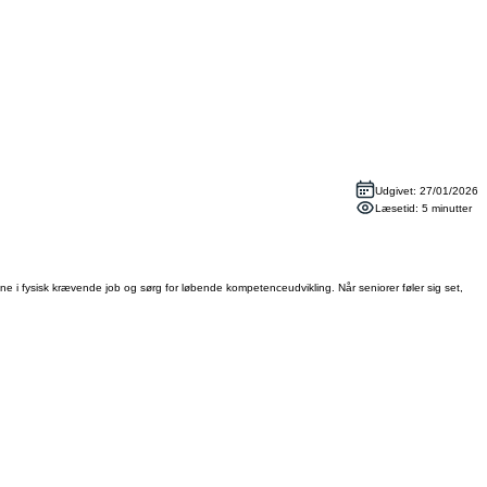
Udgivet: 27/01/2026
Læsetid: 5 minutter
ne i fysisk krævende job og sørg for løbende kompetenceudvikling. Når seniorer føler sig set,