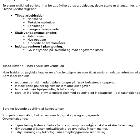
Jo større mulighed seniorer har for at påvirke deres arbejdsdag, desto større er chancen for, at d
Overvej derfor følgende:
Tilpas arbejdstiden:
Nedsat tid
Fleksible mødetider
Seniordage
Længere ferieperioder.
Skab variationsmuligheder:
Jobrotation
Nye opgaver
Ændrede ansvarsområder.
Inddrag seniorer i planlægning:
Giv indflydelse på, hvornår og hvor opgaverne løses.
Tilpas kravene – især i fysisk krævende job
Høje fysiske og psykiske krav er en af de hyppigste årsager til, at seniorer forlader arbejdsmar
Som leder kan du:
reducere den tid, medarbejdere bruger på fysisk belastende opgaver.
indføre korte pauser og skift mellem arbejdsopgaver.
bruge tekniske hjælpemidler, fx løfteudstyr.
sikre, at indføring af ny teknologi sker med oplæring og inddragelse – det fastholder o
Sørg for løbende udvikling af kompetencer
Kompetenceudvikling holder seniorer fagligt skarpe og engagerede.
Overvej følgende:
Tilpas læring til den enkeltes behov og tempo – undgå at skabe ekstra belastning.
Giv adgang til kurser, opkvalificering og nye roller, fx som mentor.
Tilbyd træning i ny teknologi, når arbejdsopgaverne ændrer sig.