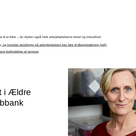
il at blive – du styrker også hele arbejdspladsens trivsel og robusthed.
, og hvordan ændringer på arbejdspladsen kan føre til tilbagetrækning (pdf).
rs fastholdelse af seniorer
t i Ældre
obbank