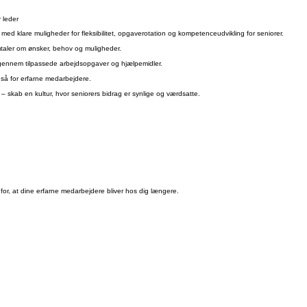
r leder
k med klare muligheder for fleksibilitet, opgaverotation og kompetenceudvikling for seniorer.
mtaler om ønsker, behov og muligheder.
gennem tilpassede arbejdsopgaver og hjælpemidler.
også for erfarne medarbejdere.
– skab en kultur, hvor seniorers bidrag er synlige og værdsatte.
or, at dine erfarne medarbejdere bliver hos dig længere.