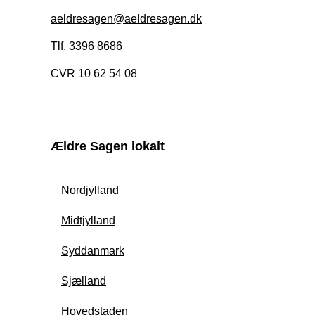
aeldresagen@aeldresagen.dk
Tlf. 3396 8686
CVR 10 62 54 08
Ældre Sagen lokalt
Nordjylland
Midtjylland
Syddanmark
Sjælland
Hovedstaden