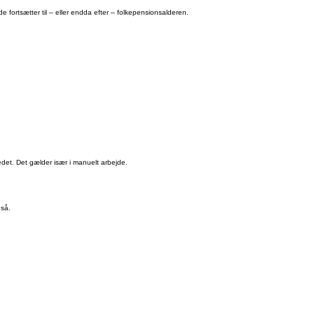
e fortsætter til – eller endda efter – folkepensionsalderen.
kedet. Det gælder især i manuelt arbejde.
gså.