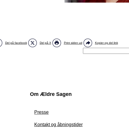
Del på facebook
Del på X
Print siden ud
Kopier og del link
Om Ældre Sagen
Presse
Kontakt og åbningstider