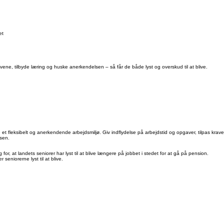
et
vene, tilbyde læring og huske anerkendelsen – så får de både lyst og overskud til at blive.
 fleksibelt og anerkendende arbejdsmiljø. Giv indflydelse på arbejdstid og opgaver, tilpas krave
dsen.
r, at landets seniorer har lyst til at blive længere på jobbet i stedet for at gå på pension.
seniorerne lyst til at blive.