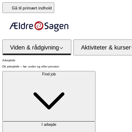
Gå til primært indhold
Viden & rådgivning
Aktiviteter & kurser
Arbejdsliv
Dit arbejdsliv – før, under og efter pension
Find job
I arbejde