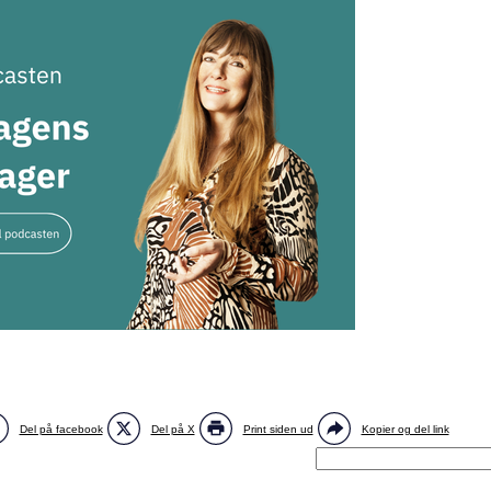
Del på facebook
Del på X
Print siden ud
Kopier og del link