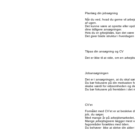
Planlæg din jobsøgning
Når du ved, hvad du gerne vil arbe
af ugen.
Det kunne være at oprette eller opdat
dine tidligere ansøgninger.
Hvis du er arbejdsløs, kan det være 
Det giver både struktur i hverdagen 
Tilpas din ansøgning og CV
Det er ikke til at vide, om en arbe
Jobansøgningen
Det er i ansøgningen, at du skal sælg
Du bør fokusere på din motivation 
skabe værdi for virksomheden og der
Du bør fokusere på fremtiden i det ny
CV'et
Formålet med CV’et er at beskrive di
job, du søger.
Med mange år på arbejdsmarkedet, kan
Mange arbejdsgivere lægger mest væ
fagområder forældes med tiden.
Du behøver ikke at skrive din alder 