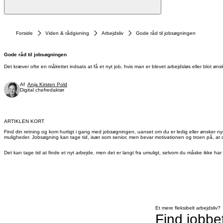
Forside
Viden & rådgivning
Arbejdsliv
Gode råd til jobsøgningen
Gode råd til jobsøgningen
Det kræver ofte en målrettet indsats at få et nyt job, hvis man er blevet arbejdsløs eller blot
Af
Anja Kirsten Pold
Digital chefredaktør
ARTIKLEN KORT
Find din retning og kom hurtigt i gang med jobsøgningen, uanset om du er ledig eller ønsker n
muligheder. Jobsøgning kan tage tid, især som senior, men bevar motivationen og troen på, at d
Det kan tage tid at finde et nyt arbejde, men det er langt fra umuligt, selvom du måske ikke h
Et mere fleksibelt arbejdsliv?
Find jobbe