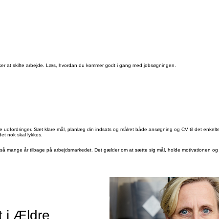
 ønsker at skifte arbejde. Læs, hvordan du kommer godt i gang med jobsøgningen.
ye udfordringer. Sæt klare mål, planlæg din indsats og målret både ansøgning og CV til det enke
et nok skal lykkes.
ar så mange år tilbage på arbejdsmarkedet. Det gælder om at sætte sig mål, holde motivationen og 
t i Ældre