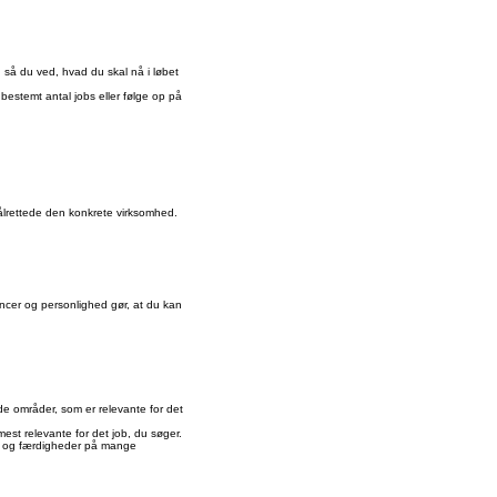
så du ved, hvad du skal nå i løbet
 bestemt antal jobs eller følge op på
målrettede den konkrete virksomhed.
ncer og personlighed gør, at du kan
de områder, som er relevante for det
est relevante for det job, du søger.
er og færdigheder på mange