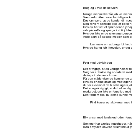
Brug og udvid dit netværk
Mange mennesker får job via menneske
Vær derfor åben over for tidligere 
Det kan være, at de kender din næst
Men forvent samtidig ikke af persone
Hvis du har set et spændende jobops
selv på kaffe og spørge ind til job
Hvis der ikke er de relevante person
være aktiv på sociale medier, som e
Lær mere om at bruge LinkedIn 
Hvis du har et job i forvejen, er det
Følg med udviklingen
Det er vigtigt, at du vedligeholder di
Sørg for at holde dig opdateret med 
deltage i relevante kurser.
På den måde viser du kommende arbe
Hvis du er arbejdsløs og modtager 
du for eksempel ret til seks ugers j
Det er også vigtigt, at du holder d
medarbejdere ikke er fortrolige med 
Den fordom skal du gerne kunne m
Find kurser og aktiviteter med 
Bliv ansat med løntilskud uden for
Seniorer har særlige rettigheder, nå
man opfylder kravene til løntilskud 