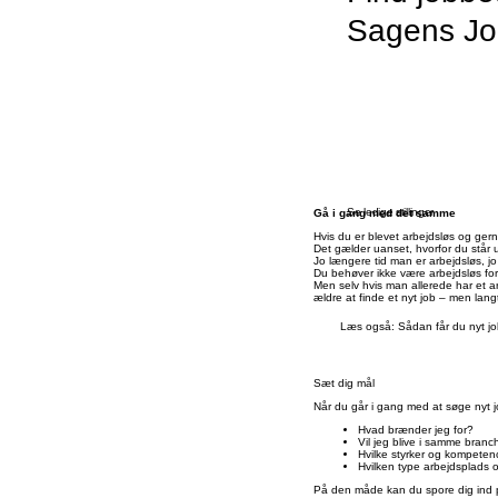
Sagens J
Se ledige stillinger
Gå i gang med det samme
Hvis du er blevet arbejdsløs og ger
Det gælder uanset, hvorfor du står 
Jo længere tid man er arbejdsløs, jo
Du behøver ikke være arbejdsløs for a
Men selv hvis man allerede har et a
ældre at finde et nyt job – men lang
Læs også: Sådan får du nyt jo
Sæt dig mål
Når du går i gang med at søge nyt j
Hvad brænder jeg for?
Vil jeg blive i samme branch
Hvilke styrker og kompetenc
Hvilken type arbejdsplads og
På den måde kan du spore dig ind på