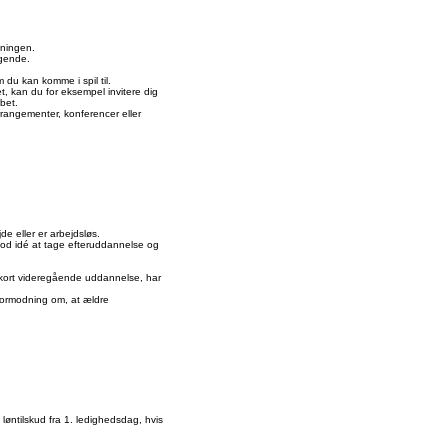
gningen.
øgende.
 du kan komme i spil til.
, kan du for eksempel invitere dig
bet.
arrangementer, konferencer eller
de eller er arbejdsløs.
n god idé at tage efteruddannelse og
 kort videregående uddannelse, har
.
 formodning om, at ældre
løntilskud fra 1. ledighedsdag, hvis