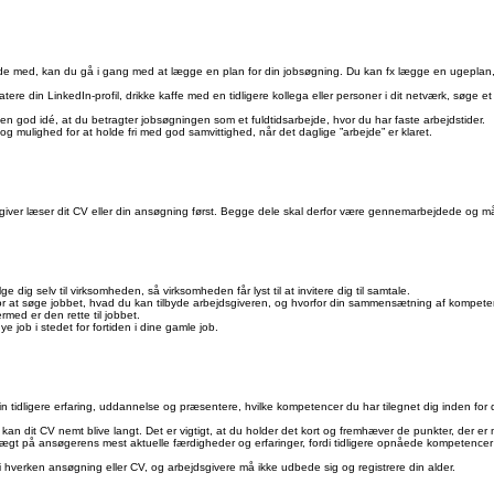
jde med, kan du gå i gang med at lægge en plan for din jobsøgning. Du kan fx lægge en ugeplan, 
ere din LinkedIn-profil, drikke kaffe med en tidligere kollega eller personer i dit netværk, søge et
en god idé, at du betragter jobsøgningen som et fuldtidsarbejde, hvor du har faste arbejdstider.
og mulighed for at holde fri med god samvittighed, når det daglige ”arbejde” er klaret.
jdsgiver læser dit CV eller din ansøgning først. Begge dele skal derfor være gennemarbejdede og 
e dig selv til virksomheden, så virksomheden får lyst til at invitere dig til samtale.
for at søge jobbet, hvad du kan tilbyde arbejdsgiveren, og hvorfor din sammensætning af kompete
med er den rette til jobbet.
e job i stedet for fortiden i dine gamle job.
n tidligere erfaring, uddannelse og præsentere, hvilke kompetencer du har tilegnet dig inden for 
 dit CV nemt blive langt. Det er vigtigt, at du holder det kort og fremhæver de punkter, der er m
gt på ansøgerens mest aktuelle færdigheder og erfaringer, fordi tidligere opnåede kompetenc
i hverken ansøgning eller CV, og arbejdsgivere må ikke udbede sig og registrere din alder.