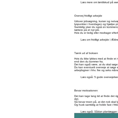
Læs mere om løntilskud på www
Overvej frivilligt arbejde
Udover jobsøgning, kurser og netvær
lyspunkter i hverdagen og hjælpe på 
Samtidig viser du også en kommende 
tættere på et nyt job.
Hvis du er ledig eller modtager efte
Læs om frivilligt arbejde i Æld
Tænk ud af boksen
Hvis du ikke lykkes med at finde et
end den du kommer fra.
Det kan også være, at du skal søge 
Du kan eventuelt overveje at søge ef
arbejdsgiver i hhv. fire og seks måne
Læs også: 5 gode overvejelser
Bevar motivationen
Det kan tage lang tid at finde det ri
det.
Så bevar troen på, at det nok skal ly
Og husk samtidig at holde fast i fri
Læs også: Sådan planlægger d