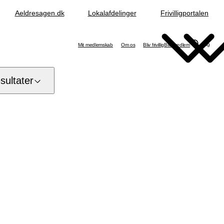
Aeldresagen.dk
Lokalafdelinger
Frivilligportalen
Søg
Mit medlemskab
Om os
Bliv frivillig
Bliv medlem
ultater