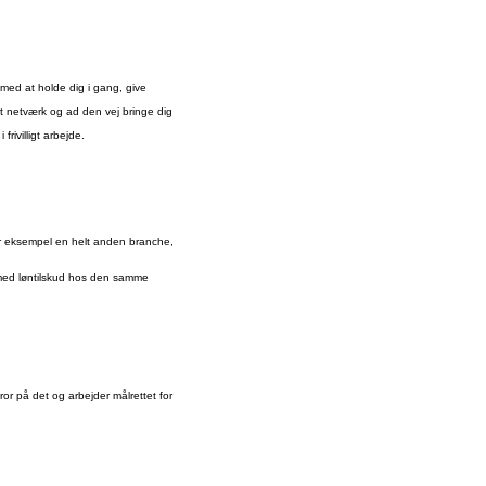
 med at holde dig i gang, give
t netværk og ad den vej bringe dig
rivilligt arbejde.
or eksempel en helt anden branche,
b med løntilskud hos den samme
tror på det og arbejder målrettet for