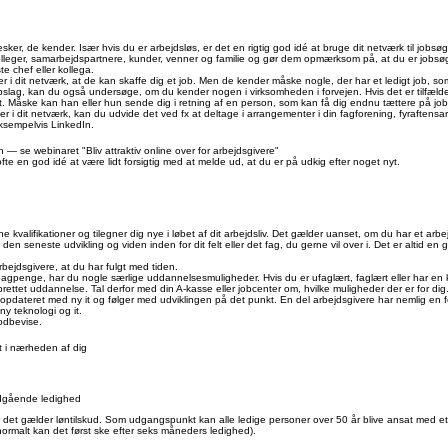
r, de kender. Især hvis du er arbejdsløs, er det en rigtig god idé at bruge dit netværk til jobsø
kolleger, samarbejdspartnere, kunder, venner og familie og gør dem opmærksom på, at du er jobs
e chef eller kollega.
r i dit netværk, at de kan skaffe dig et job. Men de kender måske nogle, der har et ledigt job, som
lag, kan du også undersøge, om du kender nogen i virksomheden i forvejen. Hvis det er tilfældet
bet. Måske kan han eller hun sende dig i retning af en person, som kan få dig endnu tættere på job
er i dit netværk, kan du udvide det ved fx at deltage i arrangementer i din fagforening, fyraftens
ksempelvis LinkedIn.
— se webinaret "Bliv attraktiv online over for arbejdsgivere"
 ofte en god idé at være lidt forsigtig med at melde ud, at du er på udkig efter noget nyt.
ne kvalifikationer og tilegner dig nye i løbet af dit arbejdsliv. Det gælder uanset, om du har et arbej
den seneste udvikling og viden inden for dit felt eller det fag, du gerne vil over i. Det er altid e
jdsgivere, at du har fulgt med tiden.
dagpenge, har du nogle særlige uddannelsesmuligheder. Hvis du er ufaglært, faglært eller har en
obrettet uddannelse. Tal derfor med din A-kasse eller jobcenter om, hvilke muligheder der er for dig
ig opdateret med ny it og følger med udviklingen på det punkt. En del arbejdsgivere har nemlig en
ny teknologi og it.
odbevise.
it i nærheden af dig
udgående ledighed
r det gælder løntilskud. Som udgangspunkt kan alle ledige personer over 50 år blive ansat med et 
(normalt kan det først ske efter seks måneders ledighed).