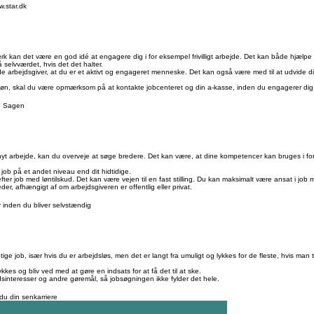
.star.dk
k kan det være en god idé at engagere dig i for eksempel frivilligt arbejde. Det kan både hjælpe
selvværdet, hvis det det halter.
arbejdsgiver, at du er et aktivt og engageret menneske. Det kan også være med til at udvide di
rløn, skal du være opmærksom på at kontakte jobcenteret og din a-kasse, inden du engagerer dig i f
re Sagen
 nyt arbejde, kan du overveje at søge bredere. Det kan være, at dine kompetencer kan bruges i f
job på et andet niveau end dit hidtidige.
ter job med løntilskud. Det kan være vejen til en fast stilling. Du kan maksimalt være ansat i jo
der, afhængigt af om arbejdsgiveren er offentlig eller privat.
 inden du bliver selvstændig
gtige job, især hvis du er arbejdsløs, men det er langt fra umuligt og lykkes for de fleste, hvis man 
kkes og bliv ved med at gøre en indsats for at få det til at ske.
tidsinteresser og andre gøremål, så jobsøgningen ikke fylder det hele.
u din senkarriere