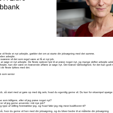
obbank
ne vil finde et nyt arbejde, gælder det om at starte din jobsøgning med det samme.
uden arbejde.
 sværere vil det som regel være at få et nyt job.
t søge et nyt arbejde. De fleste oplever lyst til at prøve noget nyt, og mange skifter arbejde adski
rbejde, kan det være en krævende affære at søge nyt. Det kræver tålmodighed, for det kan godt t
t de fleste lykkes med det.
b som senior
ob, så start med at gøre op med dig selv, hvad du egentlig gerne vil. Du kan for eksempel spørge 
e som tidligere, eller vil jeg prøve noget nyt?
er vil jeg gerne anvende i mit nye job?
 type af stilling foretrækker jeg, og hvad føler jeg mig mest kvalificeret til?
, hvor du gerne vil hen med din jobsøgning, og du bliver bedre til at målrette din jobsøgning.