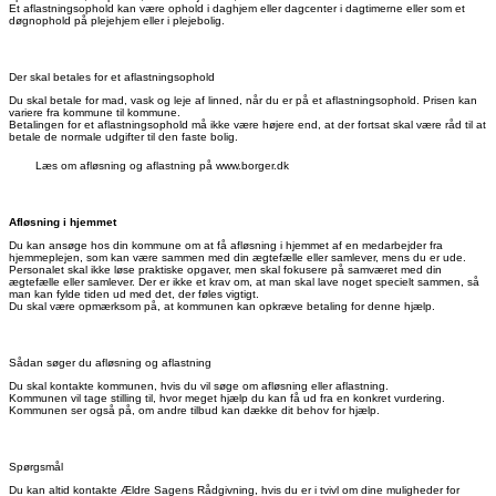
Et aflastningsophold kan være ophold i daghjem eller dagcenter i dagtimerne eller som et
døgnophold på plejehjem eller i plejebolig.
Der skal betales for et aflastningsophold
Du skal betale for mad, vask og leje af linned, når du er på et aflastningsophold. Prisen kan
variere fra kommune til kommune.
Betalingen for et aflastningsophold må ikke være højere end, at der fortsat skal være råd til at
betale de normale udgifter til den faste bolig.
Læs om afløsning og aflastning på www.borger.dk
Afløsning i hjemmet
Du kan ansøge hos din kommune om at få afløsning i hjemmet af en medarbejder fra
hjemmeplejen, som kan være sammen med din ægtefælle eller samlever, mens du er ude.
Personalet skal ikke løse praktiske opgaver, men skal fokusere på samværet med din
ægtefælle eller samlever. Der er ikke et krav om, at man skal lave noget specielt sammen, så
man kan fylde tiden ud med det, der føles vigtigt.
Du skal være opmærksom på, at kommunen kan opkræve betaling for denne hjælp.
Sådan søger du afløsning og aflastning
Du skal kontakte kommunen, hvis du vil søge om afløsning eller aflastning.
Kommunen vil tage stilling til, hvor meget hjælp du kan få ud fra en konkret vurdering.
Kommunen ser også på, om andre tilbud kan dække dit behov for hjælp.
Spørgsmål
Du kan altid kontakte Ældre Sagens Rådgivning, hvis du er i tvivl om dine muligheder for