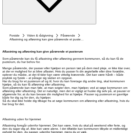
Forside
Viden & rådgivning
Pårørende
Aflastning og afløsning kan give pårørende et pusterum
Aflastning og afløsning kan give pårørende et pusterum
Som pårørende kan du få aflastning eller afløsning gennem kommunen, så du kan få de
pusterum, du har behov for.
Mange pårørende, der passer eller hjælper en person tæt på dem med pleje, er ikke klar over,
at der er mulighed for at blive aflastet. Hvis du passer fx din ægtefælle eller dine forældre,
oplever du måske, at det til tider kan være virkelig krævende. Det kan være hårdt – både
psykisk og fysisk – at påtage sig sådan en opgave.
Har du brug for et pusterum af og til, hvor du kan foretage dig andre ting, skal kommunen
hjælpe, så du kan få afløsning eller aflastning.
Som pårørende kan man føle, at man svigter den, man hjælper, ved at søge kommunen om
afløsning eller aflastning. Det er naturligt, men det er vigtigt at huske dig selv på, at pauser er
afgørende for, at du kan bevare din mulighed for at hjælpe. Pauser og pusterum er gavnlige
både for dig og for den, du hjælper.
Så du skal ikke holde dig tilbage fra at søge kommunen om afløsning eller aflastning, hvis du
har brug for det.
Aflastning uden for hjemmet
Aflastning foregår udenfor hjemmet. Det kan være, hvis du skal på weekend eller ferie, og
den du tager dig af, ikke kan være alene. I det tilfælde kan kommunen tilbyde et midlertidigt
ophold for den, du passer, udenfor hjemmet, mens du er væk.