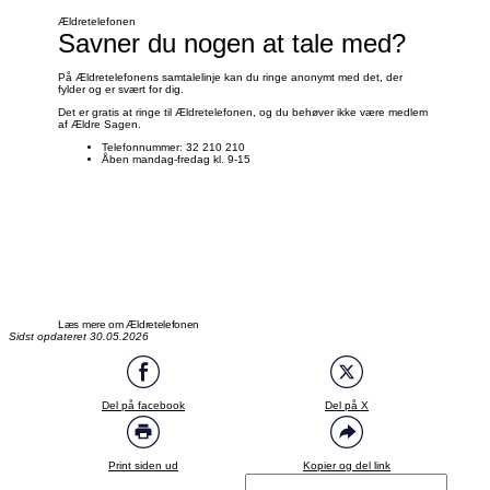
Ældretelefonen
Savner du nogen at tale med?
På Ældretelefonens samtalelinje kan du ringe anonymt med det, der
fylder og er svært for dig.
Det er gratis at ringe til Ældretelefonen, og du behøver ikke være medlem
af Ældre Sagen.
Telefonnummer: 32 210 210
Åben mandag-fredag kl. 9-15
Læs mere om Ældretelefonen
Sidst opdateret 30.05.2026
Del på facebook
Del på X
Print siden ud
Kopier og del link