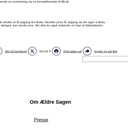
sende en anmodning via en kontaktformular til Mit.dk.
u ønsker at få adgang til e-Boks. Herefter vil du få adgang via din egen e-Boks.
ke længere kan sende post. Her skal du også indsende en kopi af dødsattesten.
Del på facebook
Del på X
Print siden ud
Kopier og del link
Om Ældre Sagen
Presse