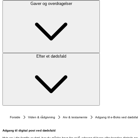
Gaver og overdragelser
Efter et dødsfald
Forside
Viden & rådgivning
Arv & testamente
Adgang til e-Boks ved dødsfa
Adgang til digital post ved dødsfald
Hvis en i din familie er død, har du måske brug for at få adgang til hans eller hendes digitale p