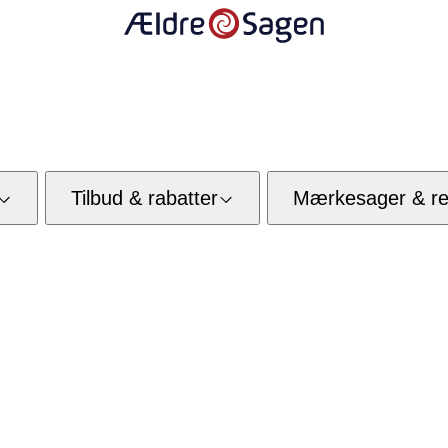
Tilbud & rabatter
Mærkesager & res