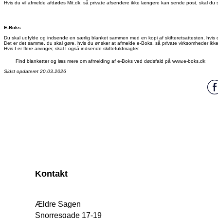
Hvis du vil afmelde afdødes Mit.dk, så private afsendere ikke længere kan sende post, skal du 
E-Boks
Du skal udfylde og indsende en særlig blanket sammen med en kopi af skifteretsattesten, hvis d
Det er det samme, du skal gøre, hvis du ønsker at afmelde e-Boks, så private virksomheder ik
Hvis I er flere arvinger, skal I også indsende skiftefuldmagter.
Find blanketter og læs mere om afmelding af e-Boks ved dødsfald på www.e-boks.dk
Sidst opdateret 20.03.2026
Kontakt
Ældre Sagen
Snorresgade 17-19