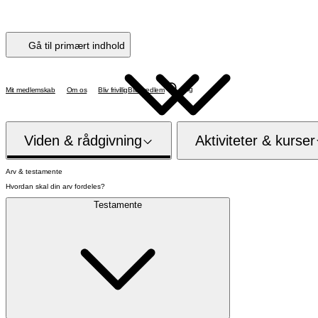
Gå til primært indhold
Søg
Mit medlemskab
Om os
Bliv frivillig
Bliv medlem
Viden & rådgivning
Aktiviteter & kurser
Arv & testamente
Hvordan skal din arv fordeles?
Testamente