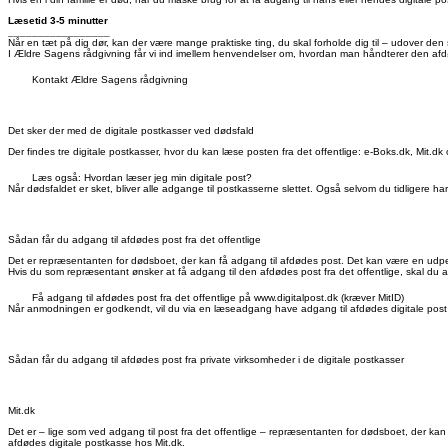
Læsetid 3-5 minutter
_________________
Når en tæt på dig dør, kan der være mange praktiske ting, du skal forholde dig til – udover den
I Ældre Sagens rådgivning får vi ind imellem henvendelser om, hvordan man håndterer den afdød
Kontakt Ældre Sagens rådgivning
Det sker der med de digitale postkasser ved dødsfald
Der findes tre digitale postkasser, hvor du kan læse posten fra det offentlige: e-Boks.dk, Mit.dk
Læs også: Hvordan læser jeg min digitale post?
Når dødsfaldet er sket, bliver alle adgange til postkasserne slettet. Også selvom du tidligere h
Sådan får du adgang til afdødes post fra det offentlige
Det er repræsentanten for dødsboet, der kan få adgang til afdødes post. Det kan være en udpeget b
Hvis du som repræsentant ønsker at få adgang til den afdødes post fra det offentlige, skal 
Få adgang til afdødes post fra det offentlige på www.digitalpost.dk (kræver MitID)
Når anmodningen er godkendt, vil du via en læseadgang have adgang til afdødes digitale post fr
Sådan får du adgang til afdødes post fra private virksomheder i de digitale postkasser
Mit.dk
Det er – lige som ved adgang til post fra det offentlige – repræsentanten for dødsboet, der kan
afdødes digitale postkasse hos Mit.dk.