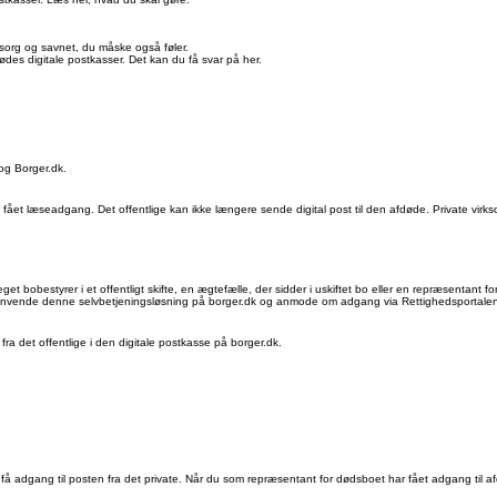
 sorg og savnet, du måske også føler.
es digitale postkasser. Det kan du få svar på her.
 og Borger.dk.
ar fået læseadgang. Det offentlige kan ikke længere sende digital post til den afdøde. Private virk
obestyrer i et offentligt skifte, en ægtefælle, der sidder i uskiftet bo eller en repræsentant for 
du anvende denne selvbetjeningsløsning på borger.dk og anmode om adgang via Rettighedsportale
a det offentlige i den digitale postkasse på borger.dk.
 få adgang til posten fra det private. Når du som repræsentant for dødsboet har fået adgang til af