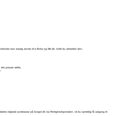
somheder kan stadig sende til e-Boks og Mit.dk, indtil du afmelder den.
det private skifte.
n.
dødes digitale postkasse på borger.dk via Rettighedsportalen, vil du samtidig få adgang til