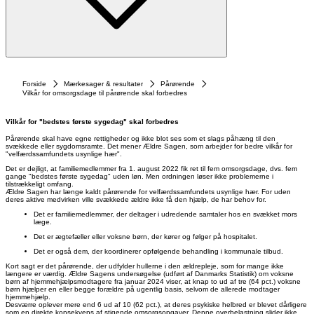
Forside
Mærkesager & resultater
Pårørende
Vilkår for omsorgsdage til pårørende skal forbedres
Vilkår for "bedstes første sygedag" skal forbedres
Pårørende skal have egne rettigheder og ikke blot ses som et slags påhæng til den
svækkede eller sygdomsramte. Det mener Ældre Sagen, som arbejder for bedre vilkår for
"velfærdssamfundets usynlige hær".
Det er dejligt, at familiemedlemmer fra 1. august 2022 fik ret til fem omsorgsdage, dvs. fem
gange "bedstes første sygedag" uden løn. Men ordningen løser ikke problemerne i
tilstrækkeligt omfang.
Ældre Sagen har længe kaldt pårørende for velfærdssamfundets usynlige hær. For uden
deres aktive medvirken ville svækkede ældre ikke få den hjælp, de har behov for.
Det er familiemedlemmer, der deltager i udredende samtaler hos en svækket mors
læge.
Det er ægtefæller eller voksne børn, der kører og følger på hospitalet.
Det er også dem, der koordinerer opfølgende behandling i kommunale tilbud.
Kort sagt er det pårørende, der udfylder hullerne i den ældrepleje, som for mange ikke
længere er værdig. Ældre Sagens undersøgelse (udført af Danmarks Statistik) om voksne
børn af hjemmehjælpsmodtagere fra januar 2024 viser, at knap to ud af tre (64 pct.) voksne
børn hjælper en eller begge forældre på ugentlig basis, selvom de allerede modtager
hjemmehjælp.
Desværre oplever mere end 6 ud af 10 (62 pct.), at deres psykiske helbred er blevet dårligere
som en direkte konsekvens af stigende omsorgsopgaver. Denne overbelastning slider ikke