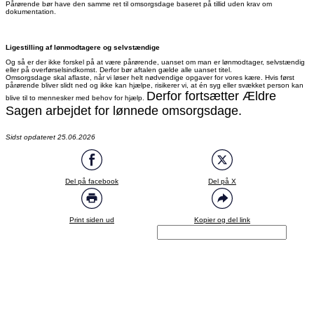
Pårørende bør have den samme ret til omsorgsdage baseret på tillid uden krav om
dokumentation.
Ligestilling af lønmodtagere og selvstændige
Og så er der ikke forskel på at være pårørende, uanset om man er lønmodtager, selvstændig
eller på overførselsindkomst. Derfor bør aftalen gælde alle uanset titel.
Omsorgsdage skal aflaste, når vi løser helt nødvendige opgaver for vores kære. Hvis først
pårørende bliver slidt ned og ikke kan hjælpe, risikerer vi, at én syg eller svækket person kan
Derfor fortsætter Ældre
blive til to mennesker med behov for hjælp.
Sagen arbejdet for lønnede omsorgsdage.
Sidst opdateret 25.06.2026
Del på facebook
Del på X
Print siden ud
Kopier og del link