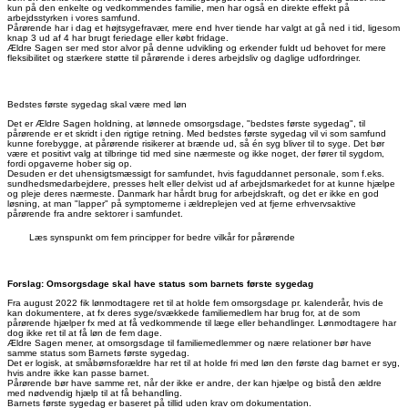
kun på den enkelte og vedkommendes familie, men har også en direkte effekt på
arbejdsstyrken i vores samfund.
Pårørende har i dag et højtsygefravær, mere end hver tiende har valgt at gå ned i tid, ligesom
knap 3 ud af 4 har brugt feriedage eller købt fridage.
Ældre Sagen ser med stor alvor på denne udvikling og erkender fuldt ud behovet for mere
fleksibilitet og stærkere støtte til pårørende i deres arbejdsliv og daglige udfordringer.
Bedstes første sygedag skal være med løn
Det er Ældre Sagen holdning, at lønnede omsorgsdage, "bedstes første sygedag", til
pårørende er et skridt i den rigtige retning. Med bedstes første sygedag vil vi som samfund
kunne forebygge, at pårørende risikerer at brænde ud, så én syg bliver til to syge. Det bør
være et positivt valg at tilbringe tid med sine nærmeste og ikke noget, der fører til sygdom,
fordi opgaverne hober sig op.
Desuden er det uhensigtsmæssigt for samfundet, hvis faguddannet personale, som f.eks.
sundhedsmedarbejdere, presses helt eller delvist ud af arbejdsmarkedet for at kunne hjælpe
og pleje deres nærmeste. Danmark har hårdt brug for arbejdskraft, og det er ikke en god
løsning, at man "lapper" på symptomerne i ældreplejen ved at fjerne erhvervsaktive
pårørende fra andre sektorer i samfundet.
Læs synspunkt om fem principper for bedre vilkår for pårørende
Forslag: Omsorgsdage skal have status som barnets første sygedag
Fra august 2022 fik lønmodtagere ret til at holde fem omsorgsdage pr. kalenderår, hvis de
kan dokumentere, at fx deres syge/svækkede familiemedlem har brug for, at de som
pårørende hjælper fx med at få vedkommende til læge eller behandlinger. Lønmodtagere har
dog ikke ret til at få løn de fem dage.
Ældre Sagen mener, at omsorgsdage til familiemedlemmer og nære relationer bør have
samme status som Barnets første sygedag.
Det er logisk, at småbørnsforældre har ret til at holde fri med løn den første dag barnet er syg,
hvis andre ikke kan passe barnet.
Pårørende bør have samme ret, når der ikke er andre, der kan hjælpe og bistå den ældre
med nødvendig hjælp til at få behandling.
Barnets første sygedag er baseret på tillid uden krav om dokumentation.