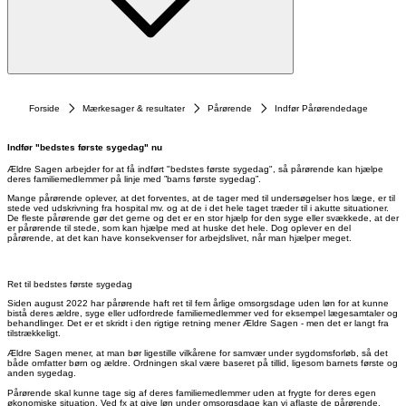
Forside
Mærkesager & resultater
Pårørende
Indfør Pårørendedage
Indfør "bedstes første sygedag" nu
Ældre Sagen arbejder for at få indført "bedstes første sygedag", så pårørende kan hjælpe
deres familiemedlemmer på linje med ”barns første sygedag”.
Mange pårørende oplever, at det forventes, at de tager med til undersøgelser hos læge, er til
stede ved udskrivning fra hospital mv. og at de i det hele taget træder til i akutte situationer.
De fleste pårørende gør det gerne og det er en stor hjælp for den syge eller svækkede, at der
er pårørende til stede, som kan hjælpe med at huske det hele. Dog oplever en del
pårørende, at det kan have konsekvenser for arbejdslivet, når man hjælper meget.
Ret til bedstes første sygedag
Siden august 2022 har pårørende haft ret til fem årlige omsorgsdage uden løn for at kunne
bistå deres ældre, syge eller udfordrede familiemedlemmer ved for eksempel lægesamtaler og
behandlinger. Det er et skridt i den rigtige retning mener Ældre Sagen - men det er langt fra
tilstrækkeligt.
Ældre Sagen mener, at man bør ligestille vilkårene for samvær under sygdomsforløb, så det
både omfatter børn og ældre. Ordningen skal være baseret på tillid, ligesom barnets første og
anden sygedag.
Pårørende skal kunne tage sig af deres familiemedlemmer uden at frygte for deres egen
økonomiske situation. Ved fx at give løn under omsorgsdage kan vi aflaste de pårørende,