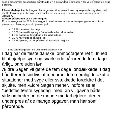
sikre deres trivsel og samtidig opretholde en høj standard i omsorgen for vores ældre og syge
borgere.
Pårørendedage kan fx bruges til at tage med til konsultationer og lægeundersøgelser, ved
akutte forværringer eller nye, akut opståede lidelser og ved møder med myndigheder, fx
visitation.
At være pårørende er en stor opgave
En undersøgelse fra 2024 kortlægger konsekvenserne ved omsorgsopgaver for voksne
pårørende til modtagere af hjemmehjælp:
22 % har mistet indtægt
18 % har meldt sig syge fra arbejde eller uddannelse
69 % har brugt feriedage eller købt fridage
11 % har valgt at gå ned i tid
57 % oplever, at det påvirker deres beskæftigelse
Læs undersøgelsen fra Danmarks Statistik her
I dag har de fleste danske lønmodtagere ret til frihed
til at hjælpe syge og svækkede pårørende fem dage
årligt, bare uden løn.
Ældre Sagen vil gøre de fem dage løndækkede. I dag
håndterer tusindvis af medarbejdere nemlig de akutte
situationer med syge eller svækkede forældre i det
skjulte, men
Ældre Sagen mener, indførelse af
"bedstes første sygedag" med løn vil gavne både
virksomheder og de mange medarbejdere, der er
under pres af de mange opgaver, man har som
pårørende.