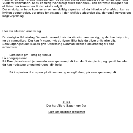
Vurderer kommunen, at du er særligt vanskeligt stillet økonomisk, kan der være mulighed for
et tilskud fra kommunen til den ekstra udgift.
Det er vigtigt at bede kommunen om en skriftlig afgørelse, så du i tilfælde af et afslag, kan se
hvilken begrundelse, der gives for afslaget. I den skriftlige afgørelse skal der også oplyses om
klagevejledning.
Hvis din situation ændrer sig
Du skal give Udbetaling Danmark besked, hvis din situation ændrer sig, og det har betydning
for dit varmetillæg. Det kan fx være, hvis du flytter. Eller hvis du bliver enlig eller gift.
Som udgangspunkt skal du give Udbetaling Danmark besked om ændringer i dine
indkomster.
Læs mere om Tillæg og tilskud
Få energispareråd
På Energistyrelsens hjemmeside www.sparenergi.dk kan du få rådgivning og tips til, hvordan
du kan nedsætte energiforbruget i din bolig.
Få inspiration til at spare på dit varme- og energiforbrug på www.sparenergi.dk
Politik
Det har Ældre Sagen opnået
Læs om politiske resultater