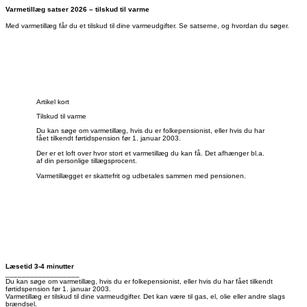
Varmetillæg satser 2026 – tilskud til varme
Med varmetillæg får du et tilskud til dine varmeudgifter. Se satserne, og hvordan du søger.
Artikel kort
Tilskud til varme
Du kan søge om varmetillæg, hvis du er folkepensionist, eller hvis du har
fået tilkendt førtidspension før 1. januar 2003.
Der er et loft over hvor stort et varmetillæg du kan få. Det afhænger bl.a.
af din personlige tillægsprocent.
Varmetillægget er skattefrit og udbetales sammen med pensionen.
Læsetid 3-4 minutter
__________________
Du kan søge om varmetillæg, hvis du er folkepensionist, eller hvis du har fået tilkendt
førtidspension før 1. januar 2003.
Varmetillæg er tilskud til dine varmeudgifter. Det kan være til gas, el, olie eller andre slags
brændsel.