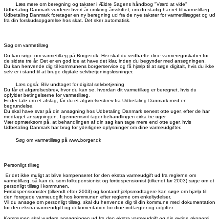
Læs mere om beregning og takster i Ældre Sagens håndbog "Værd at vide"
Udbetaling Danmark vurderer hvert år omkring årsskiftet, om du stadig har ret til varmetillæg.
Udbetaling Danmark foretager en ny beregning ud fra de nye takster for varmetillægget og ud
fra din forskudsopgørelse hos skat. Det sker automatisk.
Søg om varmetillæg
Du kan søge om varmetillæg på Borger.dk. Her skal du vedhæfte dine varmeregnskaber for
de sidste tre år. Det er en god ide at have det klar, inden du begynder med ansøgningen.
Du kan henvende dig til kommunens borgerservice og få hjælp til at søge digitalt, hvis du ikke
selv er i stand til at bruge digitale selvbetjeningsløsninger.
Læs også: Bliv undtaget for digital selvbetjening
Du får et afgørelsesbrev, hvor du kan se, hvordan dit varmetillæg er beregnet, hvis du
opfylder betingelserne for varmetillæg.
Er der tale om et afslag, får du et afgørelsesbrev fra Udbetaling Danmark med en
begrundelse.
Du skal have svar på din ansøgning hos Udbetaling Danmark senest otte uger, efter de har
modtaget ansøgningen. I gennemsnit tager behandlingen cirka tre uger.
Vær opmærksom på, at behandlingen af din sag kan tage mere end otte uger, hvis
Udbetaling Danmark har brug for yderligere oplysninger om dine varmeudgifter.
Søg om varmetillæg på www.borger.dk
Personligt tillæg
Er det ikke muligt at blive kompenseret for den ekstra varmeudgift ud fra reglerne om
varmetillæg, så kan du som folkepensionist og førtidspensionist (tilkendt før 2003) søge om et
personligt tillæg i kommunen.
Førtidspensionister (tilkendt efter 2003) og kontanthjælpsmodtagere kan søge om hjælp til
den forøgede varmeudgift hos kommunen efter reglerne om enkeltydelser.
Vil du ansøge om personligt tillæg, skal du henvende dig til din kommune med dokumentation
for den ekstra varmeudgift og dokumentation for dine indtægter og udgifter.
Kommunen skal vurdere ansøgningen ud fra den ekstra varmeudgift og din øvrige økonomi.