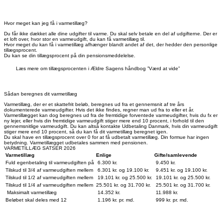
Hvor meget kan jeg få i varmetillæg?
Du får ikke dækket alle dine udgifter til varme. Du skal selv betale en del af udgifterne. Der er
et loft over, hvor stor en varmeudgift, du kan få varmetillæg til.
Hvor meget du kan få i varmetillæg afhænger blandt andet af det, der hedder den personlige
tillægsprocent.
Du kan se din tillægsprocent på din pensionsmeddelelse.
Læs mere om tillægsprocenten i Ældre Sagens håndbog ”Værd at vide”
Sådan beregnes dit varmetillæg
Varmetillæg, der er et skattefrit beløb, beregnes ud fra et gennemsnit af tre års
dokumenterede varmeudgifter. Hvis det ikke findes, regner man ud fra to eller et år.
Varmetillægget kan dog beregnes ud fra de fremtidige forventede varmeudgifter, hvis du fx er
ny lejer, eller hvis din fremtidige varmeudgift stiger mere end 10 procent, i forhold til den
gennemsnitlige varmeudgift. Du kan altså kontakte Udbetaling Danmark, hvis din varmeudgift
stiger mere end 10 procent, så du kan få dit varmetillæg beregnet igen.
Du skal have en tillægsprocent over 0 for at få udbetalt varmetillæg. Din formue har ingen
betydning. Varmetillægget udbetales sammen med pensionen.
VARMETILLÆG SATSER 2026
Varmetillæg
Enlige
Gifte/samlevende
Fuld egenbetaling til varmeudgiften på
6.300 kr.
9.450 kr.
Tilskud til 3/4 af varmeudgiften mellem
6.301 kr. og 19.100 kr.
9.451 kr. og 19.100 kr.
Tilskud til 1/2 af varmeudgiften mellem
19.101 kr. og 25.500 kr.
19.101 kr. og 25.500 kr.
Tilskud til 1/4 af varmeudgiften mellem
25.501 kr. og 31.700 kr.
25.501 kr. og 31.700 kr.
Maksimalt varmetillæg
14.352 kr.
11.988 kr.
Beløbet skal deles med 12
1.196 kr. pr. md.
999 kr. pr. md.