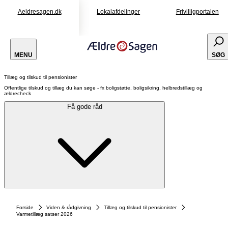
Aeldresagen.dk
Lokalafdelinger
Frivilligportalen
MENU
SØG
Tillæg og tilskud til pensionister
Offentlige tilskud og tillæg du kan søge - fx boligstøtte, boligsikring, helbredstillæg og
ældrecheck
Få gode råd
Forside
Viden & rådgivning
Tillæg og tilskud til pensionister
Varmetillæg satser 2026