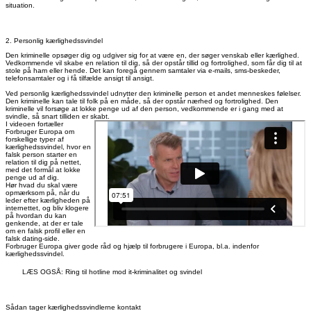
situation.
2. Personlig kærlighedssvindel
Den kriminelle opsøger dig og udgiver sig for at være en, der søger venskab eller kærlighed.
Vedkommende vil skabe en relation til dig, så der opstår tillid og fortrolighed, som får dig til at
stole på ham eller hende. Det kan foregå gennem samtaler via e-mails, sms-beskeder,
telefonsamtaler og i få tilfælde ansigt til ansigt.
Ved personlig kærlighedssvindel udnytter den kriminelle person et andet menneskes følelser.
Den kriminelle kan tale til folk på en måde, så der opstår nærhed og fortrolighed. Den
kriminelle vil forsøge at lokke penge ud af den person, vedkommende er i gang med at
svindle, så snart tilliden er skabt.
I videoen fortæller
Forbruger Europa om
forskellige typer af
kærlighedssvindel, hvor en
falsk person starter en
relation til dig på nettet,
med det formål at lokke
penge ud af dig.
Hør hvad du skal være
opmærksom på, når du
leder efter kærligheden på
internettet, og bliv klogere
på hvordan du kan
genkende, at der er tale
om en falsk profil eller en
falsk dating-side.
Forbruger Europa giver gode råd og hjælp til forbrugere i Europa, bl.a. indenfor
kærlighedssvindel.
LÆS OGSÅ: Ring til hotline mod it-kriminalitet og svindel
Sådan tager kærlighedssvindlerne kontakt