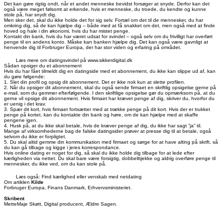
Det kan gøre rigtig ondt, når et andet menneske bevidst forsøger at snyde. Derfor kan det
også være meget følsomt at erkende, hvis et menneske, du troede, du kendte og kunne
stole på, har snydt dig.
Men sker det, skal du ikke holde det for sig selv. Fortæl om det til de mennesker, du har
omkring dig, så de kan hjælpe dig – både med at få snakket om det, men også med at finde
hoved og hale i din økonomi, hvis du har mistet penge.
Kontakt din bank, hvis du har været udsat for svindel – også selv om du frivilligt har overført
penge til en andens konto. Måske kan banken hjælpe dig. Det kan også være gavnligt at
henvende dig til Forbruger Europa, der har stor viden og erfaring på området.
Læs mere om datingsvindel på www.sikkerdigital.dk
Sådan opsiger du et abonnement
Hvis du har fået tilmeldt dig en datingside med et abonnement, du ikke kan slippe ud af, kan
du gøre følgende:
1. Slet din profil og opsig dit abonnement. Det er ikke nok kun at slette profilen.
2. Når du opsiger dit abonnement, skal du også sende firmaet en skriftlig opsigelse gerne på
e-mail, som du gemmer efterfølgende. I den skriftlige opsigelse gør du opmærksom på, at du
gerne vil opsige dit abonnement. Hvis firmaet har krævet penge af dig, skriver du, hvorfor du
er uenig i det krav.
3. Spær dit kort, hvis firmaet fortsætter med at trække penge på dit kort. Hvis der er trukket
penge på kortet, kan du kontakte din bank og høre, om de kan hjælpe med at skaffe
pengene igen.
4. Husk på, at du ikke skal betale, hvis de kræver penge af dig, du ikke har sagt ”ja” til.
Mange af virksomhederne bag de falske datingsider prøver at presse dig til at betale, også
selvom du ikke er forpligtet.
5. Du skal altid gemme din kommunikation med firmaet og sørge for at have alting på skrift, så
du kan gå tilbage og kigge i jeres korrespondance.
Hvis online dating er noget for dig, så skal du ikke holde dig tilbage for at lede efter
kærligheden via nettet. Du skal bare være forsigtig, dobbelttjekke og aldrig overføre penge til
mennesker, du ikke ved, om du kan stole på.
Læs også: Find kærlighed eller venskab med netdating
Om artiklen
Kilde
Forbruger Europa, Finans Danmark, Erhvervsministeriet.
Skribent
MetteMaje Skøtt, Digital producent, Ældre Sagen.