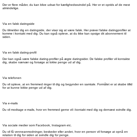
Der er flere måder, du kan blive udsat for kærlighedssvindel på. Her er et oprids af de mest
almindelige.
Via en falsk datingside
Du tilmelder dig en datingside, der viser sig at være falsk. Her prøver falske datingprofiler at
komme i kontakt med dig. Du kan også opleve, at du ikke kan opsige dit abonnement til
siden.
Via en falsk dating-profil
Der kan også være falske dating-profiler på ægte datingsider. De falske profiler vil kontakte
dig, skabe nærvær og forsøge at lokke penge ud af dig.
Via telefonen
Du vil opleve, at en fremmed ringer til dig og begynder en samtale. Formålet er at skabe tillid
for at kunne lokke penge ud af dig.
Via e-mails
Du vil modtage e-mails, hvor en fremmed gerne vil i kontakt med dig og dernæst svindle dig.
Via sociale medier som Facebook, Instagram etc.
Du vil få venneanmodninger, beskeder eller andet, hvor en person vil forsøge at opnå en
relation til dig for siden at svindle dig for penge.