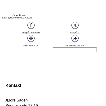
Se webinaret
Sidst opdateret 04.08.2026
Del på facebook
Del på X
Print siden ud
Kopier og del link
Kontakt
Ældre Sagen
Snorresgade 17-19