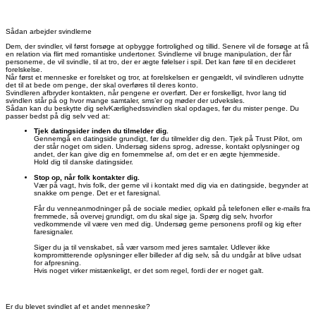
Sådan arbejder svindlerne
Dem, der svindler, vil først forsøge at opbygge fortrolighed og tillid. Senere vil de forsøge at få
en relation via flirt med romantiske undertoner. Svindlerne vil bruge manipulation, der får
personerne, de vil svindle, til at tro, der er ægte følelser i spil. Det kan føre til en decideret
forelskelse.
Når først et menneske er forelsket og tror, at forelskelsen er gengældt, vil svindleren udnytte
det til at bede om penge, der skal overføres til deres konto.
Svindleren afbryder kontakten, når pengene er overført. Der er forskelligt, hvor lang tid
svindlen står på og hvor mange samtaler, sms’er og møder der udveksles.
Sådan kan du beskytte dig selv
Kærlighedssvindlen skal opdages, før du mister penge. Du
passer bedst på dig selv ved at:
Tjek datingsider inden du tilmelder dig.
Gennemgå en datingside grundigt, før du tilmelder dig den. Tjek på Trust Pilot, om
der står noget om siden. Undersøg sidens sprog, adresse, kontakt oplysninger og
andet, der kan give dig en fornemmelse af, om det er en ægte hjemmeside.
Hold dig til danske datingsider.
Stop op, når folk kontakter dig.
Vær på vagt, hvis folk, der gerne vil i kontakt med dig via en datingside, begynder at
snakke om penge. Det er et faresignal.
Får du venneanmodninger på de sociale medier, opkald på telefonen eller e-mails fra
fremmede, så overvej grundigt, om du skal sige ja. Spørg dig selv, hvorfor
vedkommende vil være ven med dig. Undersøg gerne personens profil og kig efter
faresignaler.
Siger du ja til venskabet, så vær varsom med jeres samtaler. Udlever ikke
kompromitterende oplysninger eller billeder af dig selv, så du undgår at blive udsat
for afpresning.
Hvis noget virker mistænkeligt, er det som regel, fordi der er noget galt.
Er du blevet svindlet af et andet menneske?