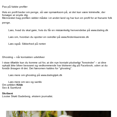
Pas på falske profiler
Hvis en profil beder om penge, så vær opmærksom på, at det kan være kriminelle, der
forsøger at snyde dig.
Mennesket bag profilen sidder måske i et andet land og har kun en profil for at franarre folk
penge.
Læs, hvad du skal gøre, hvis du får en mistænkelig henvendelse på www.dating.dk
Læs om, hvordan du spotter en svindler på www.findenkaereste.dk
Læs også: Sikkerhed på nettet
Ghosting – når kontakten udebliver
I visse tilfælde kan du komme ud for, at din nye kontakt pludseligt ”forsvinder” – at dine
opkald ikke bliver besvaret og vedkommende har blokeret dig på Facebook, uden at du
forstår årsagen til det. Det fænomen kaldes for "ghosting".
Læs mere om ghosting på www.datingtjek.dk
Læs mere om sex og samliv
Om artiklen
Kilde
Sex & Samfund
Skribent
Louise Skøtt Gadeberg, ekstern journalist.