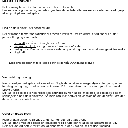
Læsetid 4-5 minutter
_________________
Det er aldrig for sent at få nye venner eller en kæreste.
Her kan du få gode råd og anbefalinger, hvis du vil lede efter en kæreste eller ven ved hjælp
af en profil på en datingside.
Find en datingside, der passer til dig
Der er mange former for datingsider at vælge imellem. Det er vigtigt, at du finder en, der
passer til dig og dine ønsker:
senior.dk
er målrettet singler over 50 år
modentmatch.dk
for dig, der er i "den modne" alder
dating.dk
er Danmarks største netdating-portal, og den har også mange aktive ældre
single.dk
Læs anmeldelser af forskellige datingsider på www.datingpilot.dk
Vær kritisk og grundig
Når du vælger datingside, så vær kritisk. Nogle datingsider er meget dyre at bruge og tager
betaling hver gang, du vil sende en besked. På andre sider har der været problemer med
falske profiler.
Du kan finde lister over de forskellige datingsider. Men nogle af listerne er desværre ejet af
selskaberne bag datingsiderne. Så man kan ikke nødvendigvis stole på alt, der står. Læs det,
der står, med en kritisk sans.
Opret en gratis profil
Flere af datingsiderne tilbyder, at du kan oprette en gratis profil.
Du kan starte med at oprette en gratis profil og bruge den til at tjekke hjemmesiden ud.
Derefter kan du betale for et fast abonnement, hvis du synes, at det giver mening.