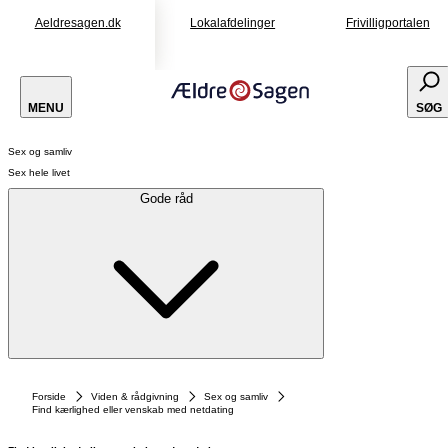
Aeldresagen.dk
Lokalafdelinger
Frivilligportalen
MENU
SØG
Sex og samliv
Sex hele livet
Gode råd
Forside
Viden & rådgivning
Sex og samliv
Find kærlighed eller venskab med netdating