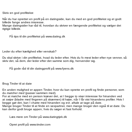
Skriv en god profiltekst
Når du har oprettet en profil på en datingside, kan du med en god profiltekst og et godt
billede fange andres interesse.
Mange datingsider har råd til, hvordan du skriver en fængende profiltekst og vælger det
rigtige billede.
Få tips til din profiltekst på www.dating.dk
Leder du efter kærlighed eller venskab?
Du skal skrive i din profiltekst, hvad du leder efter. Hvis du fx mest leder efter nye venner, så
skriv det, så dem, der leder efter det samme som dig, henvender sig.
Få gode råd til din datingprofil på www.fyens.dk
Brug Tinder til at date
En anden mulighed er appen Tinder, hvor du kan oprette en profil og finde personer, som
du
matcher med
(passer sammen med).
For at matche med en person kræver det, at I begge to viser interesse for hinanden ved
at
swipe
(bladre med fingeren på skærmen) til højre, når I får vist hinandens profiler. Hvis I
begge gør det, kan I chatte med hinanden og evt. aftale at tage på date.
Mange bruger Tinder til at finde en sexpartner, men mange bruger den også til at date. Du
kan derfor godt bruge appen, hvis du søger et fast forhold.
Læs mere om Tinder på www.datingtjek.dk
Opret profil på www.tinder.com