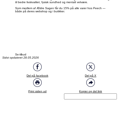
til bedre livskvalitet, fysisk sundhed og mentalt velvære.
Som medlem af Ældre Sagen får du 15% på alle varer hos Peech —
både på deres webshop og i butikker.
Se tilbud
Sidst opdateret 28.05.2026
Del på facebook
Del på X
Print siden ud
Kopier og del link