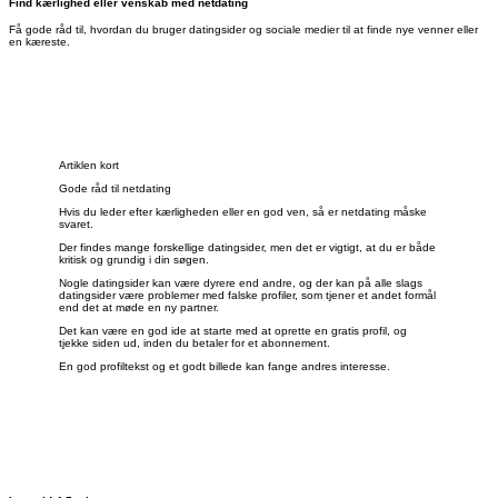
Find kærlighed eller venskab med netdating
Få gode råd til, hvordan du bruger datingsider og sociale medier til at finde nye venner eller
en kæreste.
Artiklen kort
Gode råd til netdating
Hvis du leder efter kærligheden eller en god ven, så er netdating måske
svaret.
Der findes mange forskellige datingsider, men det er vigtigt, at du er både
kritisk og grundig i din søgen.
Nogle datingsider kan være dyrere end andre, og der kan på alle slags
datingsider være problemer med falske profiler, som tjener et andet formål
end det at møde en ny partner.
Det kan være en god ide at starte med at oprette en gratis profil, og
tjekke siden ud, inden du betaler for et abonnement.
En god profiltekst og et godt billede kan fange andres interesse.