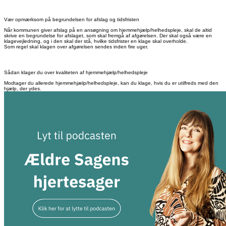
Vær opmærksom på begrundelsen for afslag og tidsfristen
Når kommunen giver afslag på en ansøgning om hjemmehjælp/helhedspleje, skal de altid
skrive en begrundelse for afslaget, som skal fremgå af afgørelsen. Der skal også være en
klagevejledning, og i den skal der stå, hvilke tidsfrister en klage skal overholde.
Som regel skal klagen over afgørelsen sendes inden fire uger.
Sådan klager du over kvaliteten af hjemmehjælp/helhedspleje
Modtager du allerede hjemmehjælp/helhedspleje, kan du klage, hvis du er utilfreds med den
hjælp, der ydes.