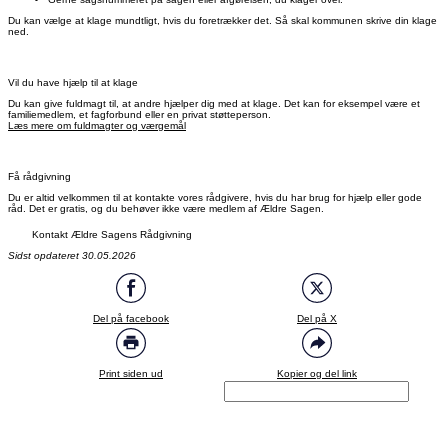
Du kan vælge at klage mundtligt, hvis du foretrækker det. Så skal kommunen skrive din klage
ned.
Vil du have hjælp til at klage
Du kan give fuldmagt til, at andre hjælper dig med at klage. Det kan for eksempel være et
familiemedlem, et fagforbund eller en privat støtteperson.
Læs mere om fuldmagter og værgemål
Få rådgivning
Du er altid velkommen til at kontakte vores rådgivere, hvis du har brug for hjælp eller gode
råd. Det er gratis, og du behøver ikke være medlem af Ældre Sagen.
Kontakt Ældre Sagens Rådgivning
Sidst opdateret 30.05.2026
Del på facebook
Del på X
Print siden ud
Kopier og del link