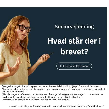
Det gælder også, hvis du synes, at der er blevet tildelt for lidt hjælp i forhold til behovet.
Når du sender en klage, ser kommunen på ansøgningen igen og vurderer, om de har truffet
den rigtige afgørelse.
Når din klage er afleveret, har kommunen fire uger til at genvurdere sagen. Hvis kommunen
holder fast i sin afgørelse, skal de sende klagen videre til Ankestyrelsen.
Derefter vil Ankestyrelsen vurdere, om du har ret i din klage.
Læs mere om klagevejledning i sociale sager i Ældre Sagens håndbog "Værd at vide"