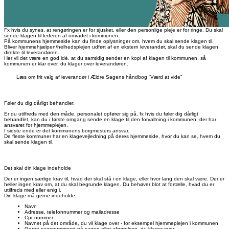
Fx hvis du synes, at rengøringen er for sjusket, eller den personlige pleje er for ringe. Du skal
sende klagen til lederen af området i kommunen.
På kommunens hjemmeside kan du finde oplysninger om, hvem du skal sende klagen til.
Bliver hjemmehjælpen/helhedsplejen udført af en ekstern leverandør, skal du sende klagen
direkte til leverandøren.
Her vil det være en god idé, at du samtidig sender en kopi af klagen til kommunen, så
kommunen er klar over, du klager over leverandøren.
Læs om frit valg af leverandør i Ældre Sagens håndbog ”Værd at vide”
Føler du dig dårligt behandlet
Er du utilfreds med den måde, personalet opfører sig på, fx hvis du føler dig dårligt
behandlet, kan du i første omgang sende en klage til den forvaltning i kommunen, der har
ansvaret for hjemmeplejen.
I sidste ende er det kommunens borgmesters ansvar.
De fleste kommuner har en klagevejledning på deres hjemmeside, hvor du kan se, hvem du
skal sende klagen til.
Det skal din klage indeholde
Der er ingen særlige krav til, hvad der skal stå i en klage, eller hvor lang den skal være. Der er
heller ingen krav om, at du skal begrunde klagen. Du behøver blot at fortælle, hvad du er
utilfreds med eller enig i.
Din klage må gerne indeholde:
Navn
Adresse, telefonnummer og mailadresse
Cpr-nummer
Navnet på det område, du vil klage over - for eksempel hjemmeplejen i kommunen
Gerne sagsnummeret på sagen eller afgørelsen, du klager over.