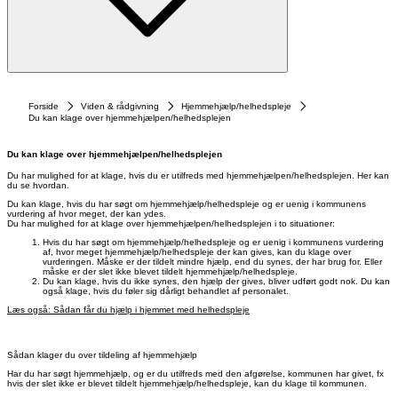
Forside
Viden & rådgivning
Hjemmehjælp/helhedspleje
Du kan klage over hjemmehjælpen/helhedsplejen
Du kan klage over hjemmehjælpen/helhedsplejen
Du har mulighed for at klage, hvis du er utilfreds med hjemmehjælpen/helhedsplejen. Her kan
du se hvordan.
Du kan klage, hvis du har søgt om hjemmehjælp/helhedspleje og er uenig i kommunens
vurdering af hvor meget, der kan ydes.
Du har mulighed for at klage over hjemmehjælpen/helhedsplejen i to situationer:
Hvis du har søgt om hjemmehjælp/helhedspleje og er uenig i kommunens vurdering
af, hvor meget hjemmehjælp/helhedspleje der kan gives, kan du klage over
vurderingen. Måske er der tildelt mindre hjælp, end du synes, der har brug for. Eller
måske er der slet ikke blevet tildelt hjemmehjælp/helhedspleje.
Du kan klage, hvis du ikke synes, den hjælp der gives, bliver udført godt nok. Du kan
også klage, hvis du føler sig dårligt behandlet af personalet.
Læs også: Sådan får du hjælp i hjemmet med helhedspleje
Sådan klager du over tildeling af hjemmehjælp
Har du har søgt hjemmehjælp, og er du utilfreds med den afgørelse, kommunen har givet, fx
hvis der slet ikke er blevet tildelt hjemmehjælp/helhedspleje, kan du klage til kommunen.