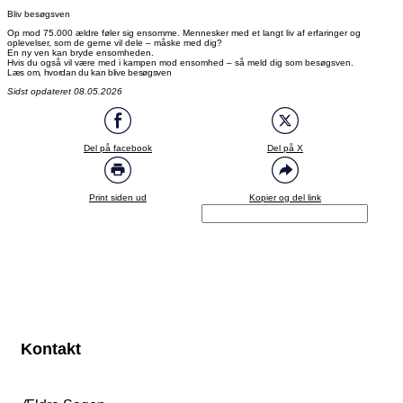
Bliv besøgsven
Op mod 75.000 ældre føler sig ensomme. Mennesker med et langt liv af erfaringer og
oplevelser, som de gerne vil dele – måske med dig?
En ny ven kan bryde ensomheden.
Hvis du også vil være med i kampen mod ensomhed – så meld dig som besøgsven.
Læs om, hvordan du kan blive besøgsven
Sidst opdateret 08.05.2026
Del på facebook
Del på X
Print siden ud
Kopier og del link
Kontakt