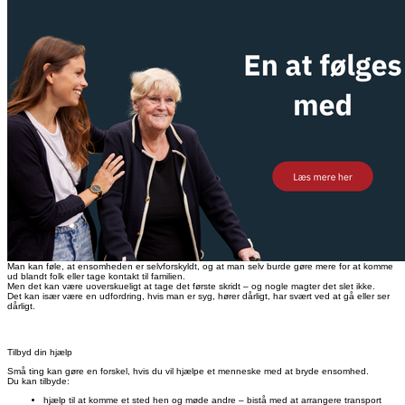
Man kan føle, at ensomheden er selvforskyldt, og at man selv burde gøre mere for at komme
ud blandt folk eller tage kontakt til familien.
Men det kan være uoverskueligt at tage det første skridt – og nogle magter det slet ikke.
Det kan især være en udfordring, hvis man er syg, hører dårligt, har svært ved at gå eller ser
dårligt.
Tilbyd din hjælp
Små ting kan gøre en forskel, hvis du vil hjælpe et menneske med at bryde ensomhed.
Du kan tilbyde:
hjælp til at komme et sted hen og møde andre – bistå med at arrangere transport