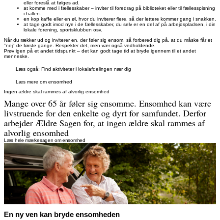
eller foreslå at følges ad.
at komme med i fællesskaber – inviter til foredrag på biblioteket eller til fællesspisning
i hallen.
en kop kaffe eller en øl, hvor du inviterer flere, så der lettere kommer gang i snakken.
at tage godt imod nye i de fællesskaber, du selv er en del af på arbejdspladsen, i din
lokale forening, sportsklubben osv.
Når du rækker ud og inviterer en, der føler sig ensom, så forbered dig på, at du måske får et
"nej" de første gange. Respekter det, men vær også vedholdende.
Prøv igen på et andet tidspunkt – det kan godt tage tid at bryde igennem til et andet
menneske.
Læs også: Find aktiviteter i lokalafdelingen nær dig
Læs mere om ensomhed
Ingen ældre skal rammes af alvorlig ensomhed
Mange over 65 år føler sig ensomme. Ensomhed kan være
livstruende for den enkelte og dyrt for samfundet. Derfor
arbejder Ældre Sagen for, at ingen ældre skal rammes af
alvorlig ensomhed
Læs hele mærkesagen om ensomhed
En ny ven kan bryde ensomheden