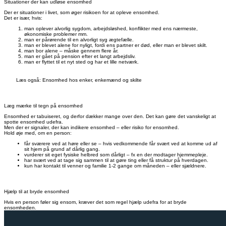
Situationer der kan udløse ensomhed
Der er situationer i livet, som øger risikoen for at opleve ensomhed.
Det er især, hvis:
man oplever alvorlig sygdom, arbejdsløshed, konflikter med ens nærmeste,
økonomiske problemer mm.
man er pårørende til en alvorligt syg ægtefælle.
man er blevet alene for nyligt, fordi ens partner er død, eller man er blevet skilt.
man bor alene – måske gennem flere år.
man er gået på pension efter et langt arbejdsliv.
man er flyttet til et nyt sted og har et lille netværk.
Læs også: Ensomhed hos enker, enkemænd og skilte
Læg mærke til tegn på ensomhed
Ensomhed er tabuiseret, og derfor dækker mange over den. Det kan gøre det vanskeligt at
spotte ensomhed udefra.
Men der er signaler, der kan indikere ensomhed – eller risiko for ensomhed.
Hold øje med, om en person:
får sværere ved at høre eller se – hvis vedkommende får svært ved at komme ud af
sit hjem på grund af dårlig gang.
vurderer sit eget fysiske helbred som dårligt – fx en der modtager hjemmepleje.
har svært ved at tage sig sammen til at gøre ting eller få struktur på hverdagen.
kun har kontakt til venner og familie 1-2 gange om måneden – eller sjældnere.
Hjælp til at bryde ensomhed
Hvis en person føler sig ensom, kræver det som regel hjælp udefra for at bryde
ensomheden.