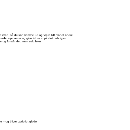
kæmpe imod, så du kan komme ud og være lidt blandt andre.
sprede, opmuntre og give lidt mod på det hele igen.
r og forstår det, man selv føler.
– og bliver oprigtigt glade