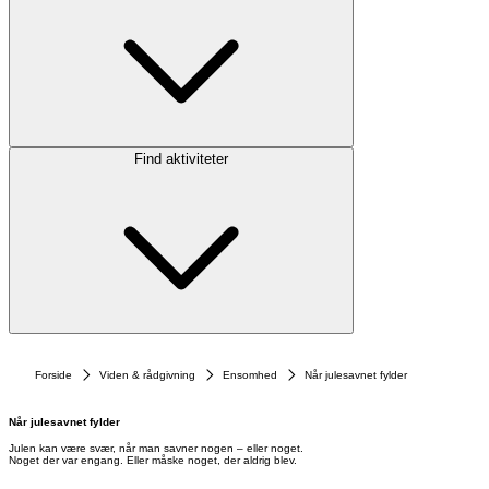
Find aktiviteter
Forside
Viden & rådgivning
Ensomhed
Når julesavnet fylder
Når julesavnet fylder
Julen kan være svær, når man savner nogen – eller noget.
Noget der var engang. Eller måske noget, der aldrig blev.