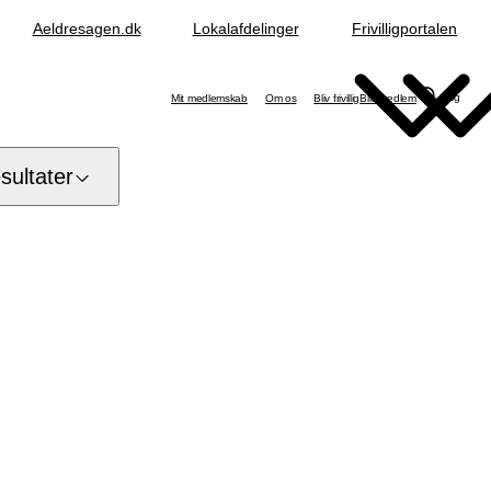
Aeldresagen.dk
Lokalafdelinger
Frivilligportalen
Søg
Mit medlemskab
Om os
Bliv frivillig
Bliv medlem
ultater