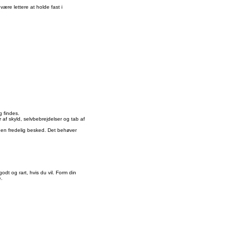
ære lettere at holde fast i
ig findes.
af skyld, selvbebrejdelser og tab af
t, en fredelig besked. Det behøver
dt og rart, hvis du vil. Form din
e.