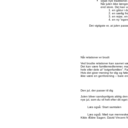
Skab nye traditioner.
Når julen ikke længe
end store. Det kan v
en gåtur i d
en særlig fr
en rejse, en 
en ny “egen 
Det vigtigste er, at julen pass
Når relationer er brudt
Ved brudte relationer kan savnet væ
Det kan være familiemedlemmer, man 
hele eller dele af “svigerfamilien”. F
Hvis det giver mening for dig og føle
ikke være en genforening – bare en l
Den jul, der passer til dig
Julen bliver sandsynligvis aldrig de
nye jul, som du vil helt efter dit e
Læs også: Start samtalen
Læs også: Mød nye menneske
Kilde
Ældre Sagen; David Vincent N