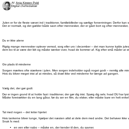
Af
Anja Kirsten Pold
Digital chefredaktør
Julen er for de fleste vævet ind i traditioner, familiebilleder og særlige forventninger. Derfor ka
Det er normalt, og det gælder både savn efter mennesker, der er gået bort og efter mennesker, du,
Du er ikke alene
Rigtig mange mennesker oplever vemod, sorg eller uro i december – det man kunne kalde julesavn 
dem lov til at være der lidt og måske tænker over, hvad de kommer af. Kig efter små måder at 
Giv plads til minderne
Sorgen mærkes ofte stærkere i julen. Men sorgen indeholder også noget godt – nemlig alle min
Hvis du bliver meget trist af at mindes, så dvæl ikke ved minderne for længe ad gangen.
Vælg det, der gør godt
Der er ingen grund til at holde fast i traditioner, der gør dig trist. Spørg dig selv, hvad DU har lyst 
Måske foretrækker du en lang gåtur, før du ser en film, du elsker, eller måske bare en helt en
Tal med nogen – det letter hjertet
Hvis tankerne bliver tunge, hjælper det næsten altid at dele dem med andre. Det behøver ikke v
Snak fx med:
en ven eller nabo – måske en, der kender til den, du savner.