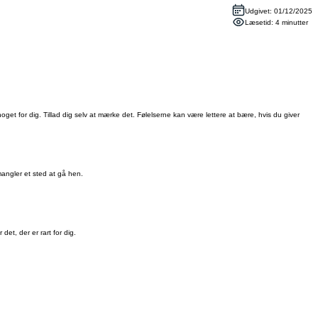
Udgivet: 01/12/2025
Læsetid: 4 minutter
et for dig. Tillad dig selv at mærke det. Følelserne kan være lettere at bære, hvis du giver
angler et sted at gå hen.
r det, der er rart for dig.