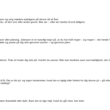
n savn og sorg mærkes tydeligere på denne tid af året.
 af den ene eller andre grund, ikke ser – eller ser mindre til end tidligere.
eller julesorg. Julesavn er et naturligt tegn på, at du har haft noget – og nogen – der betød nog
støtte og passe på dig selv igennem savnet – og igennem julen.
derne. Prøv at huske dig selv på, hvorfor du savner. Man kan beskrive savn som kærlighed, der m
til år. Det er din jul, og ingen bestemmer, hvad der er rigtigt eller forkert for dig denne jul – gå efte
kel middag?
ære dramatisk eller dybt. Bare det at sige højt, hvad du går med, kan lette.