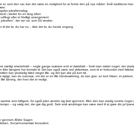
re er, som den var, kan det være en mulighed for at forme den på nye måder. Små traditioner kan v
ære:
agslys juleaftensdag
okost i stedet for en lang aften
udflugt eller et frivilligt arrangement
juleaften”, der ser ud, som DU ønsker.
er til det liv, du har nu – ikke det liv, du havde engang.
re særligt smertefuldt – nogle gange sværere end et dødsfald – fordi man mister noget, der stad
ikke længere har kontakt til. Det kan også være ved skilsmisse, som tit er forbundet med følelser 
amilien kan pludselig føles meget lille, og det kan ske på kort tid.
s rigtigt, kan du overveje, om der er en lille håndsrækning, du kan give: en kort hilsen, et julekor
ille åbning, der hvor det er muligt.
n samme som tidligere, for også julen ændrer sig livet igennem. Men den kan stadig rumme noget go
get tempo – og vælg det, der gør dig godt. Selv små ændringer kan være med til at gøre din jul lyser
r gennem Ældre Sagen
ielsen, Social-humanitær konsulent.