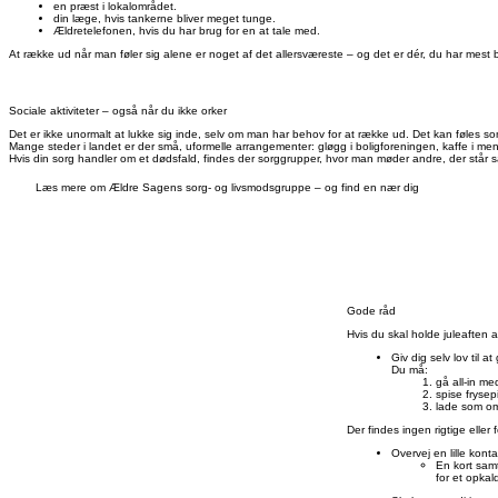
en præst i lokalområdet.
din læge, hvis tankerne bliver meget tunge.
Ældretelefonen, hvis du har brug for en at tale med.
At række ud når man føler sig alene er noget af det allersværeste – og det er dér, du har mest 
Sociale aktiviteter – også når du ikke orker
Det er ikke unormalt at lukke sig inde, selv om man har behov for at række ud. Det kan føles s
Mange steder i landet er der små, uformelle arrangementer: gløgg i boligforeningen, kaffe i men
Hvis din sorg handler om et dødsfald, findes der sorggrupper, hvor man møder andre, der står sa
Læs mere om Ældre Sagens sorg- og livsmodsgruppe – og find en nær dig
Gode råd
Hvis du skal holde juleaften 
Giv dig selv lov til a
Du må:
gå all-in me
spise frysep
lade som om 
Der findes ingen rigtige eller
Overvej en lille kont
En kort sam
for et opkal