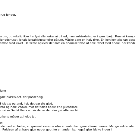
brug for det.
om om, du virkelig ikke har lyst eller orker at gå ud, men selvisolering er ingen hjælp. Prøv at 
ighedshuset, lokale juleaktiviteter eller gåture. Måske bare en halv time. En kort kontakt kan ad
mme sted i livet. De fleste oplever det som en enorm lettelse at dele tabet med andre, der kende
alene
t gøre præcis det, der passer dig.
d juletræ og and, hvis det gør dig glad.
izza og høre Vivaldi, hvis det føles bedre end julesalmer.
det er Sankt Hans – hvis det er det, der gør aftenen let.
 forkerte måder at holde jul.
akt.
tale med en fætter, en gammel veninde eller en nabo kan gøre aftenen rarere. Mange sidder alene 
d. Følelsen af at have gjort noget godt for en anden kan også give lidt lys inden i.