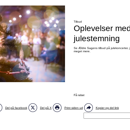
Tilbud
Oplevelser me
julestemning
Se Ældre Sagens tilbud på julekoncerter, 
meget mere.
Få rabat
Del på facebook
Del på X
Print siden ud
Kopier og del link