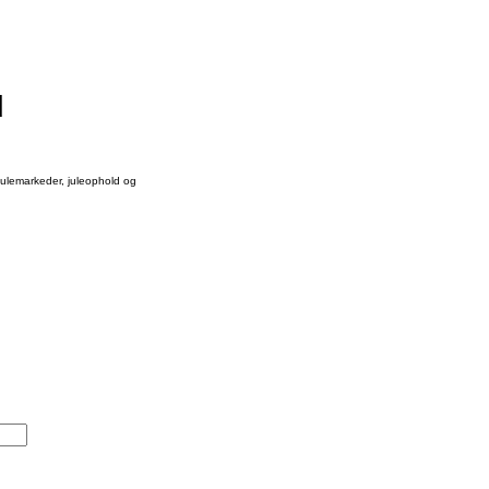
d
julemarkeder, juleophold og