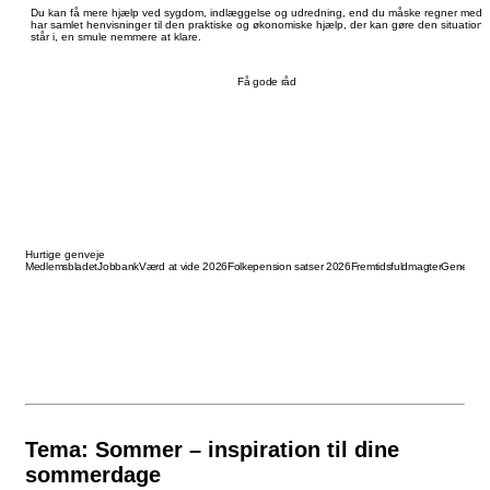
Du kan få mere hjælp ved sygdom, indlæggelse og udredning, end du måske regner med. 
har samlet henvisninger til den praktiske og økonomiske hjælp, der kan gøre den situation,
står i, en smule nemmere at klare.
Få gode råd
Hurtige genveje
Medlemsbladet
Jobbank
Værd at vide 2026
Folkepension satser 2026
Fremtidsfuldmagter
Generalfu
Tema: Sommer – inspiration til dine
sommerdage