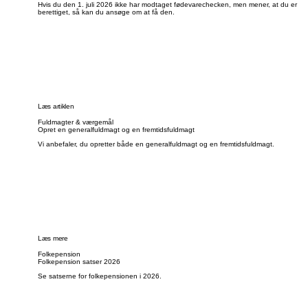
Hvis du den 1. juli 2026 ikke har modtaget fødevarechecken, men mener, at du er
berettiget, så kan du ansøge om at få den.
Læs artiklen
Fuldmagter & værgemål
Opret en generalfuldmagt og en fremtidsfuldmagt
Vi anbefaler, du opretter både en generalfuldmagt og en fremtidsfuldmagt.
Læs mere
Folkepension
Folkepension satser 2026
Se satserne for folkepensionen i 2026.