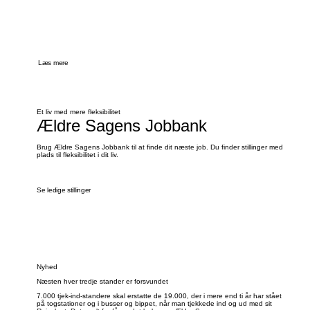
Læs mere
Et liv med mere fleksibilitet
Ældre Sagens Jobbank
Brug Ældre Sagens Jobbank til at finde dit næste job. Du finder stillinger med
plads til fleksibilitet i dit liv.
Se ledige stillinger
Nyhed
Næsten hver tredje stander er forsvundet
7.000 tjek-ind-standere skal erstatte de 19.000, der i mere end ti år har stået
på togstationer og i busser og bippet, når man tjekkede ind og ud med sit