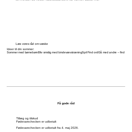
Læs vores råd om væske
Ideer til din sommer:
Sommer med børnebørn
Bliv smidig med bindevævstræning
Spil Find ord
Gå med andre – find en gå
Få gode råd
Tillæg og tilskud
Fødevarechecken er udbetalt
Fødevarechecken er udbetalt fra 4. maj 2026.