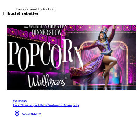
Læs mere om Ældretelefonen
Tilbud & rabatter
Wallmans
Få 20% rabat på billet til Wallmans Dinnerparty
København V