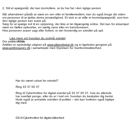
2. Stil et spørgsmål, der kan kontrollere, at du har fat i den rigtige person
Når afsenderen påstår at være en ven eller et familiemedlem, kan du også bruge din viden
om personen til at tjekke deres troværdighed. Et trick er at stille et kontrolspørgsmål, som kun
den rigtige person kan svare på.
Sørg for at spørge ind til en oplysning, der ikke er let tilgængelig online. Det kan for eksempel
være en fælles oplevelse, en særlig vane eller en barndomsven.
Hvis personen svarer vagt eller forkert, er der formentlig en svindler på spil.
Læs mere om hvordan du undgår svindel
Om artiklen
Kilde
Artiklen er oprindeligt udgivet på
www.sikkerdigital.dk
og er ligeledes gengivet på
www.aeldresagen.dk
i samarbejde med Styrelsen for Samfundssikkerhed.
Har du været udsat for svindel?
Ring 33 37 00 37
Ring til Cyberhotline for digital svindel på 33 37 00 37, hvis du allerede
har overført penge, eller du er i tvivl om, hvordan du beskytter dig bedst.
Husk også at anmelde svindlen til politiet – det kan hotlinen også hjælpe
dig med.
Gå til Cyberhotline for digital sikkerhed