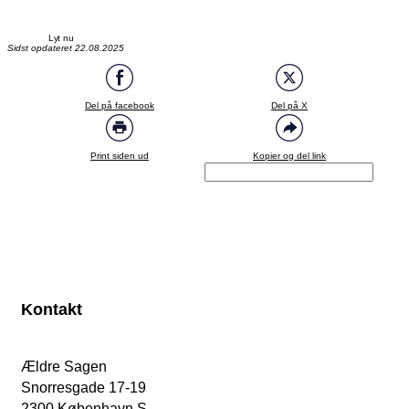
Lyt nu
Sidst opdateret 22.08.2025
Del på facebook
Del på X
Print siden ud
Kopier og del link
Kontakt
Ældre Sagen
Snorresgade 17-19
2300 København S