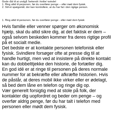
Gode råd til at undgå ’bekendt i knibe’-svindel
1. Ring altid til personen, før du overfører penge – eller mød dem fysisk.
2. Stil et spørgsmål, der kan kontrollere, at du har fat i den rigtige person.
1. Ring altid til personen, før du overfører penge - eller mød dem fysisk
Hvis familie eller venner spørger om økonomisk
hjælp, skal du altid sikre dig, at det faktisk er dem –
også selvom beskeden kommer fra deres rigtige profil
på et socialt medie.
Det bedste er at kontakte personen telefonisk eller
fysisk. Svindlere forsøger ofte at presse dig til at
handle hurtigt, men ved at insistere på direkte kontakt
kan du dobbelttjekke den historie, de fortæller dig.
En god idé er at ringe til personen på deres normale
nummer for at bekræfte eller afkræfte historien. Hvis
de påstår, at deres mobil ikke virker eller er ødelagt,
så bed dem låne en telefon og ringe dig op.
Vær generelt forsigtig med at stole på folk, der
kontakter dig uopfordret og beder om penge – og
overfør aldrig penge, før du har talt i telefon med
personen eller mødt dem fysisk.