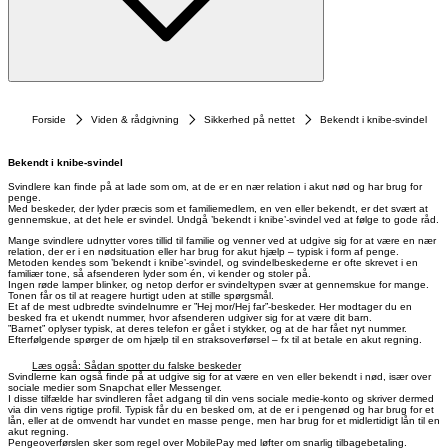
Forside
Viden & rådgivning
Sikkerhed på nettet
Bekendt i knibe-svindel
Bekendt i knibe-svindel
Svindlere kan finde på at lade som om, at de er en nær relation i akut nød og har brug for
penge.
Med beskeder, der lyder præcis som et familiemedlem, en ven eller bekendt, er det svært at
gennemskue, at det hele er svindel. Undgå ’bekendt i knibe’-svindel ved at følge to gode råd.
Mange svindlere udnytter vores tillid til familie og venner ved at udgive sig for at være en nær
relation, der er i en nødsituation eller har brug for akut hjælp – typisk i form af penge.
Metoden kendes som ’bekendt i knibe’-svindel, og svindelbeskederne er ofte skrevet i en
familiær tone, så afsenderen lyder som én, vi kender og stoler på.
Ingen røde lamper blinker, og netop derfor er svindeltypen svær at gennemskue for mange.
Tonen får os til at reagere hurtigt uden at stille spørgsmål.
Et af de mest udbredte svindelnumre er ”Hej mor/Hej far”-beskeder. Her modtager du en
besked fra et ukendt nummer, hvor afsenderen udgiver sig for at være dit barn.
”Barnet” oplyser typisk, at deres telefon er gået i stykker, og at de har fået nyt nummer.
Efterfølgende spørger de om hjælp til en straksoverførsel – fx til at betale en akut regning.
Læs også: Sådan spotter du falske beskeder
Svindlerne kan også finde på at udgive sig for at være en ven eller bekendt i nød, især over
sociale medier som Snapchat eller Messenger.
I disse tilfælde har svindleren fået adgang til din vens sociale medie-konto og skriver dermed
via din vens rigtige profil. Typisk får du en besked om, at de er i pengenød og har brug for et
lån, eller at de omvendt har vundet en masse penge, men har brug for et midlertidigt lån til en
akut regning.
Pengeoverførslen sker som regel over MobilePay med løfter om snarlig tilbagebetaling.