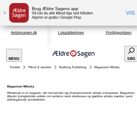
Brug Ældre Sagens app
VIS
Så har du alle tilbud lige ved hånden
App'en er gratis i Google Play
Aeldresagen.dk
Lokalafdelinger
Frivilligportalen
MENU
SØG
Forside
Tilbud & rabatter
Rydberg Publishing
Magasinet Whisky
Magasinet Whisky
Whiskey& er et magasin, der henvender sig til passionerede whisky entusiaster. Magasinet
tilbyder indsigtsfulde artikler om verdens mest eksklusive og sjældne whisky mærker, samt
dybdegående anmeldelser.