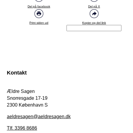
Del på facebook
Del på X
Print siden ud
Kopier og del link
Kontakt
Ældre Sagen
Snorresgade 17-19
2300 København S
aeldresagen@aeldresagen.dk
Tlf. 3396 8686