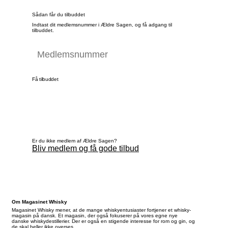
Sådan får du tilbuddet
Indtast dit medlemsnummer i Ældre Sagen, og få adgang til
tilbuddet.
Få tilbuddet
Er du ikke medlem af Ældre Sagen?
Bliv medlem og få gode tilbud
Om Magasinet Whisky
Magasinet Whisky mener, at de mange whiskyentusiaster fortjener et whisky-
magasin på dansk. Et magasin, der også fokuserer på vores egne nye
danske whiskydestillerier. Der er også en stigende interesse for rom og gin, og
de skal heller ikke overses.