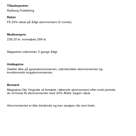
Tilbudspartner
Rydberg Publishing
Rabat
Få 20% rabat på årligt abonnement (3 numre).
Medlemspris
239,20 kr. normalpris 299 kr.
Magasinet udkommer 3 gange årligt
Undtagelse
Gælder ikke på gaveabonnementer, udenlandske abonnementer og
kombinerede bogabonnementer.
Bemærk
Magasinet Din Vinguide vil forsætte i løbende abonnement efter endt periode,
du vil forsat få abonnementet med 20% Ældre Sagen rabat.
Abonnementet er ikke bindende og kan opsiges når som helst.