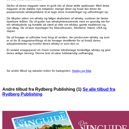
Derfor vil deres magasin være et godt mix af disse ædle spiritusser. Med dette
magasin vil de dække nye initiativer, mange ideer og hvad der driver de
passionerede whiskyelskere til at tage store investeringer og udfordringer op.
De tilbyder viden om whisky og følger skabelsen af whisky, vurderer de første
dyrebare dråber. De vil guide nye whiskyinteresserede med en grundig trin-for-
trin whiskyskole og fortælle alt værd at vide om whisky, gamle traditioner og
nye tiltag. De vil lave reportager fra Skandinavien, Skotland, Irland, USA og
Japan.
De vil forsøge at udforske hver krog af verden, der producerer whisky, og som
et af de få magasiner/blogs vil de besøge destillerier for at forstå deres
arbejdsmetoder og hvorfor deres whisky er som den er.
Et seriøst smagepanel vil i hvert nummer blindsmage forskellige whisky og give
deres ærlige mening. Denne test vil være fuldstændig uafhængig.
Se andre tilbud og rabatter inden for kategorien:
Hobby og fritid
Andre tilbud fra Rydberg Publishing (1)
Se alle tilbud fra
Rydberg Publishing