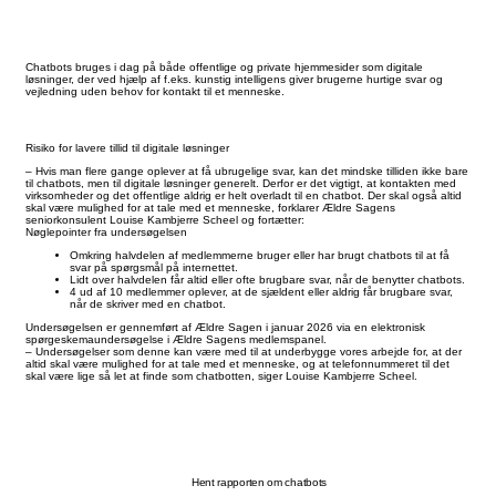
Chatbots bruges i dag på både offentlige og private hjemmesider som digitale
løsninger, der ved hjælp af f.eks. kunstig intelligens giver brugerne hurtige svar og
vejledning uden behov for kontakt til et menneske.
Risiko for lavere tillid til digitale løsninger
– Hvis man flere gange oplever at få ubrugelige svar, kan det mindske tilliden ikke bare
til chatbots, men til digitale løsninger generelt. Derfor er det vigtigt, at kontakten med
virksomheder og det offentlige aldrig er helt overladt til en chatbot. Der skal også altid
skal være mulighed for at tale med et menneske, forklarer Ældre Sagens
seniorkonsulent Louise Kambjerre Scheel og fortætter:
Nøglepointer fra undersøgelsen
Omkring halvdelen af medlemmerne bruger eller har brugt chatbots til at få
svar på spørgsmål på internettet.
Lidt over halvdelen får altid eller ofte brugbare svar, når de benytter chatbots.
4 ud af 10 medlemmer oplever, at de sjældent eller aldrig får brugbare svar,
når de skriver med en chatbot.
Undersøgelsen er gennemført af Ældre Sagen i januar 2026 via en elektronisk
spørgeskemaundersøgelse i Ældre Sagens medlemspanel.
– Undersøgelser som denne kan være med til at underbygge vores arbejde for, at der
altid skal være mulighed for at tale med et menneske, og at telefonnummeret til det
skal være lige så let at finde som chatbotten, siger Louise Kambjerre Scheel.
Hent rapporten om chatbots