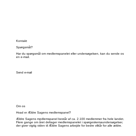
Kontakt
Spørgsmål?
Har du spørgsmål om medlemspanelet eller undersøgelsen, kan du sende os
en e-mail.
Send e-mail
Om os
Hvad er Ældre Sagens medlemspanel?
Ældre Sagens medlemspanel består af ca. 2.100 medlemmer fra hele landet.
Flere gange om året deltager medlemspanelet i spørgeskemaundersøgelser,
der giver vigtig viden til Ældre Sagens arbejde for bedre vilkår for alle ældre.