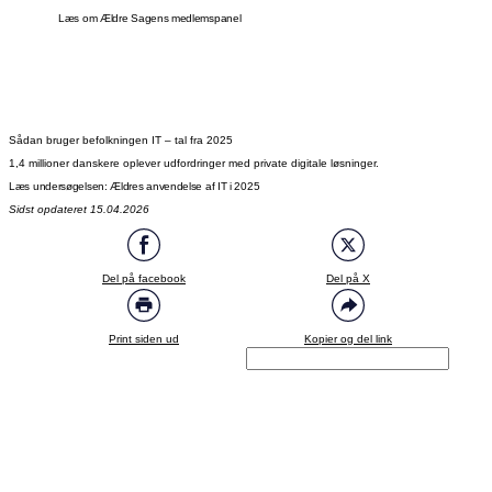
Læs om Ældre Sagens medlemspanel
Sådan bruger befolkningen IT – tal fra 2025
1,4 millioner danskere oplever udfordringer med private digitale løsninger.
Læs undersøgelsen: Ældres anvendelse af IT i 2025
Sidst opdateret 15.04.2026
Del på facebook
Del på X
Print siden ud
Kopier og del link