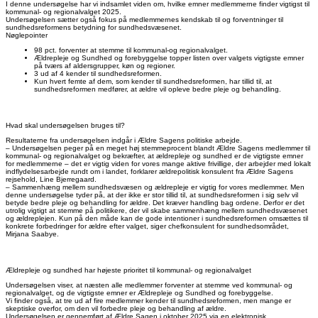
I denne undersøgelse har vi indsamlet viden om, hvilke emner medlemmerne finder vigtigst til
kommunal- og regionalvalget 2025.
Undersøgelsen sætter også fokus på medlemmernes kendskab til og forventninger til
sundhedsreformens betydning for sundhedsvæsenet.
Nøglepointer
98 pct. forventer at stemme til kommunal-og regionalvalget.
Ældrepleje og Sundhed og forebyggelse topper listen over valgets vigtigste emner
på tværs af aldersgrupper, køn og regioner.
3 ud af 4 kender til sundhedsreformen.
Kun hvert femte af dem, som kender til sundhedsreformen, har tillid til, at
sundhedsreformen medfører, at ældre vil opleve bedre pleje og behandling.
Hvad skal undersøgelsen bruges til?
Resultaterne fra undersøgelsen indgår i Ældre Sagens politiske arbejde.
– Undersøgelsen peger på en meget høj stemmeprocent blandt Ældre Sagens medlemmer til
kommunal- og regionalvalget og bekræfter, at ældrepleje og sundhed er de vigtigste emner
for medlemmerne – det er vigtig viden for vores mange aktive frivillige, der arbejder med lokalt
indflydelsesarbejde rundt om i landet, forklarer ældrepolitisk konsulent fra Ældre Sagens
rejsehold, Line Bjerregaard.
– Sammenhæng mellem sundhedsvæsen og ældrepleje er vigtig for vores medlemmer. Men
denne undersøgelse tyder på, at der ikke er stor tillid til, at sundhedsreformen i sig selv vil
betyde bedre pleje og behandling for ældre. Det kræver handling bag ordene. Derfor er det
utrolig vigtigt at stemme på politikere, der vil skabe sammenhæng mellem sundhedsvæsenet
og ældreplejen. Kun på den måde kan de gode intentioner i sundhedsreformen omsættes til
konkrete forbedringer for ældre efter valget, siger chefkonsulent for sundhedsområdet,
Mirjana Saabye.
Ældrepleje og sundhed har højeste prioritet til kommunal- og regionalvalget
Undersøgelsen viser, at næsten alle medlemmer forventer at stemme ved kommunal- og
regionalvalget, og de vigtigste emner er Ældrepleje og Sundhed og forebyggelse.
Vi finder også, at tre ud af fire medlemmer kender til sundhedsreformen, men mange er
skeptiske overfor, om den vil forbedre pleje og behandling af ældre.
Undersøgelsen er gennemført af Ældre Sagen i oktober 2025 via en elektronisk