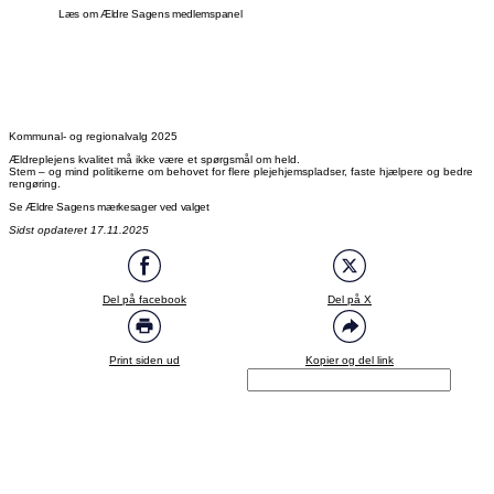
Læs om Ældre Sagens medlemspanel
Kommunal- og regionalvalg 2025
Ældreplejens kvalitet må ikke være et spørgsmål om held.
Stem – og mind politikerne om behovet for flere plejehjemspladser, faste hjælpere og bedre
rengøring.
Se Ældre Sagens mærkesager ved valget
Sidst opdateret 17.11.2025
Del på facebook
Del på X
Print siden ud
Kopier og del link