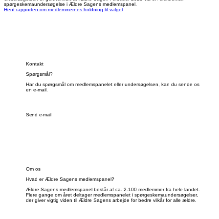
spørgeskemaundersøgelse i Ældre Sagens medlemspanel.
Hent rapporten om medlemmernes holdning til valget
Kontakt
Spørgsmål?
Har du spørgsmål om medlemspanelet eller undersøgelsen, kan du sende os
en e-mail.
Send e-mail
Om os
Hvad er Ældre Sagens medlemspanel?
Ældre Sagens medlemspanel består af ca. 2.100 medlemmer fra hele landet.
Flere gange om året deltager medlemspanelet i spørgeskemaundersøgelser,
der giver vigtig viden til Ældre Sagens arbejde for bedre vilkår for alle ældre.