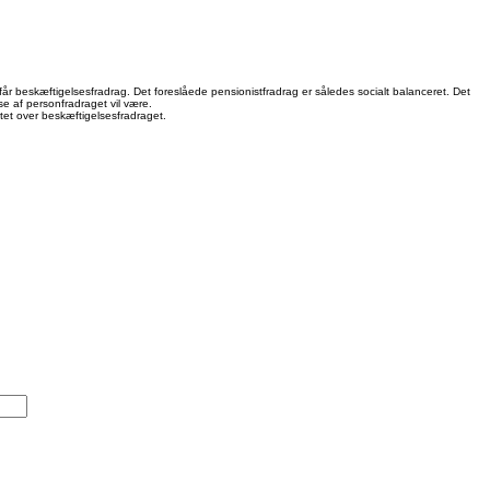
 får beskæftigelsesfradrag. Det foreslåede pensionistfradrag er således socialt balanceret. Det
e af personfradraget vil være.
oftet over beskæftigelsesfradraget.