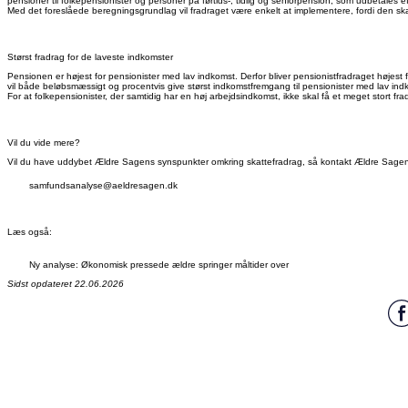
pensioner til folkepensionister og personer på førtids-, tidlig og seniorpension, som udbetale
Med det foreslåede beregningsgrundlag vil fradraget være enkelt at implementere, fordi den ska
Størst fradrag for de laveste indkomster
Pensionen er højest for pensionister med lav indkomst. Derfor bliver pensionistfradraget højest f
vil både beløbsmæssigt og procentvis give størst indkomstfremgang til pensionister med lav in
For at folkepensionister, der samtidig har en høj arbejdsindkomst, ikke skal få et meget stort fr
Vil du vide mere?
Vil du have uddybet Ældre Sagens synspunkter omkring skattefradrag, så kontakt Ældre Sag
samfundsanalyse@aeldresagen.dk
Læs også:
Ny analyse: Økonomisk pressede ældre springer måltider over
Sidst opdateret 22.06.2026