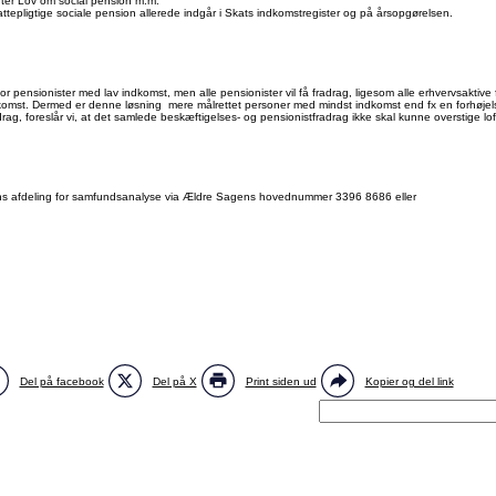
s efter Lov om social pension m.m.
ttepligtige sociale pension allerede indgår i Skats indkomstregister og på årsopgørelsen.
or pensionister med lav indkomst, men alle pensionister vil få fradrag, ligesom alle erhvervsaktive
dkomst. Dermed er denne løsning mere målrettet personer med mindst indkomst end fx en forhøjels
adrag, foreslår vi, at det samlede beskæftigelses- og pensionistfradrag ikke skal kunne overstige l
ens afdeling for samfundsanalyse via Ældre Sagens hovednummer 3396 8686 eller
Del på facebook
Del på X
Print siden ud
Kopier og del link