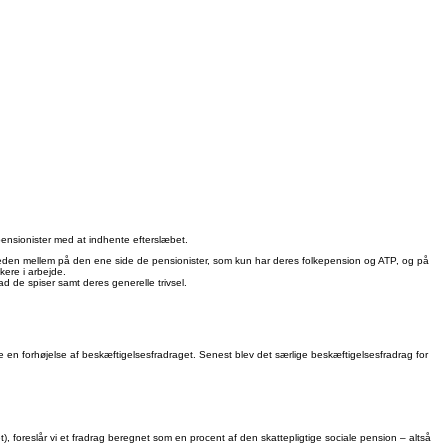
pensionister med at indhente efterslæbet.
igheden mellem på den ene side de pensionister, som kun har deres folkepension og ATP, og på
ere i arbejde.
 de spiser samt deres generelle trivsel.
 en forhøjelse af beskæftigelsesfradraget. Senest blev det særlige beskæftigelsesfradrag for
), foreslår vi et fradrag beregnet som en procent af den skattepligtige sociale pension – altså