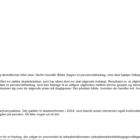
lønindkomst efter skat. Derfor foreslår Ældre Sagen et pensionistfradrag, som skal hjælpe folke
fået en række skattelettelser, som har sikret dem en støt stigende indtægt. Resultatet er, at ul
øre et pensionistfradrag, som kan bidrage til at udligne uligheden mellem denne gruppe og dansk
mrer sig over de stigende priser på dagligvarer. Det påvirker både, hvordan de handler ind, hvad
 erhvervsaktive. Det gælder fx skattereformen i 2024, som blandt andet elementer også indeholdte
gået på pension, får ikke noget ud af det.
det for et fradrag, der udgør en procentdel af arbejdsindkomsten (arbejdsmarkedsbidragsgrundlaget