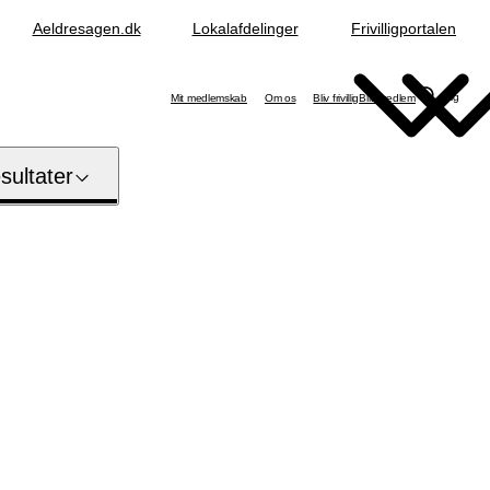
Aeldresagen.dk
Lokalafdelinger
Frivilligportalen
Søg
Mit medlemskab
Om os
Bliv frivillig
Bliv medlem
ultater