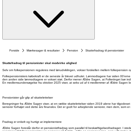
Forside
Mærkesager & resultater
Pension
Skattefradrag til pensionister
Skattefradrag til pensionister skal modvirke ulighed
Selv om folkepensionen reguleres med lønudviklingen, vokser forskellen mellem folkepension og 
Folkepensionisters købekraft er de seneste år blevet udhulet. Lønmodtagere har siden 00’erne 
den anden side lønmodtagere er vokset støt. Derfor mener Ældre Sagen, at Folketinget bør indf
En medlemsundersøgelse fra oktober 2025 viser, at seks ud af ti medlemmer af Ældre Sagen beky
Pensionister går glip af skattelettelser
Beregninger fra Ældre Sagen viser, at en række skattelettelser siden 2019 alene har tilgodeset
seniorer forhøjet ved dette års finanslov. Det er godt for arbejdende seniorer, men dem, som er 
Fradrag er enkelt og hurtigt at implementere
Ældre Sagen foreslår derfor et pensionistfradrag som parallel til beskæftigelsesfradraget. I ste