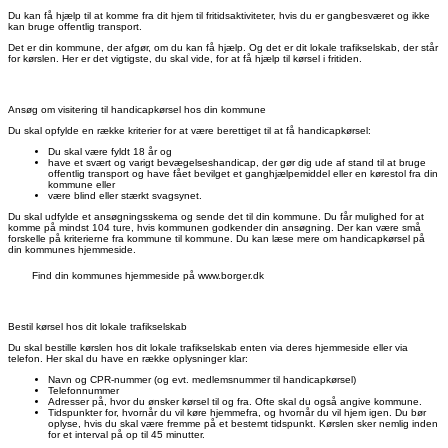
Du kan få hjælp til at komme fra dit hjem til fritidsaktiviteter, hvis du er gangbesværet og ikke
kan bruge offentlig transport.
Det er din kommune, der afgør, om du kan få hjælp. Og det er dit lokale trafikselskab, der står
for kørslen. Her er det vigtigste, du skal vide, for at få hjælp til kørsel i fritiden.
Ansøg om visitering til handicapkørsel hos din kommune
Du skal opfylde en række kriterier for at være berettiget til at få handicapkørsel:
Du skal være fyldt 18 år og
have et svært og varigt bevægelseshandicap, der gør dig ude af stand til at bruge
offentlig transport og have fået bevilget et ganghjælpemiddel eller en kørestol fra din
kommune eller
være blind eller stærkt svagsynet.
Du skal udfylde et ansøgningsskema og sende det til din kommune. Du får mulighed for at
komme på mindst 104 ture, hvis kommunen godkender din ansøgning. Der kan være små
forskelle på kriterierne fra kommune til kommune. Du kan læse mere om handicapkørsel på
din kommunes hjemmeside.
Find din kommunes hjemmeside på www.borger.dk
Bestil kørsel hos dit lokale trafikselskab
Du skal bestille kørslen hos dit lokale trafikselskab enten via deres hjemmeside eller via
telefon. Her skal du have en række oplysninger klar:
Navn og CPR-nummer (og evt. medlemsnummer til handicapkørsel)
Telefonnummer
Adresser på, hvor du ønsker kørsel til og fra. Ofte skal du også angive kommune.
Tidspunkter for, hvornår du vil køre hjemmefra, og hvornår du vil hjem igen. Du bør
oplyse, hvis du skal være fremme på et bestemt tidspunkt. Kørslen sker nemlig inden
for et interval på op til 45 minutter.