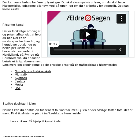
Der kan være behov for flere oplysninger. Du skal eksempelvis oplyse, om du skal have
hjælpemidler, ledsagere eller dyr med på turen, og om du har behov for trappelift. Det kan
koste ekstra.
Priser for kørsel
Der er forskellige ordninger
og priser, afhængigt af hvor
du bor. Der er en
mindstepris for hver tur, og
herudover betaler du et
beløb per kilometer. I
hovedstadsområdet, i
Nordjylland, på Fyn og på
Bornholm skal du desuden
betale et årligt abonnement.
Læs mere om ordningerne og de præcise priser på dit trafikselskabs hjemmeside:
Nordjyllands Trafikselskab
Midttrafik
Sydtrafik
Fynbus
Movia
BAT
Særlige tidsfrister i julen
Normalt kan du bestille en tur senest to timer før, men i julen er der særlige frister, fordi der er
travlt. Find tidsfristerne på dit trafikselskabs hjemmeside.
Læs artiklen: Få hjælp til kørsel i julen
Alternativer til handicapkørsel