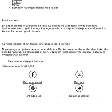
Fynbus
Movia
Bornholm har ingen ordning med flextur
Bestil en taxa
En anden løsning er at bestille en taxa. Du skal huske at fortælle, om du skal have
hjælpemidler med, og du kan også spørge, om det er muligt at få hjælp fra chaufføren til at
komme fra dørtrin og ind i taxaen.
Få hjælp til kørsel af din familie, dine naboer eller bekendte
Nogle gange er hjælpen tættere på, end du tror. Det kan være, at din familie, dine bekendte
eller din nabo har en ekstra plads i bilen. Spørg om I skal samme vej - så kan I også få en
hyggelig snak på turen.
Læs mere om hjælp til transport
Sidst opdateret 14.07.2026
Del på facebook
Del på X
Print siden ud
Kopier og del link