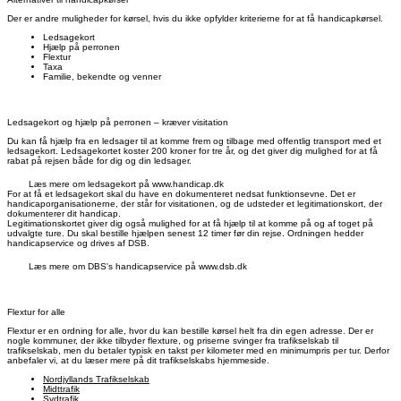
Der er andre muligheder for kørsel, hvis du ikke opfylder kriterierne for at få handicapkørsel.
Ledsagekort
Hjælp på perronen
Flextur
Taxa
Familie, bekendte og venner
Ledsagekort og hjælp på perronen – kræver visitation
Du kan få hjælp fra en ledsager til at komme frem og tilbage med offentlig transport med et
ledsagekort. Ledsagekortet koster 200 kroner for tre år, og det giver dig mulighed for at få
rabat på rejsen både for dig og din ledsager.
Læs mere om ledsagekort på www.handicap.dk
For at få et ledsagekort skal du have en dokumenteret nedsat funktionsevne. Det er
handicaporganisationerne, der står for visitationen, og de udsteder et legitimationskort, der
dokumenterer dit handicap.
Legitimationskortet giver dig også mulighed for at få hjælp til at komme på og af toget på
udvalgte ture. Du skal bestille hjælpen senest 12 timer før din rejse. Ordningen hedder
handicapservice og drives af DSB.
Læs mere om DBS's handicapservice på www.dsb.dk
Flextur for alle
Flextur er en ordning for alle, hvor du kan bestille kørsel helt fra din egen adresse. Der er
nogle kommuner, der ikke tilbyder flexture, og priserne svinger fra trafikselskab til
trafikselskab, men du betaler typisk en takst per kilometer med en minimumpris per tur. Derfor
anbefaler vi, at du læser mere på dit trafikselskabs hjemmeside.
Nordjyllands Trafikselskab
Midttrafik
Sydtrafik