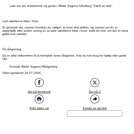
Læs om arv, testamente og gaver i Ældre Sagens håndbog "Værd at vide"
Lad værdierne blive i boet
Et generelt råd, uanset hvordan du vælger, at boet skal skiftes, og uanset om du er
ægtefælle eller anden arving er, at lade værdierne blive i boet, indtil du ved, om der er mere
gæld end værdier.
Få rådgivning
Du er altid velkommen til at kontakte vores rådgivere, hvis du har brug for hjælp eller gode
råd.
Kontakt Ældre Sagens Rådgivning
Sidst opdateret 28.07.2026
Del på facebook
Del på X
Print siden ud
Kopier og del link