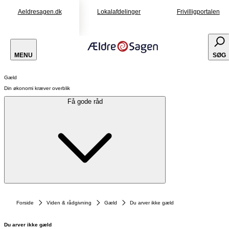
Aeldresagen.dk
Lokalafdelinger
Frivilligportalen
MENU
SØG
Gæld
Din økonomi kræver overblik
Få gode råd
Forside
Viden & rådgivning
Gæld
Du arver ikke gæld
Du arver ikke gæld