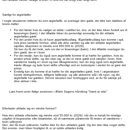
Særligt for ægtefæller
I nogle situationer risikerer du som ægtefælle, at overtage den gæld, der ikke kan dækkes af
boets midler:
For det første hvis du vælger at sidde i uskiftet bo, dvs. at der ikke bliver fordelt arv til
livsarvinger (børn). I det tilfælde bliver du personligt ansvarlig for din afdøde
ægtefælles gæld.
For det andet hvis du vil have ægtefælleudlæg. Ægtefælleudlæg kan komme i spil,
hvis jeres samlede formue, altså alle dine værdier og alle din afdøde ægtefælles
værdier, tilsammen er mindre end 950.000 kr. (2026).
Så kan du få det hele, selv om der er livsarvinger (børn). I det tilfælde overtager du
den gæld, der er i boet.
For det tredje, kan du også som ægtefælle komme til at hæfte for gælden, hvis du
ønsker privat skifte, og det viser sig, at der er mere gæld end værdier i boet. Hvis
værdierne stadig er i boet og kan tilbageleveres, kan du dog også som ægtefælle,
træde tilbage og lade boet skifte offentligt ved en bobestyrer i stedet for at gøre det
privat.
Endelig kan du komme til at hæfte for din ægtefælles gæld, hvis I i ægteskabet
havde delingsformue, tidligere fælleseje, og alle aktiverne står i dit navn, og din
ægtefælle har gælden. Denne situation kan forebygges ved, at du får særeje på
dine aktiver i tide.
Læs hvem arver ifølge arveloven i Ældre Sagens håndbog ”Værd at vide”
Efterlader afdøde sig en mindre formue?
Hvis den afdøde efterlader sig mindre end 55.000 kr. (2026), når der er betalt for rimelige
udgifter til begravelse eller bisættelse, så vil nærmeste pårørende få resten af værdierne i
boet udleveret.
Den, der får boet udleveret, hæfter ikke for den afdødes gæld. Og der sker ikke noget skifte.
Det eneste, man bliver forpligtet til, er at rydde afdødes bolig.