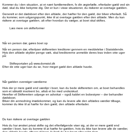
Kommer du i den situation, at et nært familiemedlem, fx din ægtefælle, efterlader gæld ved sin
død, skal du ikke bekymre dig. Det er kun i visse situationer, du risikerer at overtage gælden.
Generelt er det dødsboet efter den afdøde, der hæfter for den gæld, der bliver efterladt. Så
du kommer, som udgangspunkt, ikke til at overtage gælden efter den afdøde. Men du kan
risikere at overtage gælden, alt efter hvordan du vælger, at boet skal skiftes.
Læs mere om skifteformer
Når en person dør, gøres boet op
Når en person dør, efterlyser skifteretten kreditorer gennem en meddelelse i Statstidende.
Hvis den afdøde skylder penge væk, skal kreditorerne anmelde deres krav inden otte uger
på:
Skifteportalen på www.domstol.dk
Efter de otte uger kan du se, hvor meget gæld den afdøde havde.
Når gælden overstiger værdierne
Hvis der er mere gæld end værdier i boet, kan du bede skifteretten om, at boet behandles
som et såkaldt insolvent bo, altså et bo med underskud.
Herefter vil Skifteretten udpege en advokat
–
også kaldet en bobestyrer
–
der behandler
dødsboet.
Bliver din anmodning imødekommet, og kan du levere alle den afdødes værdier tilbage,
kommer du ikke til at hæfte for den gæld, den afdøde efterlader.
Du kan risikere at overtage gælden
Hvis du har ønsket privat skifte og det efterfølgende viser sig, at der er mere gæld end
værdier i boet, kan du komme til at hæfte for gælden, hvis du ikke kan levere alle de værdier,
den afdøde havde, tilbage til boet, fx fordi du har brugt eller solgt dem.