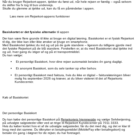
Når du bruger Rejsekort-appen, tjekker du først ud, når hele rejsen er færdig – også selvom
du skifter fra fx tog til bus undervejs.
Skulle du glemme at tjekke ud, kan du få en påmindelse i appen.
Læs mere om Rejsekort-appens funktioner
Basiskortet er det fysiske alternativ
til appen
Der kan være flere grunde til ikke at bruge en digital løsning. Basiskortet er et fysisk Rejsekort
til dig, der ikke kan eller ikke ønsker at bruge en smartphone.
Med Basiskortet tjekker du ind og ud på de gule standere – ligesom du tidligere gjorde med
det fysiske Rejsekort på de blå standere. Forskellen er, at du med Basiskortet skal tjekke ind
og ud, hver gang du stiger af og på et transportmiddel.
Du kan vælge:
Et personligt Basiskort, hvor dine rejser automatisk betales én gang dagligt.
Et anonymt Basiskort, som du selv tanker op efter behov.
Et personligt Basiskort med faktura, hvis du ikke er digital – fakturaløsningen bliver
mulig fra september 2026 og kræver, at du bliver visiteret til det af Rejsekorts
Kundecenter.
Køb af Basiskortet
Det personlige Basiskort
Du kan købe det personlige Basiskort på
Rejsekortets hjemmeside
og vælge Selvbetjening,
på udvalgte salgssteder eller ved at ringe til Rejsekort Kundecenter på 7011 3333.
Hvis du køber kortet hos et af de udvalgte salgssteder, får du det med dig, og det er klar til
brug med det samme. Du tilknytter et betalingsmiddel (MobilePay eller betalingskort) og
betaler én gang i døgnet for de rejser, du har foretaget.