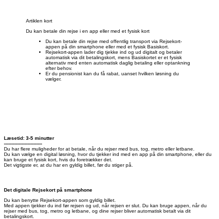
Artiklen kort
Du kan betale din rejse i en app eller med et fysisk kort
Du kan betale din rejse med offentlig transport via Rejsekort-
appen på din smartphone eller med et fysisk Basiskort.
Rejsekort-appen lader dig tjekke ind og ud digitalt og betaler
automatisk via dit betalingskort, mens Basiskortet er et fysisk
alternativ med enten automatisk daglig betaling eller optankning
efter behov.
Er du pensionist kan du få rabat, uanset hvilken løsning du
vælger.
Læsetid: 3-5 minutter
--------------------------
Du har flere muligheder for at betale, når du rejser med bus, tog, metro eller letbane.
Du kan vælge en digital løsning, hvor du tjekker ind med en app på din smartphone, eller du
kan bruge et fysisk kort, hvis du foretrækker det.
Det vigtigste er, at du har en gyldig billet, før du stiger på.
Det digitale Rejsekort på smartphone
Du kan benytte Rejsekort-appen som gyldig billet.
Med appen tjekker du ind før rejsen og ud, når rejsen er slut. Du kan bruge appen, når du
rejser med bus, tog, metro og letbane, og dine rejser bliver automatisk betalt via dit
betalingskort.