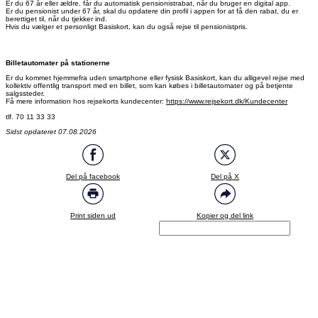
Er du 67 år eller ældre, får du automatisk pensionistrabat, når du bruger en digital app.
Er du pensionist under 67 år, skal du opdatere din profil i appen for at få den rabat, du er
berettiget til, når du tjekker ind.
Hvis du vælger et personligt Basiskort, kan du også rejse til pensionistpris.
Billetautomater på stationerne
Er du kommet hjemmefra uden smartphone eller fysisk Basiskort, kan du alligevel rejse med
kollektiv offentlig transport med en billet, som kan købes i billetautomater og på betjente
salgssteder.
Få mere information hos rejsekorts kundecenter:
https://www.rejsekort.dk/Kundecenter
tlf. 70 11 33 33
Sidst opdateret 07.08.2026
Del på facebook
Del på X
Print siden ud
Kopier og del link