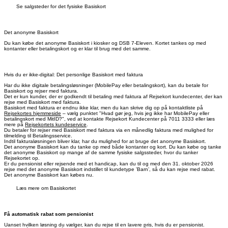
Se salgsteder for det fysiske Basiskort
Det anonyme Basiskort
Du kan købe det anonyme Basiskort i kiosker og DSB 7-Eleven. Kortet tankes op med
kontanter eller betalingskort og er klar til brug med det samme.
Hvis du er ikke-digital: Det personlige Basiskort med faktura
Har du ikke digitale betalingsløsninger (MobilePay eller betalingskort), kan du betale for
Basiskort og rejser med faktura.
Det er kun kunder, der er godkendt til betaling med faktura af Rejsekort kundecenter, der kan
rejse med Basiskort med faktura.
Basiskort med faktura er endnu ikke klar, men du kan skrive dig op på kontaktliste på
Rejsekortes hjemmeside
– vælg punktet "Hvad gør jeg, hvis jeg ikke har MobilePay eller
betalingskort med MitID?", ved at kontakte Rejsekort Kundecenter på 7011 3333 eller læs
mere på
Rejsekortets kundeservice
.
Du betaler for rejser med Basiskort med faktura via en månedlig faktura med mulighed for
tilmelding til Betalingsservice.
Indtil fakturaløsningen bliver klar, har du mulighed for at bruge det anonyme Basiskort.
Det anonyme Basiskort kan du tanke op med både kontanter og kort. Du kan købe og tanke
det anonyme Basiskort op mange af de samme fysiske salgssteder, hvor du tanker
Rejsekortet op.
Er du pensionist eller rejsende med et handicap, kan du til og med den 31. oktober 2026
rejse med det anonyme Basiskort indstillet til kundetype ’Barn’, så du kan rejse med rabat.
Det anonyme Basiskort kan købes nu.
Læs mere om Basiskortet
Få automatisk rabat som pensionist
Uanset hvilken løsning du vælger, kan du rejse til en lavere pris, hvis du er pensionist.