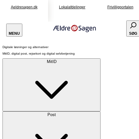
Aeldresagen.dk
Lokalafdelinger
Frivilligportalen
MENU
SØG
Digitale løsninger og alternativer
MitID, digital post, rejsekort og digital selvbetjening
MitID
Post