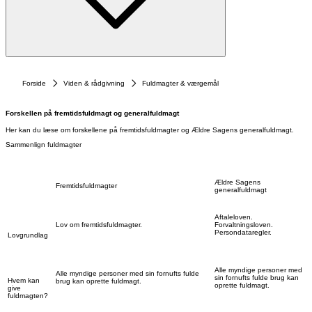
Forside
Viden & rådgivning
Fuldmagter & værgemål
Forskellen på fremtidsfuldmagt og generalfuldmagt
Her kan du læse om forskellene på fremtidsfuldmagter og Ældre Sagens generalfuldmagt.
Sammenlign fuldmagter
Ældre Sagens
Fremtidsfuldmagter
generalfuldmagt
Aftaleloven.
Lov om fremtidsfuldmagter.
Forvaltningsloven.
Persondataregler.
Lovgrundlag
Alle myndige personer med
Alle myndige personer med sin fornufts fulde
sin fornufts fulde brug kan
Hvem kan
brug kan oprette fuldmagt.
oprette fuldmagt.
give
fuldmagten?