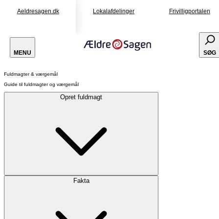
Aeldresagen.dk
Lokalafdelinger
Frivilligportalen
MENU
SØG
Fuldmagter & værgemål
Guide til fuldmagter og værgemål
Opret fuldmagt
Fakta