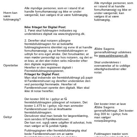
Alle myndige personer, som
er i stand til at handle
Alle myndige personer, som er i stand til at
fornuftsmæssigt og ikke er
handle fornuftsmæssigt og ikke er under
Hvem kan
under værgemål, kan
værgemål, kan vælges til at være fuldmægtig.
være
vælges til at være
fuldmægtig?
fuldmægtig.
Ikke fritaget for Digital Post:
1. Først skal fuldmagten indtastes og
underskrives digitalt via www.tinglysning.dk.
2. Derefter skal notaren påtegne
fremtidsfuldmagten for at bekræfte
fuldmagtsgiverens identitet og evne til at handle
Ældre Sagens
fornuftsmæssigt, og at fremtidsfuldmagten er
generalfuldmagt udskrives
udtryk for ens eget ønske. Det forudsætter, at
fra
www.aeldresagen.dk
man møder personligt op hos notaren, og det er
et krav, at det sker inden seks måneder efter
Skal underskrives i
den digitale registrering.
Oprettelse
overværelse af to uvildige
Herefter er den registreret digitalt i
vitterlighedsvidner eller
Fremtidsfuldmagtsregisteret.
notar.
Fritaget for Digital Post:
Man skal indsende sin fremtidsfuldmagt på papir
til Familieretshuset og derefter underskrive den
ved personligt fremmøde. Herefter vil
Familieretshuset oprette den digitalt. Man skal
ikke til notar herefter.
Det koster 300 kr. i gebyr at få
fremtidsfuldmagten påtegnet af notaren. Det
Det koster intet at lave
koster 1.475 kr. i gebyr, når man anmoder
Ældre Sagens
Familieretshuset om at ikraftsætte
generalfuldmagt. Det koster
fremtidsfuldmagten.
dog 300 kr. i gebyr, hvis
Derudover skal man betale for lægeerklæring,
Gebyr
man vælger
som sendes til Familieretshuset.
notarpåtegning.
Der kan evt. også være udgifter til advokat, hvis
man vælger at få juridisk hjælp.
Fuldmagtsgiver eller fremtidsfuldmægtig skal
bede Familieretshuset om at sætte
Fuldmagten træder som