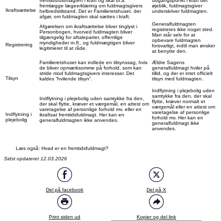
fremtidsfuldmagten i kraft og skal bl.a.
udgangspunkt i kraft det
fremlægge lægeerklæring om fuldmagtsgivers
øjeblik, fuldmagtsgiver
Ikraftsættelse
helbredstilstand. Det er Familieretshuset, der
underskriver fuldmagten.
afgør, om fuldmagten skal sættes i kraft.
Generalfuldmagten
Afgørelsen om ikraftsættelse bliver tinglyst i
registreres ikke noget sted.
Personbogen, hvorved fuldmagten bliver
Man står selv for at
tilgængelig for aftaleparter, offentlige
opbevare fuldmagten
myndigheder m.fl., og fuldmægtigen bliver
Registrering
forsvarligt, indtil man ønsker
legitimeret til at råde.
at benytte den.
Familieretshuset kan indlede en tilsynssag, hvis
Ældre Sagens
de bliver opmærksomme på forhold, som kan
generalfuldmagt hviler på
stride mod fuldmagtsgivers interesser. Det
tillid, og der er intet officielt
Tilsyn
kaldes ”hvilende tilsyn”.
tilsyn med fuldmagten.
Indflytning i plejebolig uden
samtykke fra den, der skal
Indflytning i plejebolig uden samtykke fra den,
flytte, kræver normalt et
der skal flytte, kræver et værgemål, en attest om
værgemål eller en attest om
varetagelse af personlige forhold mv. eller en
varetagelse af personlige
Indflytning i
ikraftsat fremtidsfuldmagt. Her kan en
forhold mv. Her kan en
plejebolig
generalfuldmagten ikke anvendes.
generalfuldmagt ikke
anvendes.
Læs også: Hvad er en fremtidsfuldmagt?
Sidst opdateret 12.03.2026
Del på facebook
Del på X
Print siden ud
Kopier og del link