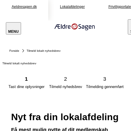
Aeldresagen.dk
Lokalafdelinger
Frivilligportal
MENU
Forside
Tilmeld lokalt nyhedsbrev
Tilmeld lokalt nyhedsbrev
1
2
3
Tast dine oplysninger
Tilmeld nyhedsbrev
Tilmelding gennemført
Nyt fra din lokalafdeling
Få mest mulig nytte af dit medlemskab