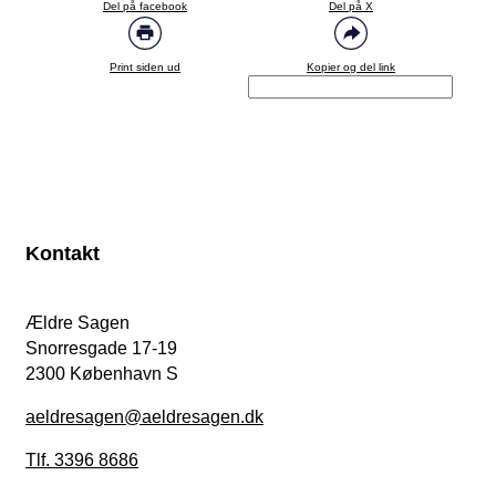
Del på facebook
Del på X
Print siden ud
Kopier og del link
Kontakt
Ældre Sagen
Snorresgade 17-19
2300 København S
aeldresagen@aeldresagen.dk
Tlf. 3396 8686