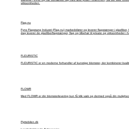
virksomheden.
Flag.nu
Fyns Flagstang Industri (Flag.nu) markedsfører og leverer flagstænger i glasfiber, f
dag leverer de glasfiberflagstænger, flag og tilbehør til private og virksomheder i
FLEURISTIC
FLEURISTIC er en moderne forhandler af kunstige blomster, der kombinerer kvali
FLOWR
Med FLOWR er din blomsterlevering kun få klik væk og dermed også din mulighed f
Flyttebilen.dk