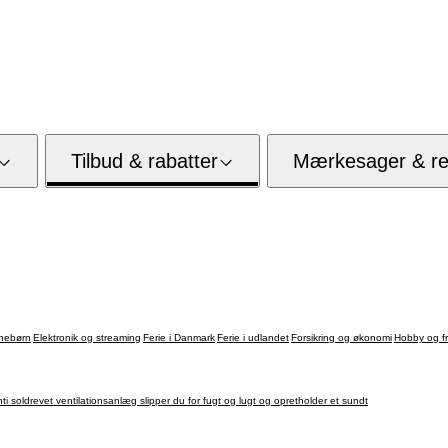
Tilbud & rabatter
Mærkesager & res
nebørn
Elektronik og streaming
Ferie i Danmark
Ferie i udlandet
Forsikring og økonomi
Hobby og fri
 ventilationsanlæg slipper du for fugt og lugt og opretholder et sundt