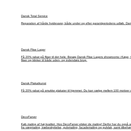
Dansk Total Service
Reparation af hårde hvidevarer, både under og efter garantiperiodens udløb. Dan
Dansk Flise Lager
Få 20% rabat på fliser til det hele. Besøg Dansk Flise Lagers showrooms i Køge, O
fliser og klinker til både uden- og indendørs brug.
Dansk Plakatkunst
Få 20% rabat på smukke plakater til hjemmet. Du kan vælge mellem 100 motiver og
DecoFarver
Køb maling af høj kvalitet. Hos DecoFarver elsker de maling! Derfor har du også altid mulighed f
fra vægmaling, træbeskyttelse, gulvmaling, facademaling og gulvlak, samt tilbeh