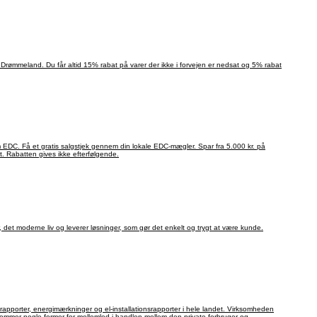
Drømmeland. Du får altid 15% rabat på varer der ikke i forvejen er nedsat og 5% rabat
EDC. Få et gratis salgstjek gennem din lokale EDC-mægler. Spar fra 5.000 kr. på
et. Rabatten gives ikke efterfølgende.
det moderne liv og leverer løsninger, som gør det enkelt og trygt at være kunde.
rapporter, energimærkninger og el-installationsrapporter i hele landet. Virksomheden
kommer nogle former for mellemled i handlen mellem den private forbruger og