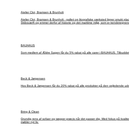
Atelier Clot, Bramsen & Brunholt
Atelier Clot, Bramsen & Brunholt - galleri og litografiske værksted ligger smukt 
Skibsværft og emmer derfor af historie og det maritime miljø, som er kendetegne
BAUHAUS
Som medlem af Ældre Sagen får du 5% rabat på alle varer i BAUHAUS. Tilbuddet 
Beck & Jørgensen
Hos Beck & Jørgensen får du 20% rabat på alle produkter på den vejledende uds
Bring & Clean
Grundig rens af sofaer og tæpper præcis når det passer dig. Med fokus på kvalitet,
møbler nyt liv.