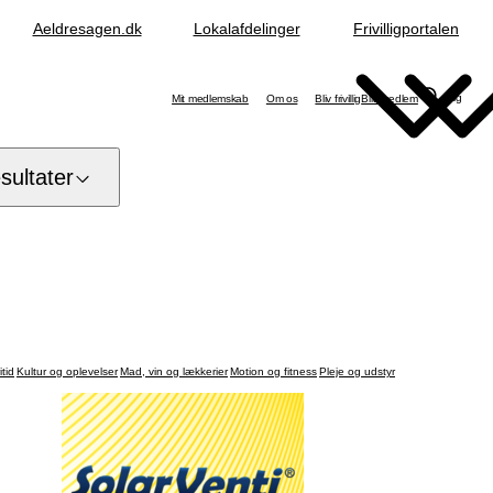
Aeldresagen.dk
Lokalafdelinger
Frivilligportalen
Søg
Mit medlemskab
Om os
Bliv frivillig
Bliv medlem
ultater
tid
Kultur og oplevelser
Mad, vin og lækkerier
Motion og fitness
Pleje og udstyr