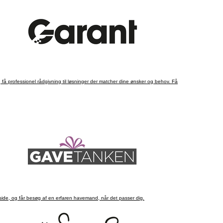
side, og får besøg af en erfaren havemand, når det passer dig.