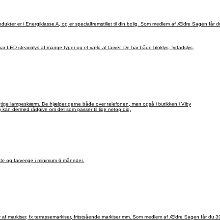
nduer og døre direkte fra egen fabrik. Alle 3-lags glas produkter er i Energiklasse A, og er specialfremstillet til din bolig. Som medl
ar LED stearinlys af mange typer og et væld af farver. De har både bloklys, fyrfadslys,
gtige lampeskærm. De hjælper gerne både over telefonen, men også i butikken i Viby
kan dermed rådgive om det som passer til lige netop dig.
lotte og farverige i minimum 6 måneder.
er af markiser, fx terrassemarkiser, fritstsående markiser mm. Som medlem af Ældre Sagen får du 