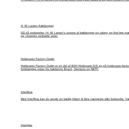
H. W. Larsen Køkkengrej
Gå på opdagelse i H. W. Larsen's univers af køkkengrej og udstyr, og find lige præ
og i forvejen nedsatte varer.
Hvidevarer Factory Outlet
Hvidevarer Factory Outlet er en del af BSH Hvidevarer A/S og på hvidevarer-fact
fordelagtige priser fra mærkerne Bosch, Siemens og NEFF.
Interflora
Med Interflora kan du sende en kærlig hilsen til dine nærmeste eller bekendte. Vælg
Interglas