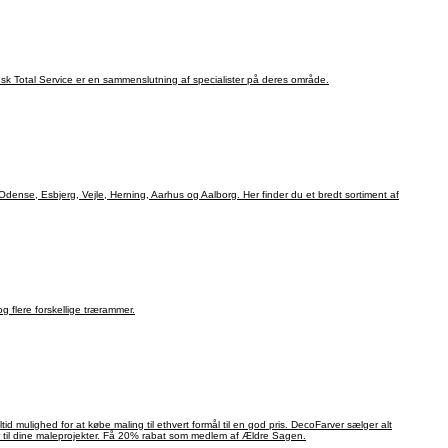
sk Total Service er en sammenslutning af specialister på deres område.
dense, Esbjerg, Vejle, Herning, Aarhus og Aalborg. Her finder du et bredt sortiment af
 flere forskellige trærammer.
or at købe maling til ethvert formål til en god pris. DecoFarver sælger alt
ør til dine maleprojekter. Få 20% rabat som medlem af Ældre Sagen.