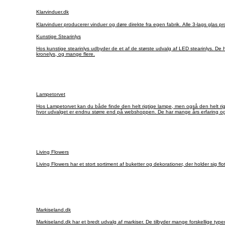
Klarvinduer.dk
Klarvinduer producerer vi
Kunstige Stearinlys
Hos kunstige stearinlys udbyder de et af de største udvalg af LED stearinlys. De h
kronelys, og mange flere.
Lampetorvet
Hos Lampetorvet kan du både finde den helt rigtige lampe, men også den helt ri
hvor udvalget er endnu større end på webshoppen. De har mange års erfaring og 
Living Flowers
Living Flowers har et stort sortiment af buketter og dekorationer, der holder sig f
Markiseland.dk
Markiseland.dk har et bredt udvalg af markiser. De tilbyder mange forskellige typ