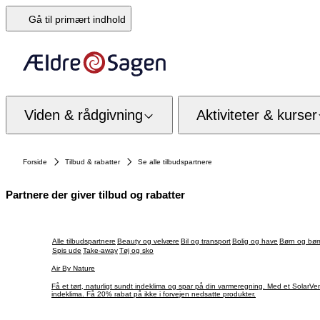
Gå til primært indhold
Viden & rådgivning
Aktiviteter & kurser
Forside
Tilbud & rabatter
Se alle tilbudspartnere
Partnere der giver tilbud og rabatter
Alle tilbudspartnere
Beauty og velvære
Bil og transport
Bolig og have
Børn og bør
Spis ude
Take-away
Tøj og sko
Air By Nature
Få et tørt, naturligt sundt indeklima og spar på din varmeregning. Med et SolarVenti soldrevet
indeklima. Få 20% rabat på ikke i forvejen nedsatte produkter.