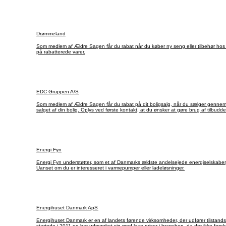
Drømmeland
Som medlem af Ældre Sagen får du rabat når du køber ny seng eller tilbehør hos 
på rabatterede varer.
EDC Gruppen A/S
Som medlem af Ældre Sagen får du rabat på dit boligsalg, når du sælger gennem 
salget af din bolig. Oplys ved første kontakt, at du ønsker at gøre brug af tilbudd
Energi Fyn
Energi Fyn understøtter, som et af Danmarks ældste andelsejede energiselskaber, 
Uanset om du er interesseret i varmepumper eller ladeløsninger.
Energihuset Danmark ApS
Energihuset Danmark er en af landets førende virksomheder, der udfører tilstands
startede i 2011 og har udmærket sig med lave priser i branchen, da der ikke fore