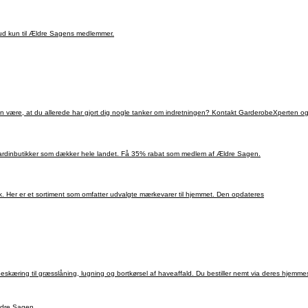
lbud kun til Ældre Sagens medlemmer.
ningen? Kontakt GarderobeXperten og få professionel rådgivning til løsninger der matcher dine ønsker og behov. Få
gardinbutikker som dækker hele landet. Få 35% rabat som medlem af Ældre Sagen.
 Her er et sortiment som omfatter udvalgte mærkevarer til hjemmet. Den opdateres
skæring til græsslåning, lugning og bortkørsel af haveaffald. Du bestiller nemt via deres hjemme
Ældre Sagen.