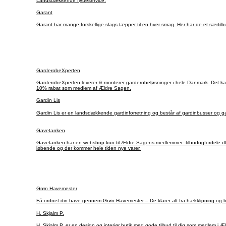
Landsdækkende flytteservice.
Garant
Garant har mange forskellige slags tæpper til en hver smag. Her har de et særti
GarderobeXperten
GarderobeXperten leverer & monterer garderobeløsninger i hele Danmark. Det kan være, at du allerede har gjort dig nogle tanker om indret
10% rabat som medlem af Ældre Sagen.
Gardin Lis
Gardin Lis er en landsdækkende gardinforretning og består af gardinbusser og 
Gavetanken
Gavetanken har en webshop kun til Ældre Sagens medlemmer: tilbudogfordele.dk.
løbende og der kommer hele tiden nye varer.
Grøn Havemester
Få ordnet din have gennem Grøn Havemester – De klarer alt fra hækklipning og be
H. Skjalm P.
H. Skjalm P. er en design og interiør butik med gode tilbud til dig som medlem i 