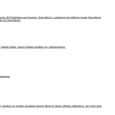
placeret på Frederiksø ved havnen i Svendborg. Lokalerne har tidligere huset Svendborg
nde for Svendborg.
gælder både i deres fysiske butikker og i webshoppen.
algspris.
 komfort og synlige resultater leverer Bring & Clean effektiv møbelrens, der giver dine