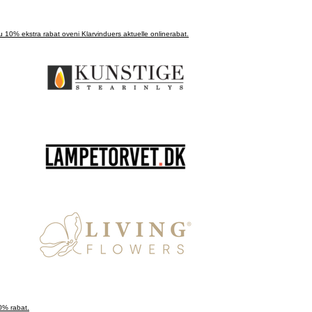
em af Ældre Sagen får du 10% ekstra rabat oveni Klarvinduers aktuelle onlinerabat.
30% rabat.