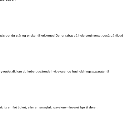
cis det du står og ønsker til køkkenet! Der er rabat på hele sortimentet også på tilbud
ory-outlet.dk kan du købe udgående hvidevarer og husholdningsapparater til
 fx en flot buket, eller en smagfuld gavekurv - leveret lige til døren.