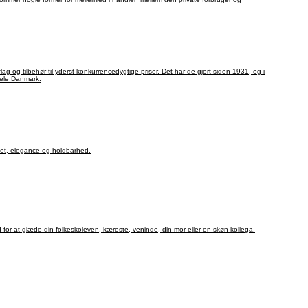
lag og tilbehør til yderst konkurrencedygtige priser. Det har de gjort siden 1931, og i
 hele Danmark.
tet, elegance og holdbarhed.
or at glæde din folkeskoleven, kæreste, veninde, din mor eller en skøn kollega.