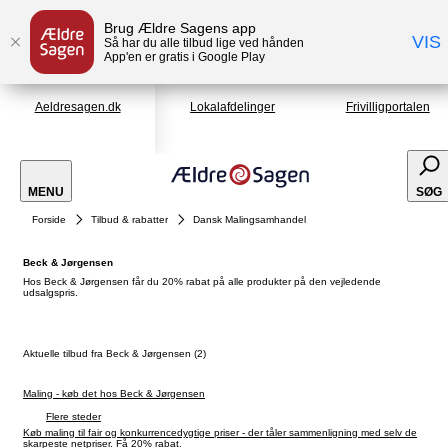
Brug Ældre Sagens app
VIS
Så har du alle tilbud lige ved hånden
App'en er gratis i Google Play
Aeldresagen.dk
Lokalafdelinger
Frivilligportalen
MENU
SØG
Forside
Tilbud & rabatter
Dansk Malingsamhandel
Beck & Jørgensen
Hos Beck & Jørgensen får du 20% rabat på alle produkter på den vejledende
udsalgspris.
Aktuelle tilbud fra Beck & Jørgensen (2)
Maling - køb det hos Beck & Jørgensen
Flere steder
Køb maling til fair og konkurrencedygtige priser - der tåler sammenligning med selv de
skarpeste netpriser. Få 20% rabat.