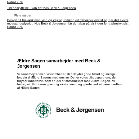
Rabat 20%
Træbeskyttelse - køb det hos Beck & Jørgensen
Flere steder
Beskyt dit træværk mod vind og vejr og forlæng dit træværks levetid og gør det ekstra
modstandsdygtigt. Hos Beck & Jørgensen får du rabat på alt inden for træbeskyttelse.
Få 20% rabat i hele maj.
Rabat 20%
Ældre Sagen samarbejder med Beck &
Jørgensen
Vi samarbejder med virksomheder, der tilbyder gode tilbud og særlige
fordele til Ældre Sagens medlemmer. Det er vores tilbudspartnere, der
tilbyder rabatterne, som en del af samarbejdet med Ældre Sagen. Vi
håber, at tilbuddene giver dig ekstra værdi og glæde ved at være medlem
af Ældre Sagen.