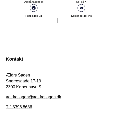
Del på facebook
Del på X
Print siden ud
Kopier og del link
Kontakt
Ældre Sagen
Snorresgade 17-19
2300 København S
aeldresagen@aeldresagen.dk
Tlf. 3396 8686