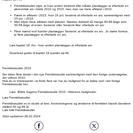
Fremtidsstudiet viser, at hver anden bestemt eller måske planlægger at efterlade en
økonomisk arv i både 2010 og 2015, men man var mere afklaret i 2010.
Færre er afklaret i 2015, hvor 16 pct. bestemt vil efterlade en arv, sammenlignet med
25 pct. i 2010.
Man bliver mere afklaret med alderen: Næsten dobbelt så mange 80-89-årige som
50-59-årige vil enten ’bestemt’ eller ’bestemt ikke’ efterlade en arv .
Flere mænd end kvinder planlægger ’bestemt’ at efterlade en arv. Jo større formue,
jo flere planlægger at efterlade en arv.
Læs kapitel 18: Arv - hver anden planlægger at efterlade arv
Download grafer til kapitel 18 (samlet zip-fil)
Fremtidsstudiet 2010
Der bliver flere steder i det nye Fremtidsstudie sammenlignet med den forrige undersøgelse,
der udkom 2010.
Hvis du er interesseret i at finde flere tal, har du mulighed for at dykke ned i det forrige
Fremtidsstudie her:
Læs: Ældre Sagens Fremtidsstudie 2010 - Alderens muligheder
Læs Fremtidsstudiet
Fremtidsstudiet er et studie af livet, forventningerne og ønskerne til fremtiden blandt danskere
mellem 50 og 89 år.
Læs hele Fremtidsstudiet
Sidst opdateret 08.02.2024