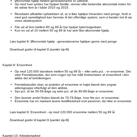
Økonomisk hjælp mellem generationerne er udbredt.
Op mod hver anden har hjulpet familie, venner eller bekendte økonomisk inden for
de sidste fem år i både 2010 og 2015.
Resultatet afkræfter opfattelsen af, at vi ikke hjælper hinanden med penge, fordi vi
med god samvittighed kan henvise til det offentlige system, som vi betaler ind til via
vores skattesystem.
Fire ud af fem mellem 80 og 89 år har hjulpet børn/svigerbørn.
Kun en ud af 10 mellem 50 og 89 år har selv fået økonomisk hjælp.
Læs kapitel 8: Økonomisk hjælp - generationerne hjælper gerne med penge
Download grafer til kapitel 8 (samlet zip-fil)
Kapitel 9: Ensomhed
Op mod 120.000 danskere mellem 50 og 89 år – eller seks pct. - er ensomme. Det
viser Fremtidsstudiet, der som noget nyt har målt forekomsten af ensomhed i den
ældre del af befolkningen.
Fremtidsstudiet viser, at andelen af ensomme er højst blandt den yngste
aldersgruppe efterfulgt af den ældste.
Syv pct. af de 50-59-årige og seks pct. af de 80-89-årige er ensomme.
Den laveste andel findes blandt de 70-79-årige, hvor fire pct. er ensomme.
Ensomme har en markant lavere livstilfredshed end personer, der ikke er ensomme.
Læs kapitel 9: Ensomhed - op mod 120.000 ensomme mellem 50 og 89 år
Download grafer til kapitel 9 (samlet zip-fil)
Kaptitel 10: Arbejdsmarked