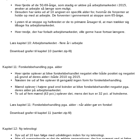
Hver fjerde af de 50-69-årige, som stadig er aktive på arbejdsmarkedet i 2015,
ønsker at arbejde så længe som muligt.
Desuden har seks ud af 10 angivet en specifik alder for, hvornår de forventer at
holde op med at arbejde. De forventer i gennemsnit at stoppe som 65-årige.
Lysten til at stoppe og helbredet er de to primære årsager til, at man trækker sig
tilbage fra arbejdsmarkedet.
Hver tredje, der har forladt arbejdsmarkedet, ville gerne have fortsat længere.
Læs kapitel 10: Arbejdsmarkedet - flere år i arbejde
Download grafer til kapitel 10 (samlet zip-fil)
Kapitel 11: Forskelsbehandling pga. alder
Hver sjette oplever at blive forskelsbehandlet negativt eller både positivt og negativt
på grund af deres alder i både 2010 og 2015.
Næsten tre ud af fire oplever til gengæld ingen form for forskelsbehandling.
Mænd oplever i højere grad end kvinder at blive forskelsbehandlet negativt pga.
deres alder på arbejdsmarkedet.
To ud af fem mænd (43 pct.) oplever det, mens det kun er 32 pct. af kvinderne.
Læs kapitel 11: Forskelsbehandling pga. alder - når alder gør en forskel
Download grafer til kapitel 11 (samlet zip-fil)
Kapitel 12: Ny teknologi
Syv ud af 10 kan følge med udviklingen inden for ny teknologi.
Ikke så overraskende er det de ældste generationer, der har sværest ved at følge