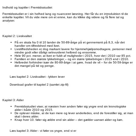
Indhold og kapitler i Fremtidsstudiet
Fremtidsstudiet er i sin helhed lang og nuanceret læsning. Her får du en introduktion til de
enkelte kapitler. Vil du vide mere om et emne, kan du klikke dig videre og få flere tal og
analyser.
Kapitel 2: Livskvalitet
På en skala fra 0 til 10 lander de 50-89-årige på et gennemsnit på 8,3, når det
handler om tilfredshed med livet.
Livstilfredsheden er dog markant lavere for hjemmehjælpsmodtagere, personer med
mindre godt eller dårligt selvvurderet helbred og ensomme.
Hele 90 pct. mener, at livet er fuldt af muligheder i 2015, hvor det i 2010 var 85 pct.
Familien er den største lykkebringer – og en større lykkebringer i 2015 end i 2010.
Helbredet forhindrer især de 80-89-årige i at gøre, hvad de vil – for de 50-59-årige er
det mangel på tid og penge.
Læs kapitel 2: Livskvalitet - lykken lever
Download grafer til kapitel 2 (samlet zip-fil)
Kapitel 3: Alder
Fremtidsstudiet viser, at næsten hver anden føler sig yngre end sin kronologiske
alder i både 2010 og 2015.
De oplever måske, at de kan mere og lever anderledes, end de forestiller sig, at man
skal i deres alder.
Knap hver 10. føler sig ældre end sin alder – det gælder uanset alder og køn.
Læs kapitel 3: Alder - vi føler os yngre, end vi er