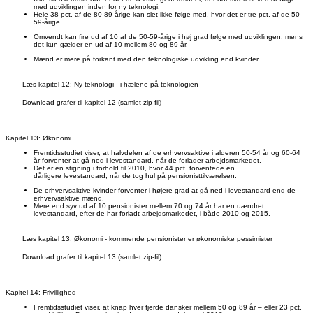
med udviklingen inden for ny teknologi.
Hele 38 pct. af de 80-89-årige kan slet ikke følge med, hvor det er tre pct. af de 50-
59-årige.
Omvendt kan fire ud af 10 af de 50-59-årige i høj grad følge med udviklingen, mens
det kun gælder en ud af 10 mellem 80 og 89 år.
Mænd er mere på forkant med den teknologiske udvikling end kvinder.
Læs kapitel 12: Ny teknologi - i hælene på teknologien
Download grafer til kapitel 12 (samlet zip-fil)
Kapitel 13: Økonomi
Fremtidsstudiet viser, at halvdelen af de erhvervsaktive i alderen 50-54 år og 60-64
år forventer at gå ned i levestandard, når de forlader arbejdsmarkedet.
Det er en stigning i forhold til 2010, hvor 44 pct. forventede en
dårligere levestandard, når de tog hul på pensionisttilværelsen.
De erhvervsaktive kvinder forventer i højere grad at gå ned i levestandard end de
erhvervsaktive mænd.
Mere end syv ud af 10 pensionister mellem 70 og 74 år har en uændret
levestandard, efter de har forladt arbejdsmarkedet, i både 2010 og 2015.
Læs kapitel 13: Økonomi - kommende pensionister er økonomiske pessimister
Download grafer til kapitel 13 (samlet zip-fil)
Kapitel 14: Frivillighed
Fremtidsstudiet viser, at knap hver fjerde dansker mellem 50 og 89 år – eller 23 pct.