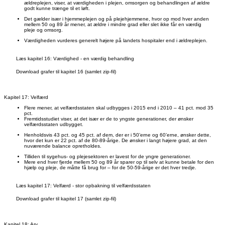
ældreplejen, viser, at værdigheden i plejen, omsorgen og behandlingen af ældre
godt kunne trænge til et løft.
Det gælder især i hjemmeplejen og på plejehjemmene, hvor op mod hver anden
mellem 50 og 89 år mener, at ældre i mindre grad eller slet ikke får en værdig
pleje og omsorg.
Værdigheden vurderes generelt højere på landets hospitaler end i ældreplejen.
Læs kapitel 16: Værdighed - en værdig behandling
Download grafer til kapitel 16 (samlet zip-fil)
Kapitel 17: Velfærd
Flere mener, at velfærdsstaten skal udbygges i 2015 end i 2010 – 41 pct. mod 35
pct.
Fremtidsstudiet viser, at det især er de to yngste generationer, der ønsker
velfærdsstaten udbygget.
Henholdsvis 43 pct. og 45 pct. af dem, der er i 50’erne og 60’erne, ønsker dette,
hvor det kun er 22 pct. af de 80-89-årige. De ønsker i langt højere grad, at den
nuværende balance opretholdes.
Tilliden til sygehus- og plejesektoren er lavest for de yngre generationer.
Mere end hver fjerde mellem 50 og 89 år sparer op til selv at kunne betale for den
hjælp og pleje, de måtte få brug for – for de 50-59-årige er det hver tredje.
Læs kapitel 17: Velfærd - stor opbakning til velfærdsstaten
Download grafer til kapitel 17 (samlet zip-fil)
Kapitel 18: Arv