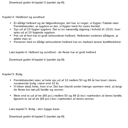
Download grafer til kapitel 3 (samlet zip-fil)
Kapitel 4: Heldbred og sundhed
Et dårligt helbred og de følgevirkninger, det har, er noget, vi frygter. Faktisk viser
Fremtidsstudiet, at sygdom er det, vi frygter mest for vores fremtid.
Syv ud af 10 frygter sygdom. Det er en væsentlig stigning i forhold til i 2010, hvor
seks ud af 10 frygtede sygdom.
Fire ud af fem har et godt selvvurderet helbred. Helbredet vurderes dårligere, jo
ældre man er.
Personer med et dårligt selvvurderet helbred har en markant lavere livstilfredshed.
Læs kapitel 4: Helbred og sundhed - de fleste har et godt helbred
Download grafer til kapitel 4 (samlet zip-fil)
Kapitel 5: Bolig
Fremtidsstudiet viser, at hele syv ud af 10 mellem 50 og 89 år har boet i deres
nuværende bolig i mere end 10 år.
Vi bliver altså helst, hvor vi er. Det kan blandt andet hænge sammen med, at langt
de fleste bor tæt på familie og venner.
Mere end to ud af tre (68 pct.) mellem 50 og 89 år bor i nærheden af deres familie,
ligesom to ud af tre (66 pct.) bor i nærheden af deres venner.
Læs kapitel 5: Bolig - den trygge base
Download grafer til kapitel 5 (samlet zip-fil)