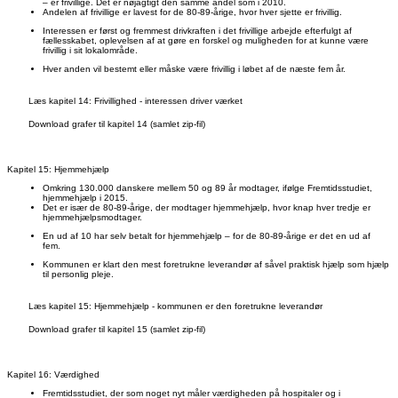
– er frivillige. Det er nøjagtigt den samme andel som i 2010.
Andelen af frivillige er lavest for de 80-89-årige, hvor hver sjette er frivillig.
Interessen er først og fremmest drivkraften i det frivillige arbejde efterfulgt af
fællesskabet, oplevelsen af at gøre en forskel og muligheden for at kunne være
frivillig i sit lokalområde.
Hver anden vil bestemt eller måske være frivillig i løbet af de næste fem år.
Læs kapitel 14: Frivillighed - interessen driver værket
Download grafer til kapitel 14 (samlet zip-fil)
Kapitel 15: Hjemmehjælp
Omkring 130.000 danskere mellem 50 og 89 år modtager, ifølge Fremtidsstudiet,
hjemmehjælp i 2015.
Det er især de 80-89-årige, der modtager hjemmehjælp, hvor knap hver tredje er
hjemmehjælpsmodtager.
En ud af 10 har selv betalt for hjemmehjælp – for de 80-89-årige er det en ud af
fem.
Kommunen er klart den mest foretrukne leverandør af såvel praktisk hjælp som hjælp
til personlig pleje.
Læs kapitel 15: Hjemmehjælp - kommunen er den foretrukne leverandør
Download grafer til kapitel 15 (samlet zip-fil)
Kapitel 16: Værdighed
Fremtidsstudiet, der som noget nyt måler værdigheden på hospitaler og i