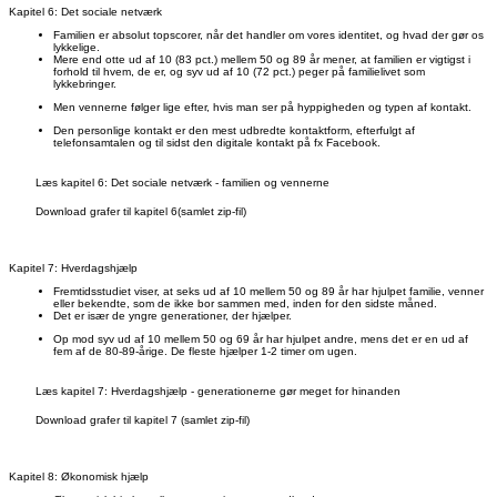
Kapitel 6: Det sociale netværk
Familien er absolut topscorer, når det handler om vores identitet, og hvad der gør os
lykkelige.
Mere end otte ud af 10 (83 pct.) mellem 50 og 89 år mener, at familien er vigtigst i
forhold til hvem, de er, og syv ud af 10 (72 pct.) peger på familielivet som
lykkebringer.
Men vennerne følger lige efter, hvis man ser på hyppigheden og typen af kontakt.
Den personlige kontakt er den mest udbredte kontaktform, efterfulgt af
telefonsamtalen og til sidst den digitale kontakt på fx Facebook.
Læs kapitel 6: Det sociale netværk - familien og vennerne
Download grafer til kapitel 6(samlet zip-fil)
Kapitel 7: Hverdagshjælp
Fremtidsstudiet viser, at seks ud af 10 mellem 50 og 89 år har hjulpet familie, venner
eller bekendte, som de ikke bor sammen med, inden for den sidste måned.
Det er især de yngre generationer, der hjælper.
Op mod syv ud af 10 mellem 50 og 69 år har hjulpet andre, mens det er en ud af
fem af de 80-89-årige. De fleste hjælper 1-2 timer om ugen.
Læs kapitel 7: Hverdagshjælp - generationerne gør meget for hinanden
Download grafer til kapitel 7 (samlet zip-fil)
Kapitel 8: Økonomisk hjælp