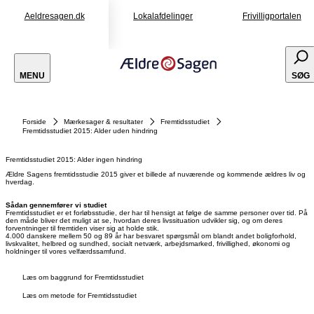
Aeldresagen.dk
Lokalafdelinger
Frivilligportalen
MENU
SØG
Forside
Mærkesager & resultater
Fremtidsstudiet
Fremtidsstudiet 2015: Alder uden hindring
Fremtidsstudiet 2015: Alder ingen hindring
Ældre Sagens fremtidsstudie 2015 giver et billede af nuværende og kommende ældres liv og
hverdag.
Sådan gennemfører vi studiet
Fremtidsstudiet er et forløbsstudie, der har til hensigt at følge de samme personer over tid. På
den måde bliver det muligt at se, hvordan deres livssituation udvikler sig, og om deres
forventninger til fremtiden viser sig at holde stik.
4.000 danskere mellem 50 og 89 år har besvaret spørgsmål om blandt andet boligforhold,
livskvalitet, helbred og sundhed, socialt netværk, arbejdsmarked, frivillighed, økonomi og
holdninger til vores velfærdssamfund.
Læs om baggrund for Fremtidsstudiet
Læs om metode for Fremtidsstudiet