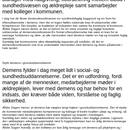
sundhedsvæsen og ældrepleje samt samarbejder
med kolleger i kommunen.
I dag har de fleste demenskoordinatorer en sundhedsfaglig baggrund og en form for
efteruddannelse i demens, men der er ingen fælles nationale krav til uddannelse eller
kompetencer. Det betyder, at kvaliteten af indsatsen kan variere fra kommune til kommune.
Ældre Sagen mener derfor, at der er behov for en mere ensartet og fagligt forankret
uddannelse af demenskoordinatorer.En formel efteruddannelse bør være et krav for at
varetage funktionen og sikre, at alle mennesker med demens møder en høj og ensartet faglig
standard.
Samtidig bør kommunerne sikre tilstrækkelig kapacitet på området, så der er
demenskoordinatorer nok til at understøtte mennesker med demens og deres pårørende i
hele landet.
Styrk demens i grunduddannelserne
Demens fylder i dag meget lidt i social- og
sundhedsuddannelserne. Det er en udfordring, fordi
mange af de mennesker, medarbejderne møder i
ældreplejen, lever med demens og har behov for en
indsats, der kræver både viden, forståelse og faglig
sikkerhed.
Ældre Sagen mener, at demens bør vægtes langt højere i grunduddannelserne. Det vil styrke
de kommende medarbejderes kompetencer og bidrage til bedre kvalitet i pleje og omsorg, så
mennesker med demens mødes med større tryghed og respekt i hverdagen.
Samtidig kan viden og opmærksomhed om demens styrkes i den daglige praksis. Ligesom
der i ældreplejen arbejdes systematisk med fx hygiejnetemaer, kan en årlig demens-temauge
være med til at sætte fokus på området.
Ældre Sagen foreslår, at der indføres en fast årlig temauge om demens på plejehjem og i