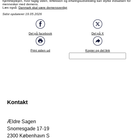
hjemmeplejen, hvor faglig viden, refleksion og erfaringsudveksling kan styrke indsatsen for
mennesker med demens.
Læs også:
Danmark skal være demensvenligt
Sidst opdateret 19.05.2026
Del på facebook
Del på X
Print siden ud
Kopier og del link
Kontakt
Ældre Sagen
Snorresgade 17-19
2300 København S