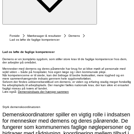
Forside
Mærkesager & resultater
Demens
Lad os løfte de faglige kompetencer
Lad os løfte de faglige kompetencer
Demens er en kompleks sygdom, som stiller store krav til de faglige kompetencer hos dem,
der arbejder på området.
Mennesker med demens og deres pårørende har brug for at blive mødt af personale med
solid viden – både på hospitaler, hos egen læge og i den kommunale pleje.
Når kompetencerne er til stede, kan det bidrage til bedre livskvalitet, mere tryghed og en
mere sammenhængende indsats gennem hele sygdomsforløbet.
Selvom der findes uddannelsestilbud om demens, er viden og erfaring stadig meget forskellig
fra arbejdsplads til arbejdsplads. Der mangler fælles nationale krav, der kan sikre et ensartet
fagligt niveau på tværs af landet.
Læs også:
Demensindsats der hænger sammen
Styrk demenskoordinatoren
Demenskoordinatorer spiller en vigtig rolle i indsatsen
for mennesker med demens og deres pårørende. De
fungerer som kommunernes faglige nøglepersoner og
bidrager med rådgivning, koordinering mellem tilbud i