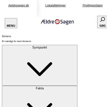
Aeldresagen.dk
Lokalafdelinger
Frivilligportalen
MENU
SØG
Demens
Et værdigt liv med demens
Synspunkt
Fakta