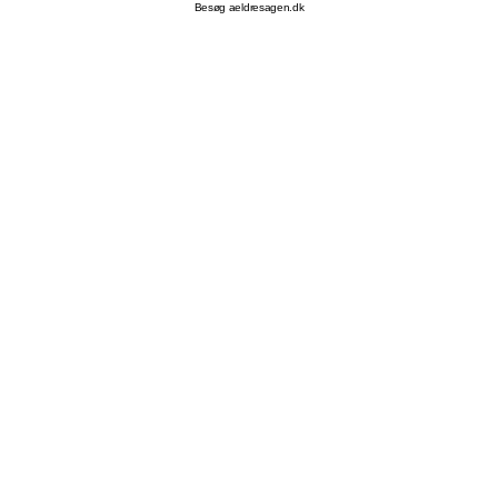
Besøg aeldresagen.dk