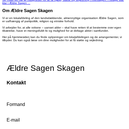
klar i Ældre Sagen ...
Om Ældre Sagen Skagen
Vi er en lokalafdeling af den landsdækkende, almennyttige organisation Ældre Sagen, som
er uafhængig af partipolitik, religion og etniske forhold.
Vi arbejder for, at alle voksne – uanset alder – skal have retten til at bestemme over egen
tilværelse, have et meningsfuldt liv og mulighed for at deltage aktivt i samfundet.
Her på hjemmesiden kan du finde oplysninger om lokalafdelingen og de arrangementer, vi
tilbyder. Du kan også læse om dine muligheder for at få støtte og vejledning.
Ældre Sagen Skagen
Kontakt
Formand
E-mail