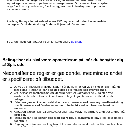
Til frokost kan du vælge fra et stort udvalg af smørrebrød eller retter som
æggekage, stjerneskud, pariserbøf og meget mere. Om aftenen kan du spise
stegt flæsk med persillesovs, flæskesteg, wienerschnitzel og andre populære
traditionelle retter.
Axelborg Bodega har eksisteret siden 1920 og er en af Københavns ældste
bodegaer. Du finder Axelborg Bodega i hjertet af København.
Se andre tilbud og rabatter inden for kategorien:
Spis ude
Betingelser du skal være opmærksom på, når du benytter dig
af Spis ude
Nedenstående regler er gældende, medmindre andet
er specificeret på tilbuddet.
Oplys du er medlem af Ældre Sagen når du kommer og vis dit medlemskort når du
skal betale. Rabatten kan ikke udbetales eller fratrækkes efterfølgende.
Ved personligt medlemskab gælder tilbuddet for kortholder og 3 gæster. Ved
familiemedlemskab kan de 2 kortholdere tage 6 gæster med. Kortholdere skal
deltage.
Rabatten gælder ikke ved selskaber over 4 personer ved personligt medlemskab og
over 8 personer ved familiemedlemskab, heller ikke selvom flere medlemskort
fremvises.
Rabatten gælder ikke på drikkevarer eller Take-Away, medmindre andet er angivet på
tilbuddet.
Rabatten kan ikke kombineres med andre tilbud, rabataftaler, gavekort, eller særlige
dagstilbud.
Regningen betales samlet og kan af hensyn til spisestedet ikke splittes mellem flere