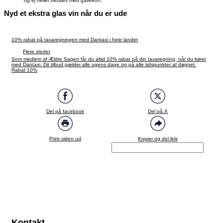
og ej heller betales med gavekort.
Nyd et ekstra glas vin når du er ude
10% rabat på taxaregningen med Dantaxi i hele landet
Flere steder
Som medlem af Ældre Sagen får du altid 10% rabat på din taxaregning, når du kører
med Dantaxi. Dit tilbud gælder alle ugens dage og på alle tidspunkter af døgnet.
Rabat 10%
Del på facebook
Del på X
Print siden ud
Kopier og del link
Kontakt