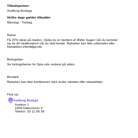
Tilbudspartner
Axelborg Bodega
Hvilke dage gælder tilbuddet
Mandag - Tirsdag.
Rabat
Få 25% rabat på maden. Oplys du er medlem af Ældre Sagen når du kommer
og vis dit medlemskort når du skal betale. Rabatten kan ikke udbetales eller
fratrækkes efterfølgende.
Betingelser
Se betingelserne for Spis ude nederst på siden.
Bemærk
Rabatten kan ikke kombineres med andre rabatter eller rabataftaler.
Find vej
Axelborg Bodega
Axeltorv 1
1609 København V
Telefon: 33 11 06 38