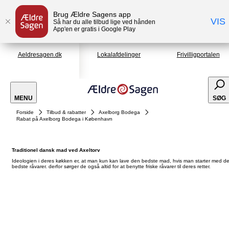
Brug Ældre Sagens app
VIS
Så har du alle tilbud lige ved hånden
App'en er gratis i Google Play
Aeldresagen.dk
Lokalafdelinger
Frivilligportalen
MENU
SØG
Forside
Tilbud & rabatter
Axelborg Bodega
Rabat på Axelborg Bodega i København
Traditionel dansk mad ved Axeltorv
Ideologien i deres køkken er, at man kun kan lave den bedste mad, hvis man starter med d
bedste råvarer. derfor sørger de også altid for at benytte friske råvarer til deres retter.