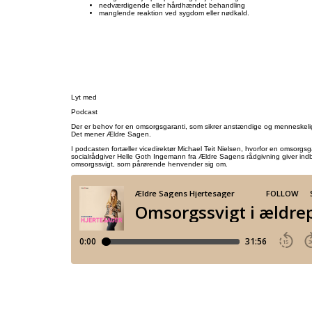
nedværdigende eller hårdhændet behandling
manglende reaktion ved sygdom eller nødkald.
Lyt med
Podcast
Der er behov for en omsorgsgaranti, som sikrer anstændige og menneskelig
Det mener Ældre Sagen.
I podcasten fortæller vicedirektør Michael Teit Nielsen, hvorfor en omsorgs
socialrådgiver Helle Goth Ingemann fra Ældre Sagens rådgivning giver indbli
omsorgssvigt, som pårørende henvender sig om.