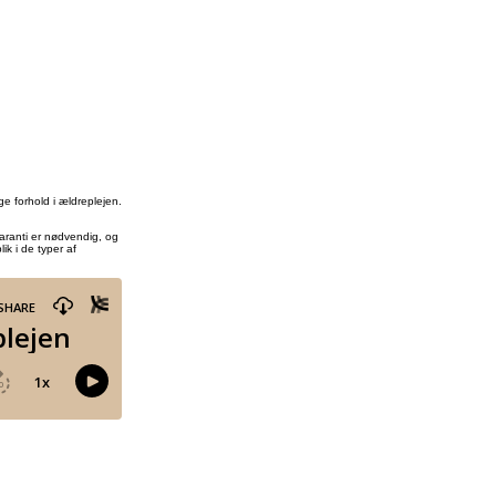
e forhold i ældreplejen.
garanti er nødvendig, og
k i de typer af