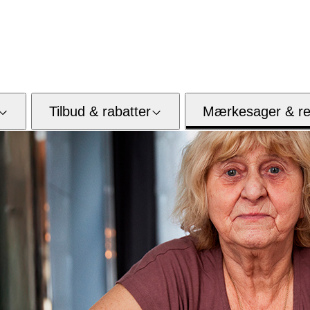
Tilbud & rabatter
Mærkesager & res