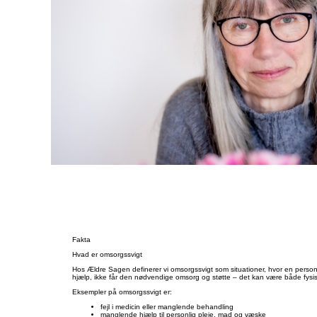
✅ tillid til, at bekymringer fr
✅ en ældreombudsmand, der g
✅ vished for at kommunerne b
👉🏽 Indfør omsorgsgaranti.
Fakta
Hvad er omsorgssvigt
Hos Ældre Sagen definerer vi omsorgssvigt som situationer, hvor en person
hjælp, ikke får den nødvendige omsorg og støtte – det kan være både fysi
Eksempler på omsorgssvigt er:
fejl i medicin eller manglende behandling
manglende hjælp til personlig pleje, mad og væske