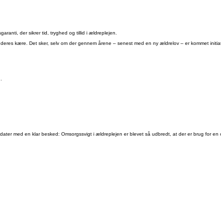
nti, der sikrer tid, tryghed og tillid i ældreplejen.
eres kære. Det sker, selv om der gennem årene – senest med en ny ældrelov – er kommet initiat
.
didater med en klar besked: Omsorgssvigt i ældreplejen er blevet så udbredt, at der er brug for en