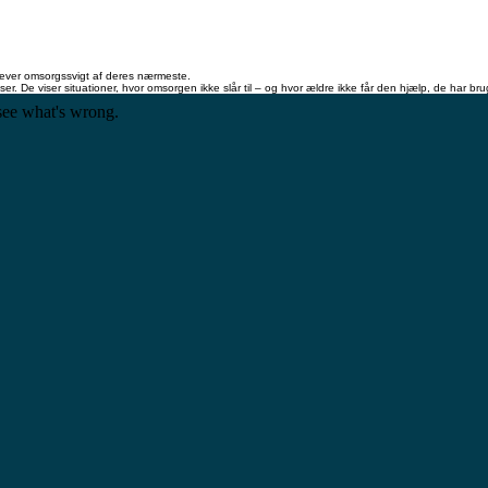
ever omsorgssvigt af deres nærmeste.
e viser situationer, hvor omsorgen ikke slår til – og hvor ældre ikke får den hjælp, de har brug 