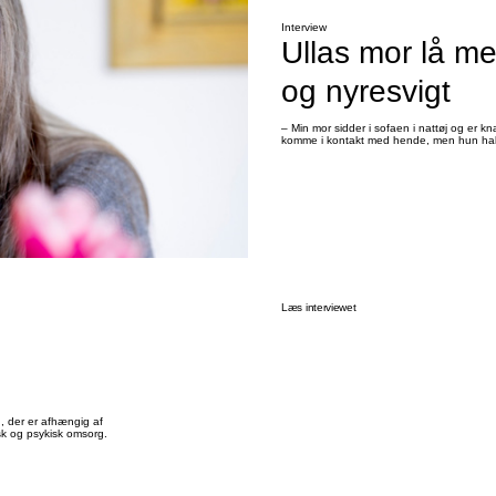
a pårørende tages alvorligt.
riber ind, når kommuner fejler.
Interview
ruger de penge, de har fået til ældreplejen, som tiltænkt.
Ullas mor lå m
og nyresvigt
– Min mor sidder i sofaen i nattøj og er
komme i kontakt med hende, men hun halluc
Læs interviewet
, der er afhængig af
sk og psykisk omsorg.