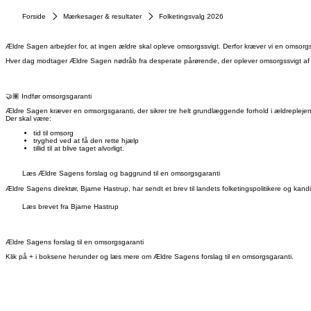
Forside
Mærkesager & resultater
Folketingsvalg 2026
Ældre Sagen arbejder for, at ingen ældre skal opleve omsorgssvigt. Derfor kræver vi en omsorgsgara
Hver dag modtager Ældre Sagen nødråb fra desperate pårørende, der oplever omsorgssvigt af d
🤝🏽 Indfør omsorgsgaranti
Ældre Sagen kræver en omsorgsgaranti, der sikrer tre helt grundlæggende forhold i ældreplejen
Der skal være:
tid til omsorg
tryghed ved at få den rette hjælp
tillid til at blive taget alvorligt.
Læs Ældre Sagens forslag og baggrund til en omsorgsgaranti
Ældre Sagens direktør, Bjarne Hastrup, har sendt et brev til landets folketingspolitikere og kan
Læs brevet fra Bjarne Hastrup
Ældre Sagens forslag til en omsorgsgaranti
Klik på + i boksene herunder og læs mere om Ældre Sagens forslag til en omsorgsgaranti.