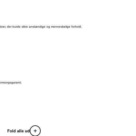
iver, der burde sikre anstændige og menneskelige forhold.
 omsorgsgaranti.
Fold alle ud