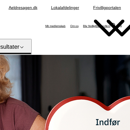
Aeldresagen.dk
Lokalafdelinger
Frivilligportalen
Søg
Mit medlemskab
Om os
Bliv frivillig
Bliv medlem
ultater