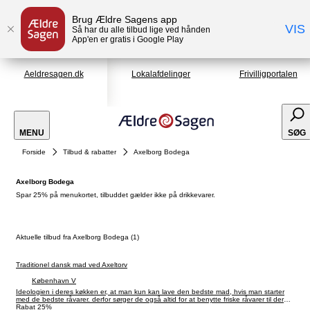
Brug Ældre Sagens app
VIS
Så har du alle tilbud lige ved hånden
App'en er gratis i Google Play
Aeldresagen.dk
Lokalafdelinger
Frivilligportalen
MENU
SØG
Forside
Tilbud & rabatter
Axelborg Bodega
Axelborg Bodega
Spar 25% på menukortet, tilbuddet gælder ikke på drikkevarer.
Aktuelle tilbud fra Axelborg Bodega (1)
Traditionel dansk mad ved Axeltorv
København V
Ideologien i deres køkken er, at man kun kan lave den bedste mad, hvis man starter
med de bedste råvarer. derfor sørger de også altid for at benytte friske råvarer til deres
retter.
Rabat 25%