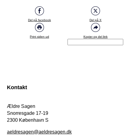
Del på facebook
Del på X
Print siden ud
Kopier og del link
Kontakt
Ældre Sagen
Snorresgade 17-19
2300 København S
aeldresagen@aeldresagen.dk