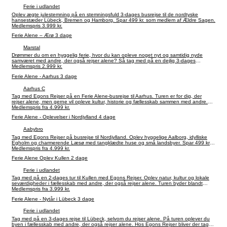
Ferie i udlandet
Oplev ægte julestemning på en stemningsfuld 3-dages busrejse til de nordtyske
hansestæder Lübeck, Bremen og Hamborg. Spar 499 kr. som medlem af Ældre Sagen.
Medlemspris 3.999 kr.
Ferie Alene – Ærø 3 dage
Marstal
Drømmer du om en hyggelig ferie, hvor du kan opleve noget nyt og samtidig nyde
samværet med andre, der også rejser alene? Så tag med på en dejlig 3-dages
busrejse til charmerende Ærø – en af Danmarks smukkeste og mest idylliske øer. Spar
Medlemspris 2.999 kr.
499 kr. som medlem af Ældre Sagen.
Ferie Alene - Aarhus 3 dage
Aarhus C
Tag med Egons Rejser på en Ferie Alene-busrejse til Aarhus. Turen er for dig, der
rejser alene, men gerne vil opleve kultur, historie og fællesskab sammen med andre.
Undervejs kan du blandt andet opleve Den Gamle By, Moesgaard Museum, guidet
Medlemspris fra 4.999 kr.
byrundtur og havnerundfart. Spar 499 kr. som medlem af Ældre Sagen.
Ferie Alene - Oplevelser i Nordjylland 4 dage
Aabybro
Tag med Egons Rejser på busrejse til Nordjylland. Oplev hyggelige Aalborg, idylliske
Egholm og charmerende Læsø med tangklædte huse og små landsbyer. Spar 499 kr.
pr. person som medlem af Ældre Sagen.
Medlemspris fra 4.999 kr.
Ferie Alene Oplev Kullen 2 dage
Ferie i udlandet
Tag med på en 2-dages tur til Kullen med Egons Rejser. Oplev natur, kultur og lokale
seværdigheder i fællesskab med andre, der også rejser alene. Turen byder blandt
andet på guidede oplevelser, kystbyer, historiske omgivelser og lokale smagsoplevelser
Medlemspris fra 3.999 kr.
undervejs.
Ferie Alene - Nytår i Lübeck 3 dage
Ferie i udlandet
Tag med på en 3-dages rejse til Lübeck, selvom du rejser alene. På turen oplever du
byen i fællesskab med andre, der også rejser alene. Hos Egons Rejser bliver der taget