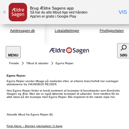
Brug Ældre Sagens app
VIS
Så har du alle tilbud lige ved hånden
App'en er gratis i Google Play
Aeldresagen.dk
Lokalafdelinger
Frivilligportalen
MENU
SØG
Forside
Tilbud & rabatter
Egons Rejser
Egons Rejser
Egons Rejser vender tilbage på markedet efter, at erfarne branchefolk har overtaget
aktiviteterne fra VIKINGBUS REJSER.
Hos Egons Rejser finder et bredt sortiment af busrejser til favoritsteder som Bornholm,
Skagen og Ærø. Men der er også løbende busrejser til udlandet. Som medlem får du
altid rabat på din busrejse med Egons Rejser. Bliv inspireret til din næste rejse her.
Aktuelle tilbud fra Egons Rejser (8)
Ferie Alene – Bremen julemarked i 3 dage