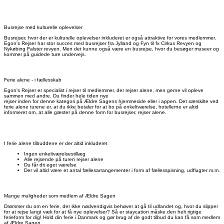
Busrejse med kulturelle oplevelser
Busrejser, hvor der er kulturelle oplevelser inkluderet er også attraktive for vores medlemmer.
Egon's Rejser har stor succes med busrejser fra Jylland og Fyn til fx Cirkus Revyen og
Nykøbing Falster revyen. Men det kunne også være en busrejse, hvor du besøger museer og
kommer på guidede ture undervejs.
Ferie alene - i fællesskab
Egon's Rejser er specialist i rejser til medlemmer, der rejser alene, men gerne vil opleve
sammen med andre. Du finder hele tiden nye
rejser inden for denne kategori på Ældre Sagens hjemmeside eller i appen. Det særskilte ved
ferie alene turene er, at du ikke betaler for at bo på enkeltværelse, hotellerne er altid
informeret om, at alle gæster på denne form for busrejser, rejser alene.
I ferie alene tilbuddene er der altid inkluderet
Ingen enkeltværelsestillæg
Alle rejsende på turen rejser alene
Du får dit eget værelse
Der vil altid være et antal fællesarrangementer i form af fællesspisning, udflugter m.m.
Mange muligheder som medlem af Ældre Sagen
Drømmer du om en ferie, der ikke nødvendigvis behøver at gå til udlandet og, hvor du slipper
for at rejse langt væk for at få nye oplevelser? Så er staycation måske den helt rigtige
ferieform for dig! Hold din ferie i Danmark og gør brug af de godt tilbud du kan få som medlem
af Ældre Sagen.