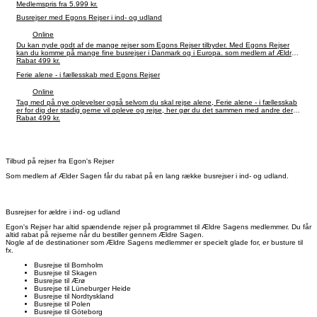
hånd om dig hele vejen. Spar 499 kr. som medlem af Ældre Sagen.
Medlemspris fra 5.999 kr.
Busrejser med Egons Rejser i ind- og udland
Online
Du kan nyde godt af de mange rejser som Egons Rejser tilbyder. Med Egons Rejser
kan du komme på mange fine busrejser i Danmark og i Europa. som medlem af Ældre
Sagen får du altid rabat.
Rabat 499 kr.
Ferie alene - i fællesskab med Egons Rejser
Online
Tag med på nye oplevelser også selvom du skal rejse alene, Ferie alene - i fællesskab
er for dig der stadig gerne vil opleve og rejse, her gør du det sammen med andre der
også rejser alene. Hos Egons Rejser bliver der taget hånd om dig hele vejen.
Rabat 499 kr.
Tilbud på rejser fra Egon's Rejser
Som medlem af Ælder Sagen får du rabat på en lang række busrejser i ind- og udland.
Busrejser for ældre i ind- og udland
Egon's Rejser har altid spændende rejser på programmet til Ældre Sagens medlemmer. Du får
altid rabat på rejserne når du bestiller gennem Ældre Sagen.
Nogle af de destinationer som Ældre Sagens medlemmer er specielt glade for, er busture til
fx.
Busrejse til Bornholm
Busrejse til Skagen
Busrejse til Ærø
Busrejse til Lüneburger Heide
Busrejse til Nordtyskland
Busrejse til Polen
Busrejse til Göteborg