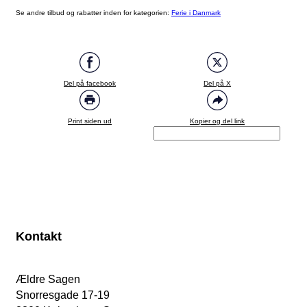
Se andre tilbud og rabatter inden for kategorien:
Ferie i Danmark
Del på facebook
Del på X
Print siden ud
Kopier og del link
Kontakt
Ældre Sagen
Snorresgade 17-19