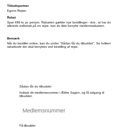
Tilbudspartner
Egons Rejser
Rabat
Spar 499 kr. pr. person. Rabatten gælder nye bestillinger - dvs., at har du
allerede indbetalt på en rejse, kan du ikke benytte medlemsrabatten.
Bemærk
Når du bestiller online, kan du under "Sådan får du tilbuddet", Se hvilken
rabatkode der skal benyttes ved bestilling af rejse.
Sådan får du tilbuddet
Indtast dit medlemsnummer i Ældre Sagen, og få adgang til
tilbuddet.
Få tilbuddet