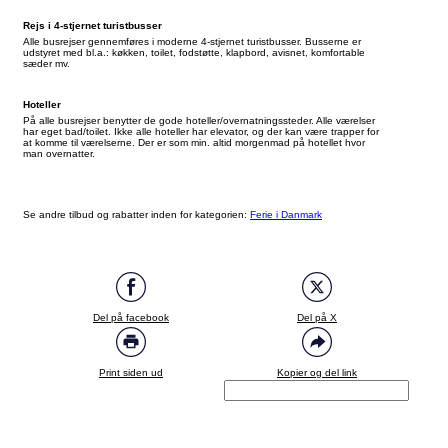
Rejs i 4-stjernet turistbusser
Alle busrejser gennemføres i moderne 4-stjernet turistbusser. Busserne er
udstyret med bl.a.: køkken, toilet, fodstøtte, klapbord, avisnet, komfortable
sæder mv.
Hoteller
På alle busrejser benytter de gode hoteller/overnatningssteder. Alle værelser
har eget bad/toilet. Ikke alle hoteller har elevator, og der kan være trapper for
at komme til værelserne. Der er som min. altid morgenmad på hotellet hvor
man overnatter.
Se andre tilbud og rabatter inden for kategorien:
Ferie i Danmark
Del på facebook
Del på X
Print siden ud
Kopier og del link