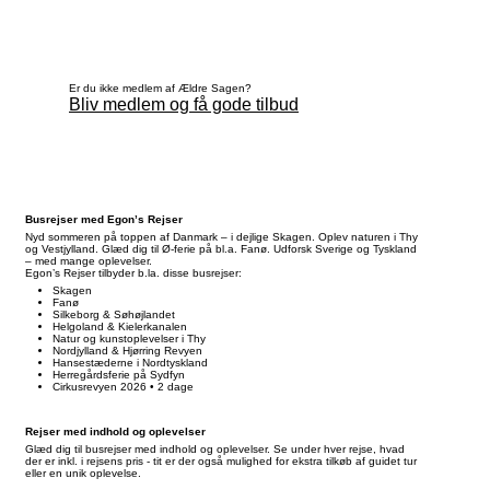
Er du ikke medlem af Ældre Sagen?
Bliv medlem og få gode tilbud
Busrejser med Egon’s Rejser
Nyd sommeren på toppen af Danmark – i dejlige Skagen. Oplev naturen i Thy
og Vestjylland. Glæd dig til Ø-ferie på bl.a. Fanø. Udforsk Sverige og Tyskland
– med mange oplevelser.
Egon’s Rejser tilbyder b.la. disse busrejser:
Skagen
Fanø
Silkeborg & Søhøjlandet
Helgoland & Kielerkanalen
Natur og kunstoplevelser i Thy
Nordjylland & Hjørring Revyen
Hansestæderne i Nordtyskland
Herregårdsferie på Sydfyn
Cirkusrevyen 2026 • 2 dage
Rejser med indhold og oplevelser
Glæd dig til busrejser med indhold og oplevelser. Se under hver rejse, hvad
der er inkl. i rejsens pris - tit er der også mulighed for ekstra tilkøb af guidet tur
eller en unik oplevelse.