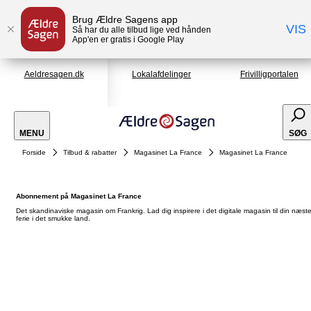
Brug Ældre Sagens app
VIS
Så har du alle tilbud lige ved hånden
App'en er gratis i Google Play
Aeldresagen.dk
Lokalafdelinger
Frivilligportalen
MENU
SØG
Forside
Tilbud & rabatter
Magasinet La France
Magasinet La France
Abonnement på Magasinet La France
Det skandinaviske magasin om Frankrig. Lad dig inspirere i det digitale magasin til din næst
ferie i det smukke land.