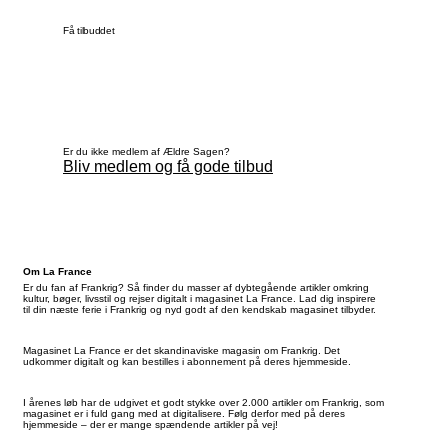
Få tilbuddet
Er du ikke medlem af Ældre Sagen?
Bliv medlem og få gode tilbud
Om La France
Er du fan af Frankrig? Så finder du masser af dybtegående artikler omkring
kultur, bøger, livsstil og rejser digitalt i magasinet La France. Lad dig inspirere
til din næste ferie i Frankrig og nyd godt af den kendskab magasinet tilbyder.
Magasinet La France er det skandinaviske magasin om Frankrig. Det
udkommer digitalt og kan bestilles i abonnement på deres hjemmeside.
I årenes løb har de udgivet et godt stykke over 2.000 artikler om Frankrig, som
magasinet er i fuld gang med at digitalisere. Følg derfor med på deres
hjemmeside – der er mange spændende artikler på vej!