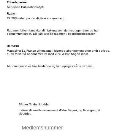
Tilbudspartner
Andersen Publications ApS
Rabat
Få 20% rabat på det digitale abonnement.
Rabatten bliver fratrukket din faktura som du modtager efter du har
gennemført købet. Du kan ikke se rabatten i bestillingsprocessen.
Bemærk
Magasinet La France vil forsætte i løbende abonnement efter endt periode,
du vil forsat få abonnementet med 20% Ældre Sagen rabat.
Abonnementet er ikke bindende og kan opsiges når som helst.
Sådan får du tilbuddet
Indtast dit medlemsnummer i Ældre Sagen, og få adgang til
tilbuddet.